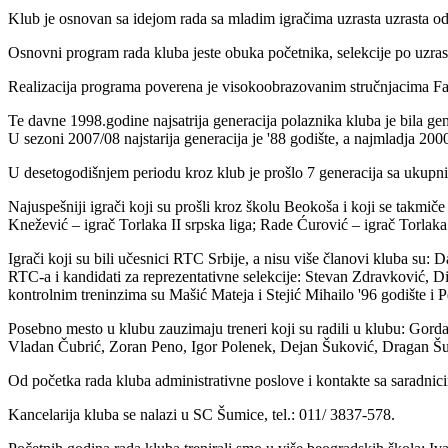
Klub je osnovan sa idejom rada sa mladim igračima uzrasta uzrasta od
Osnovni program rada kluba jeste obuka početnika, selekcije po uzrast
Realizacija programa poverena je visokoobrazovanim stručnjacima Fak
Te davne 1998.godine najsatrija generacija polaznika kluba je bila gener
U sezoni 2007/08 najstarija generacija je '88 godište, a najmladja 2000
U desetogodišnjem periodu kroz klub je prošlo 7 generacija sa ukupn
Najuspešniji igrači koji su prošli kroz školu Beokoša i koji se takmič
Knežević – igrač Torlaka II srpska liga; Rade Ćurović – igrač Torlaka
Igrači koji su bili učesnici RTC Srbije, a nisu više članovi kluba su
RTC-a i kandidati za reprezentativne selekcije: Stevan Zdravković, Dim
kontrolnim treninzima su Mašić Mateja i Stejić Mihailo '96 godište i P
Posebno mesto u klubu zauzimaju treneri koji su radili u klubu: Gor
Vladan Čubrić, Zoran Peno, Igor Polenek, Dejan Šuković, Dragan Šukovi
Od početka rada kluba administrativne poslove i kontakte sa saradnici
Kancelarija kluba se nalazi u SC Šumice, tel.: 011/ 3837-578.