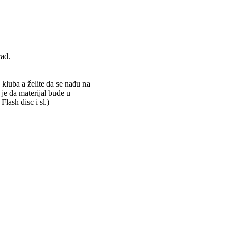
rad.
 kluba a želite da se nađu na
 je da materijal bude u
ash disc i sl.)