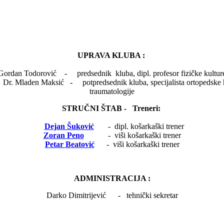
UPRAVA KLUBA :
Gordan Todorović - predsednik kluba, dipl. profesor fizičke kultur
sić - potpredsednik kluba, specijalista ortoped
traumatologije
STRUČNI ŠTAB - Treneri:
Dejan Šuković
- dipl. košarkaški trener
Zoran Peno
- viši košarkaški trener
Petar Beatović
- viši košarkaški trener
ADMINISTRACIJA :
Darko Dimitrijević - tehnički sekretar