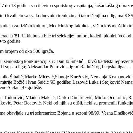
 7 do 18 godina sa ciljevima sportskog vaspitanja, košarkaškog obrazov
u i kvalitetu sa svakodnevnim treninzima i takmičenjima u ligama KSS, 
ulteta za fizičku kulturu, Medicinskog fakulteta, višim košarkaškim tr
acija '81. U klubu su bile tri selekcije: juniori, kadeti, pioniri. Već od
-to godište.
im brojem od oko 500 igrača.
e u seniorskoj konkurenciji su : Danilo Šibalić – bivši kadetski repreze
 II srpska liga; Aleksandar Petrović – igrač Radničkog I srpska liga…
: Danilo Šibalić, Marko Mićević,Stanoje Knežević, Nemanja Krsmanović. 
itrije Božić i Ivan Saičić '93 godište; Lazović Luka i Stojković Nemanj
eno Stefan '97 godište.
dan Todorović, Mladen Maksić, Darko Dimitrijević, Mirko Ocokoljić, R
ć, Petar Beatović. Neki od njih su otišli, neki su promenili funkciju, 
ma obavljale su tri sekretarice: Bojana u sezoni 98/99, Vesna Draškovi