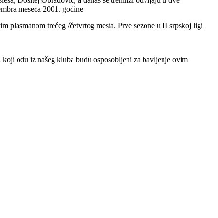
eša, Dositej Obradović, a danas se treninzi odvijaju u dve
ovembra meseca 2001. godine
rim plasmanom trećeg /četvrtog mesta. Prve sezone u II srpskoj ligi
či koji odu iz našeg kluba budu osposobljeni za bavljenje ovim