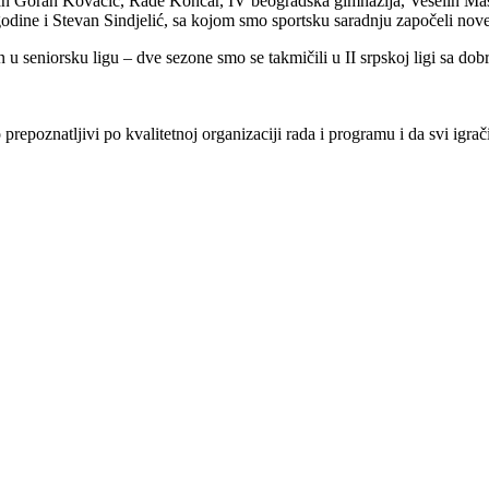
van Goran Kovačić, Rade Končar, IV beogradska gimnazija, Veselin Masl
 godine i Stevan Sindjelić, sa kojom smo sportsku saradnju započeli n
 u seniorsku ligu – dve sezone smo se takmičili u II srpskoj ligi sa dob
repoznatljivi po kvalitetnoj organizaciji rada i programu i da svi igra