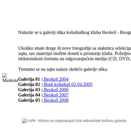
Nalazite se u galeriji slika košarkaškog kluba Beokoš - Beog
Ukoliko imate druge ili nove fotografije sa utakmica selekcija
sajtu, sav materijal možete doneti u prostorije kluba. Poželjno
elektronskom formatu na odgovarajućem mediju (CD, DVD, Fl
Trenutno se na sajtu nalaze sledeće galerije slika:
Galerija 01 :
Beokoš 2004
Galerija 02 :
Budi košarkaš 02.04.2005
Galerija 03 :
Beokoš 2006
Galerija 04 :
Beokoš 2007
Galerija 05 :
Beokoš 2008
Klikom na odgovarajući link aktiviraćete traženu galeriju