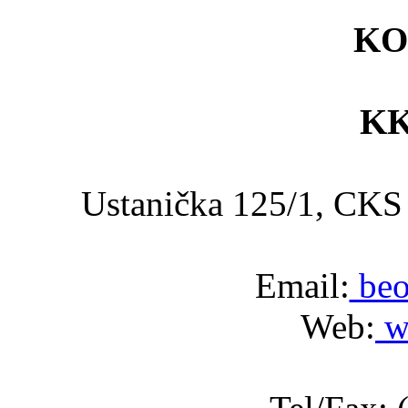
KO
KK
Ustanička 125/1, C
Email:
beo
Web:
w