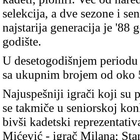
selekcija, a dve sezone i se
najstarija generacija je '88
godište.
U desetogodišnjem periodu k
sa ukupnim brojem od oko 5
Najuspešniji igrači koji su 
se takmiče u seniorskoj konk
bivši kadetski reprezentati
Mićević - igrač Milana; Sta