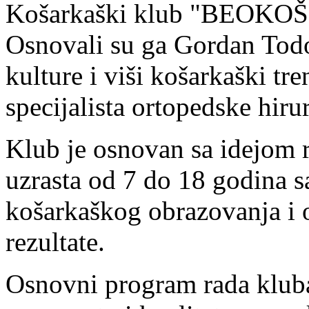
Košarkaški klub "BEOKOŠ" 
Osnovali su ga Gordan Todor
kulture i viši košarkaški tr
specijalista ortopedske hiru
Klub je osnovan sa idejom 
uzrasta od 7 do 18 godina s
košarkaškog obrazovanja i 
rezultate.
Osnovni program rada kluba 