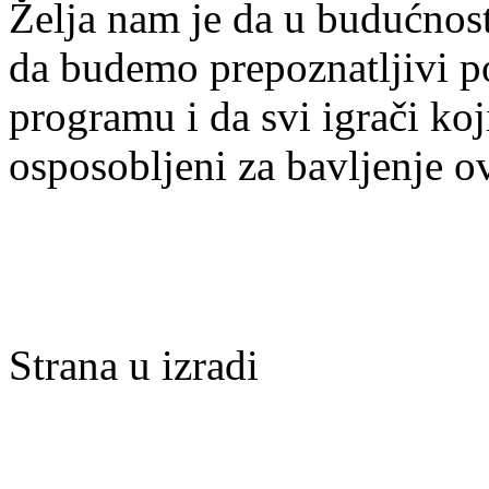
Želja nam je da u budućnost
da budemo prepoznatljivi po 
programu i da svi igrači ko
osposobljeni za bavljenje 
Strana u izradi