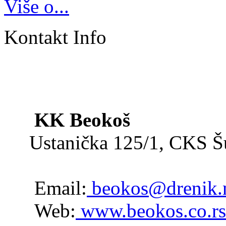
Više o...
Kontakt Info
KK Beokoš
Ustanička 125/1, CKS 
Email:
beokos@drenik.
Web:
www.beokos.co.rs