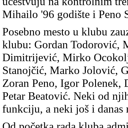
učestvuju na kontrolnim tre
Mihailo '96 godište i Peno S
Posebno mesto u klubu zauzi
klubu: Gordan Todorović, 
Dimitrijević, Mirko Ocokol
Stanojčić, Marko Jolović, 
Zoran Peno, Igor Polenek, 
Petar Beatović. Neki od njih
funkciju, a neki još i danas
Od početka rada kluba admin