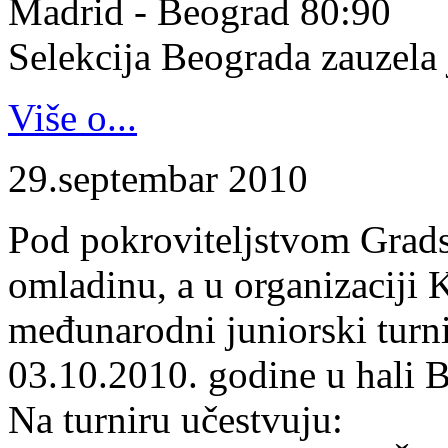
Madrid - Beograd 80:90
Selekcija Beograda zauzela j
Više o...
29.septembar 2010
Pod pokroviteljstvom Gradsk
omladinu, a u organizaciji 
međunarodni juniorski turn
03.10.2010. godine u hali B
Na turniru učestvuju: