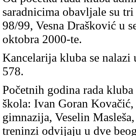
saradnicima obavljale su tri
98/99, Vesna Drašković u s
oktobra 2000-te.
Kancelarija kluba se nalazi
578.
Početnih godina rada kluba 
škola: Ivan Goran Kovačić,
gimnazija, Veselin Masleša,
treninzi odvijaju u dve beog