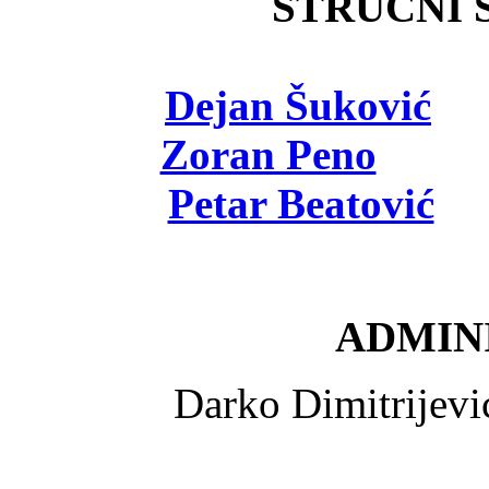
STRUČNI Š
Dejan Šuković
- 
Zoran Peno
- viš
Petar Beatović
- 
ADMINI
Darko Dimitrijev