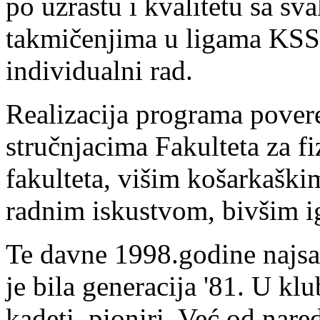
po uzrastu i kvalitetu sa s
takmičenjima u ligama KSS,
individualni rad.
Realizacija programa pover
stručnjacima Fakulteta za f
fakulteta, višim košarkaški
radnim iskustvom, bivšim i
Te davne 1998.godine najsat
je bila generacija '81. U klub
kadeti, pioniri. Već od nar