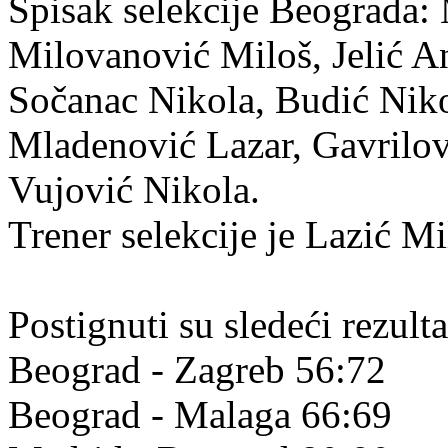
Spisak selekcije Beograda:
Milovanović Miloš, Jelić An
Sočanac Nikola, Budić Nik
Mladenović Lazar, Gavrilov
Vujović Nikola.
Trener selekcije je Lazić Mi
Postignuti su sledeći rezulta
Beograd - Zagreb 56:72
Beograd - Malaga 66:69