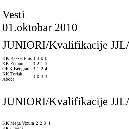
Vesti
01.oktobar 2010
JUNIORI/Kvalifikacije JJL/
KK Basket Plus
3
3
0
6
KK Zemun
3
2
1
5
OKK Beograd
3
1
2
4
KK Torlak
3
0
3
3
Aboca
JUNIORI/Kvalifikacije JJL/
KK Mega Vizura
2
2
0
4
KK Crvena