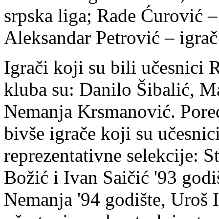
srpska liga; Rade Ćurović – 
Aleksandar Petrović – igra
Igrači koji su bili učesnici 
kluba su: Danilo Šibalić, 
Nemanja Krsmanović. Pored
bivše igrače koji su učesnic
reprezentativne selekcije: 
Božić i Ivan Saičić '93 god
Nemanja '94 godište, Uroš Il