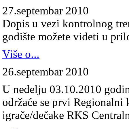
27.septembar 2010
Dopis u vezi kontrolnog tr
godište možete videti u pril
Više o...
26.septembar 2010
U nedelju 03.10.2010 godin
održaće se prvi Regionalni 
igrače/dečake RKS Centraln