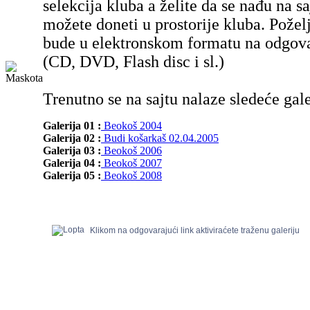
selekcija kluba a želite da se nađu na sa
možete doneti u prostorije kluba. Poželj
bude u elektronskom formatu na odgov
(CD, DVD, Flash disc i sl.)
Trenutno se na sajtu nalaze sledeće gale
Galerija 01 :
Beokoš 2004
Galerija 02 :
Budi košarkaš 02.04.2005
Galerija 03 :
Beokoš 2006
Galerija 04 :
Beokoš 2007
Galerija 05 :
Beokoš 2008
Klikom na odgovarajući link aktiviraćete traženu galeriju