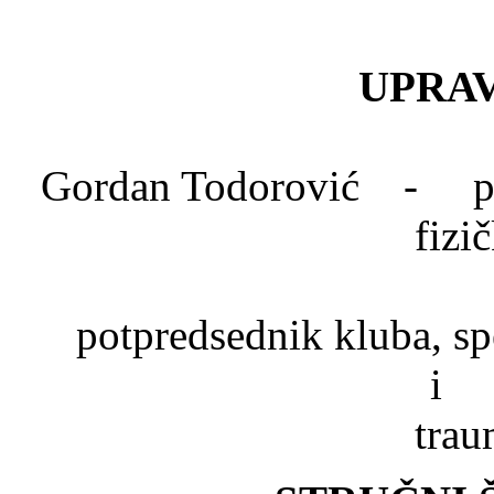
UPRAV
Gordan Todorović - pred
fizi
Dr. Mlad
potpredsednik kluba, spe
trau