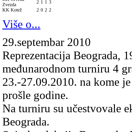
2
1
1
3
Zvezda
KK Kotež
2
0
2
2
Više o...
29.septembar 2010
Reprezentacija Beograda, 19
međunarodnom turniru 4 gr
23.-27.09.2010. na kome je
prošle godine.
Na turniru su učestvovale 
Beograda.