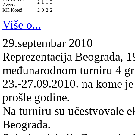
2
1
1
3
Zvezda
KK Kotež
2
0
2
2
Više o...
29.septembar 2010
Reprezentacija Beograda, 19
međunarodnom turniru 4 gr
23.-27.09.2010. na kome je
prošle godine.
Na turniru su učestvovale 
Beograda.