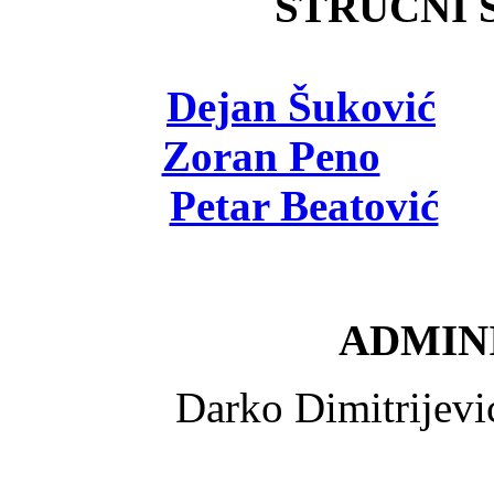
STRUČNI Š
Dejan Šuković
- 
Zoran Peno
- viš
Petar Beatović
- 
ADMINI
Darko Dimitrijev