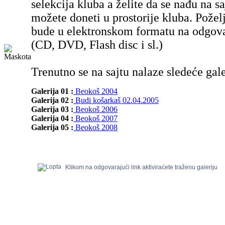
selekcija kluba a želite da se nađu na sa
možete doneti u prostorije kluba. Poželj
bude u elektronskom formatu na odgov
(CD, DVD, Flash disc i sl.)
Trenutno se na sajtu nalaze sledeće gale
Galerija 01 :
Beokoš 2004
Galerija 02 :
Budi košarkaš 02.04.2005
Galerija 03 :
Beokoš 2006
Galerija 04 :
Beokoš 2007
Galerija 05 :
Beokoš 2008
Klikom na odgovarajući link aktiviraćete traženu galeriju