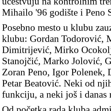
učestvuju na kontrolnim tre
Mihailo '96 godište i Peno S
Posebno mesto u klubu zauzi
klubu: Gordan Todorović, 
Dimitrijević, Mirko Ocokol
Stanojčić, Marko Jolović, 
Zoran Peno, Igor Polenek, 
Petar Beatović. Neki od njih
funkciju, a neki još i danas
Od početka rada kluba admin