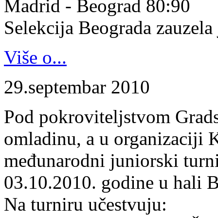
Madrid - Beograd 80:90
Selekcija Beograda zauzela j
Više o...
29.septembar 2010
Pod pokroviteljstvom Gradsk
omladinu, a u organizaciji 
međunarodni juniorski turn
03.10.2010. godine u hali B
Na turniru učestvuju: