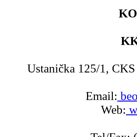
KO
KK
Ustanička 125/1, C
Email:
beo
Web:
w