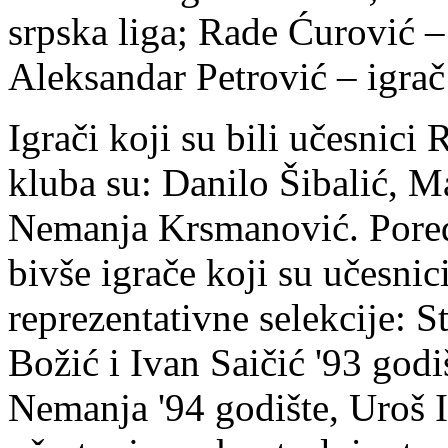
srpska liga; Rade Ćurović – 
Aleksandar Petrović – igra
Igrači koji su bili učesnici 
kluba su: Danilo Šibalić, 
Nemanja Krsmanović. Pored
bivše igrače koji su učesnic
reprezentativne selekcije: 
Božić i Ivan Saičić '93 god
Nemanja '94 godište, Uroš Il