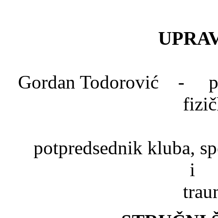
UPRAV
Gordan Todorović - pred
fizi
Dr. Mlad
potpredsednik kluba, spe
trau