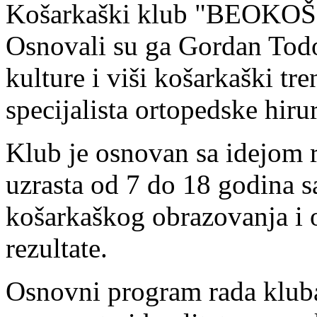
Košarkaški klub "BEOKOŠ" 
Osnovali su ga Gordan Todor
kulture i viši košarkaški tr
specijalista ortopedske hiru
Klub je osnovan sa idejom 
uzrasta od 7 do 18 godina s
košarkaškog obrazovanja i 
rezultate.
Osnovni program rada kluba 