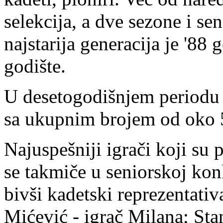
selekcija, a dve sezone i se
najstarija generacija je '88
godište.
U desetogodišnjem periodu k
sa ukupnim brojem od oko 5
Najuspešniji igrači koji su 
se takmiče u seniorskoj konk
bivši kadetski reprezentati
Mićević - igrač Milana; Sta