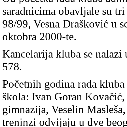
saradnicima obavljale su tri
98/99, Vesna Drašković u s
oktobra 2000-te.
Kancelarija kluba se nalazi
578.
Početnih godina rada kluba 
škola: Ivan Goran Kovačić,
gimnazija, Veselin Masleša,
treninzi odvijaju u dve beog