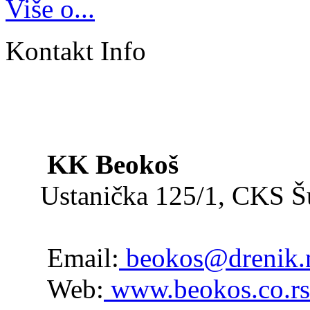
Više o...
Kontakt Info
KK Beokoš
Ustanička 125/1, CKS 
Email:
beokos@drenik.
Web:
www.beokos.co.rs