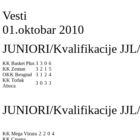
Vesti
01.oktobar 2010
JUNIORI/Kvalifikacije JJL/
KK Basket Plus
3
3
0
6
KK Zemun
3
2
1
5
OKK Beograd
3
1
2
4
KK Torlak
3
0
3
3
Aboca
JUNIORI/Kvalifikacije JJL/
KK Mega Vizura
2
2
0
4
KK Crvena