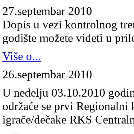
27.septembar 2010
Dopis u vezi kontrolnog tr
godište možete videti u pril
Više o...
26.septembar 2010
U nedelju 03.10.2010 godin
održaće se prvi Regionalni 
igrače/dečake RKS Centraln