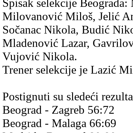
Spisak selekcije Beograda:
Milovanović Miloš, Jelić An
Sočanac Nikola, Budić Nik
Mladenović Lazar, Gavrilov
Vujović Nikola.
Trener selekcije je Lazić Mi
Postignuti su sledeći rezulta
Beograd - Zagreb 56:72
Beograd - Malaga 66:69