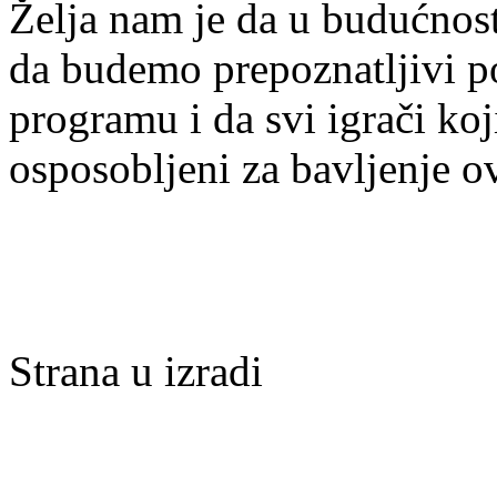
Želja nam je da u budućnost
da budemo prepoznatljivi po 
programu i da svi igrači ko
osposobljeni za bavljenje 
Strana u izradi