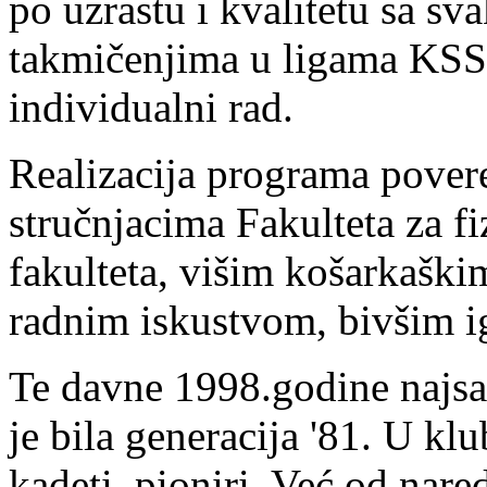
po uzrastu i kvalitetu sa s
takmičenjima u ligama KSS,
individualni rad.
Realizacija programa pover
stručnjacima Fakulteta za f
fakulteta, višim košarkaški
radnim iskustvom, bivšim i
Te davne 1998.godine najsat
je bila generacija '81. U klub
kadeti, pioniri. Već od nar