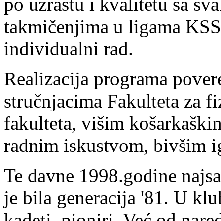
po uzrastu i kvalitetu sa s
takmičenjima u ligama KSS,
individualni rad.
Realizacija programa pover
stručnjacima Fakulteta za f
fakulteta, višim košarkaški
radnim iskustvom, bivšim i
Te davne 1998.godine najsat
je bila generacija '81. U klub
kadeti, pioniri. Već od nar