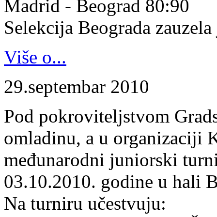
Madrid - Beograd 80:90
Selekcija Beograda zauzela j
Više o...
29.septembar 2010
Pod pokroviteljstvom Gradsk
omladinu, a u organizaciji 
međunarodni juniorski turn
03.10.2010. godine u hali B
Na turniru učestvuju: