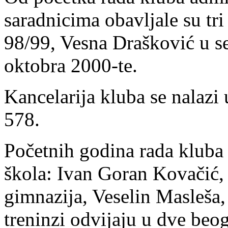
saradnicima obavljale su tri
98/99, Vesna Drašković u s
oktobra 2000-te.
Kancelarija kluba se nalazi
578.
Početnih godina rada kluba 
škola: Ivan Goran Kovačić,
gimnazija, Veselin Masleša,
treninzi odvijaju u dve beog