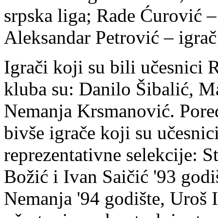
srpska liga; Rade Ćurović – 
Aleksandar Petrović – igra
Igrači koji su bili učesnici 
kluba su: Danilo Šibalić, 
Nemanja Krsmanović. Pored
bivše igrače koji su učesnic
reprezentativne selekcije: 
Božić i Ivan Saičić '93 god
Nemanja '94 godište, Uroš Il