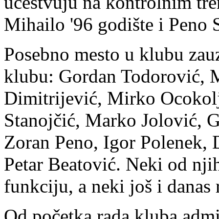
učestvuju na kontrolnim tre
Mihailo '96 godište i Peno S
Posebno mesto u klubu zauzi
klubu: Gordan Todorović, 
Dimitrijević, Mirko Ocokol
Stanojčić, Marko Jolović, 
Zoran Peno, Igor Polenek, 
Petar Beatović. Neki od njih
funkciju, a neki još i danas
Od početka rada kluba admin