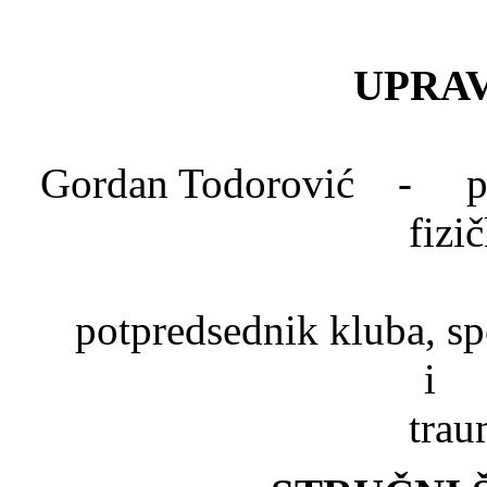
UPRAV
Gordan Todorović - pred
fizi
Dr. Mlad
potpredsednik kluba, spe
trau