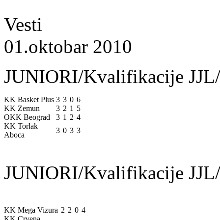
Vesti
01.oktobar 2010
JUNIORI/Kvalifikacije JJL/
KK Basket Plus
3
3
0
6
KK Zemun
3
2
1
5
OKK Beograd
3
1
2
4
KK Torlak
3
0
3
3
Aboca
JUNIORI/Kvalifikacije JJL/
KK Mega Vizura
2
2
0
4
KK Crvena