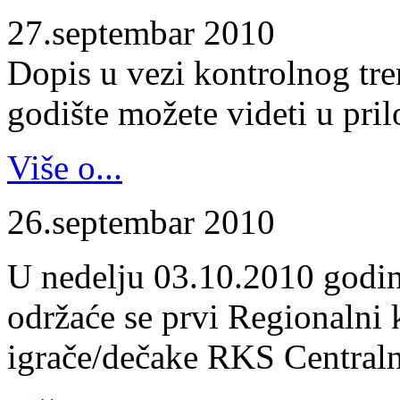
27.septembar 2010
Dopis u vezi kontrolnog tr
godište možete videti u pril
Više o...
26.septembar 2010
U nedelju 03.10.2010 godin
održaće se prvi Regionalni 
igrače/dečake RKS Centraln