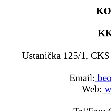
KO
KK
Ustanička 125/1, C
Email:
beo
Web:
w