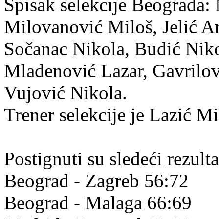
Spisak selekcije Beograda:
Milovanović Miloš, Jelić An
Sočanac Nikola, Budić Nik
Mladenović Lazar, Gavrilov
Vujović Nikola.
Trener selekcije je Lazić Mi
Postignuti su sledeći rezulta
Beograd - Zagreb 56:72
Beograd - Malaga 66:69