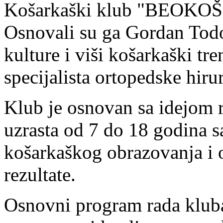
Košarkaški klub "BEOKOŠ" 
Osnovali su ga Gordan Todor
kulture i viši košarkaški tr
specijalista ortopedske hiru
Klub je osnovan sa idejom 
uzrasta od 7 do 18 godina s
košarkaškog obrazovanja i 
rezultate.
Osnovni program rada kluba 