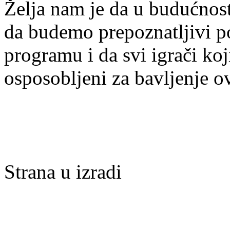
Želja nam je da u budućnost
da budemo prepoznatljivi po 
programu i da svi igrači ko
osposobljeni za bavljenje 
Strana u izradi