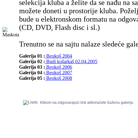
selekcija kluba a želite da se nađu na sa
možete doneti u prostorije kluba. Poželj
bude u elektronskom formatu na odgov
(CD, DVD, Flash disc i sl.)
Trenutno se na sajtu nalaze sledeće gale
Galerija 01 :
Beokoš 2004
Galerija 02 :
Budi košarkaš 02.04.2005
Galerija 03 :
Beokoš 2006
Galerija 04 :
Beokoš 2007
Galerija 05 :
Beokoš 2008
Klikom na odgovarajući link aktiviraćete traženu galeriju