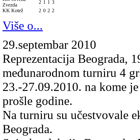
2
1
1
3
Zvezda
KK Kotež
2
0
2
2
Više o...
29.septembar 2010
Reprezentacija Beograda, 19
međunarodnom turniru 4 gr
23.-27.09.2010. na kome je
prošle godine.
Na turniru su učestvovale 
Beograda.