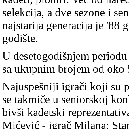
selekcija, a dve sezone i se
najstarija generacija je '88
godište.
U desetogodišnjem periodu k
sa ukupnim brojem od oko 5
Najuspešniji igrači koji su 
se takmiče u seniorskoj konk
bivši kadetski reprezentati
Mićević - igrač Milana; Sta