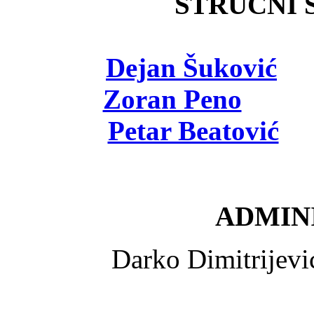
STRUČNI Š
Dejan Šuković
- 
Zoran Peno
- viš
Petar Beatović
- 
ADMINI
Darko Dimitrijev