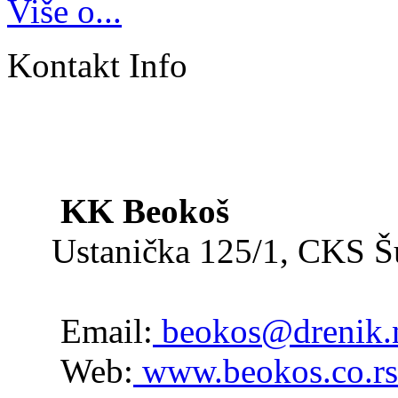
Više o...
Kontakt Info
KK Beokoš
Ustanička 125/1, CKS 
Email:
beokos@drenik.
Web:
www.beokos.co.rs