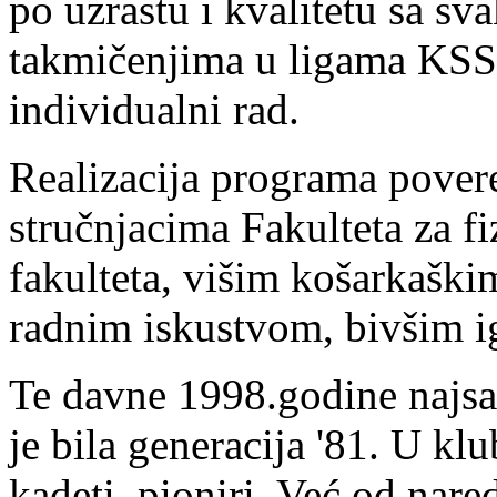
po uzrastu i kvalitetu sa s
takmičenjima u ligama KSS,
individualni rad.
Realizacija programa pover
stručnjacima Fakulteta za f
fakulteta, višim košarkaški
radnim iskustvom, bivšim i
Te davne 1998.godine najsat
je bila generacija '81. U klub
kadeti, pioniri. Već od nar