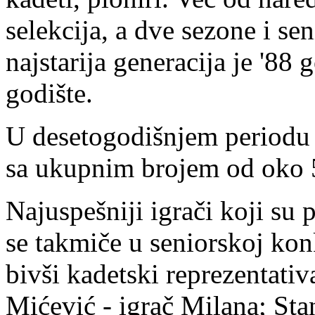
selekcija, a dve sezone i se
najstarija generacija je '88
godište.
U desetogodišnjem periodu k
sa ukupnim brojem od oko 5
Najuspešniji igrači koji su 
se takmiče u seniorskoj konk
bivši kadetski reprezentati
Mićević - igrač Milana; Sta