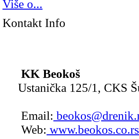
Više o...
Kontakt Info
KK Beokoš
Ustanička 125/1, CKS 
Email:
beokos@drenik.
Web:
www.beokos.co.rs