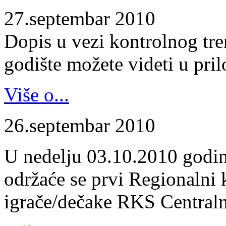
27.septembar 2010
Dopis u vezi kontrolnog tr
godište možete videti u pril
Više o...
26.septembar 2010
U nedelju 03.10.2010 godin
održaće se prvi Regionalni 
igrače/dečake RKS Centraln