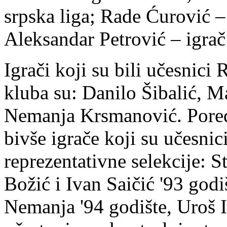
srpska liga; Rade Ćurović – 
Aleksandar Petrović – igra
Igrači koji su bili učesnici 
kluba su: Danilo Šibalić, 
Nemanja Krsmanović. Pored
bivše igrače koji su učesnic
reprezentativne selekcije: 
Božić i Ivan Saičić '93 god
Nemanja '94 godište, Uroš Il