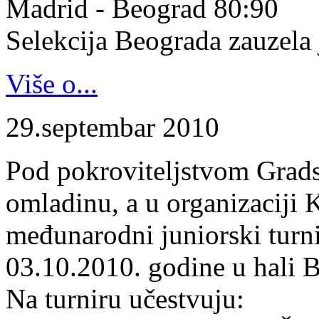
Madrid - Beograd 80:90
Selekcija Beograda zauzela j
Više o...
29.septembar 2010
Pod pokroviteljstvom Gradsk
omladinu, a u organizaciji 
međunarodni juniorski turn
03.10.2010. godine u hali B
Na turniru učestvuju: