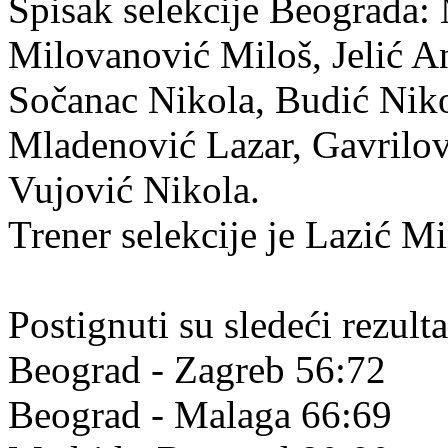
Spisak selekcije Beograda:
Milovanović Miloš, Jelić An
Sočanac Nikola, Budić Nik
Mladenović Lazar, Gavrilov
Vujović Nikola.
Trener selekcije je Lazić Mi
Postignuti su sledeći rezulta
Beograd - Zagreb 56:72
Beograd - Malaga 66:69