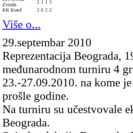
2
1
1
3
Zvezda
KK Kotež
2
0
2
2
Više o...
29.septembar 2010
Reprezentacija Beograda, 19
međunarodnom turniru 4 gr
23.-27.09.2010. na kome je
prošle godine.
Na turniru su učestvovale 
Beograda.