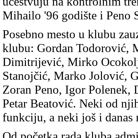
učestvuju na kontrolnim tre
Mihailo '96 godište i Peno S
Posebno mesto u klubu zauzi
klubu: Gordan Todorović, 
Dimitrijević, Mirko Ocokol
Stanojčić, Marko Jolović, 
Zoran Peno, Igor Polenek, 
Petar Beatović. Neki od njih
funkciju, a neki još i danas
Od početka rada kluba admin