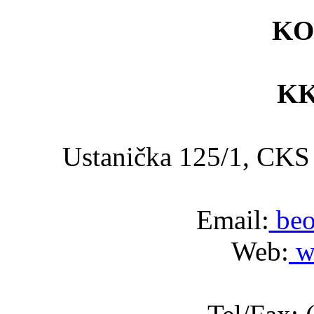
KO
KK
Ustanička 125/1, C
Email:
beo
Web:
w