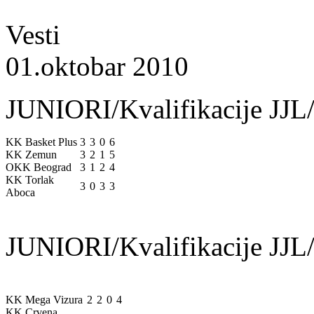
Vesti
01.oktobar 2010
JUNIORI/Kvalifikacije JJL/
KK Basket Plus
3
3
0
6
KK Zemun
3
2
1
5
OKK Beograd
3
1
2
4
KK Torlak
3
0
3
3
Aboca
JUNIORI/Kvalifikacije JJL/
KK Mega Vizura
2
2
0
4
KK Crvena