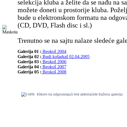
selekcija kluba a želite da se nađu na sa
možete doneti u prostorije kluba. Poželj
bude u elektronskom formatu na odgov
(CD, DVD, Flash disc i sl.)
Trenutno se na sajtu nalaze sledeće gale
Galerija 01 :
Beokoš 2004
Galerija 02 :
Budi košarkaš 02.04.2005
Galerija 03 :
Beokoš 2006
Galerija 04 :
Beokoš 2007
Galerija 05 :
Beokoš 2008
Klikom na odgovarajući link aktiviraćete traženu galeriju