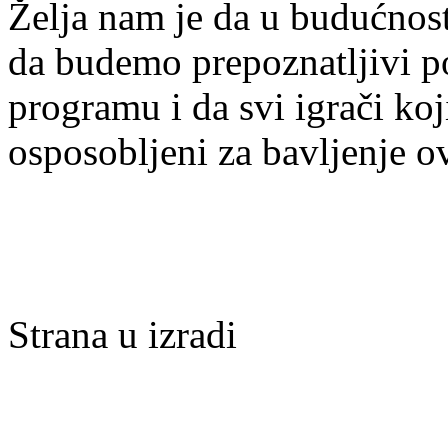
Želja nam je da u budućnost
da budemo prepoznatljivi po 
programu i da svi igrači ko
osposobljeni za bavljenje 
Strana u izradi