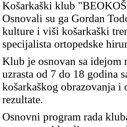
Košarkaški klub "BEOKOŠ" 
Osnovali su ga Gordan Todor
kulture i viši košarkaški tr
specijalista ortopedske hiru
Klub je osnovan sa idejom 
uzrasta od 7 do 18 godina s
košarkaškog obrazovanja i 
rezultate.
Osnovni program rada kluba 