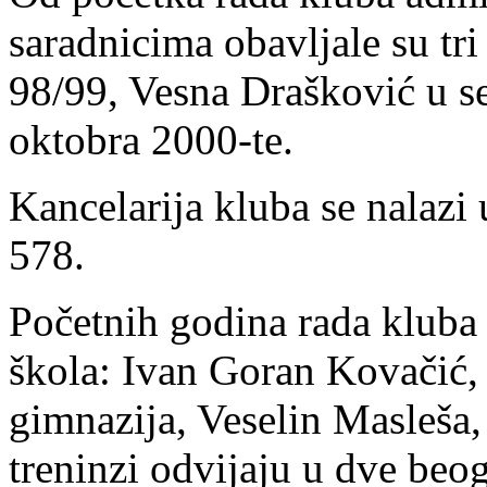
saradnicima obavljale su tri
98/99, Vesna Drašković u s
oktobra 2000-te.
Kancelarija kluba se nalazi
578.
Početnih godina rada kluba 
škola: Ivan Goran Kovačić,
gimnazija, Veselin Masleša,
treninzi odvijaju u dve beog