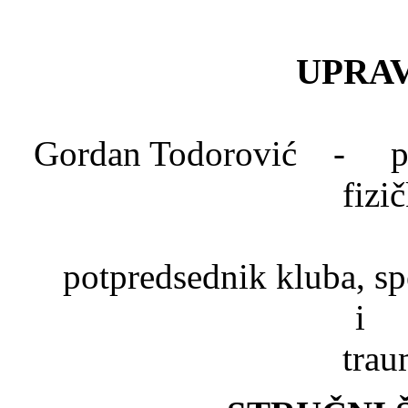
UPRAV
Gordan Todorović - pred
fizi
Dr. Mlad
potpredsednik kluba, spe
trau