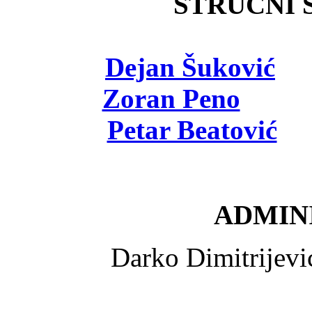
STRUČNI Š
Dejan Šuković
- 
Zoran Peno
- viš
Petar Beatović
- 
ADMINI
Darko Dimitrijev