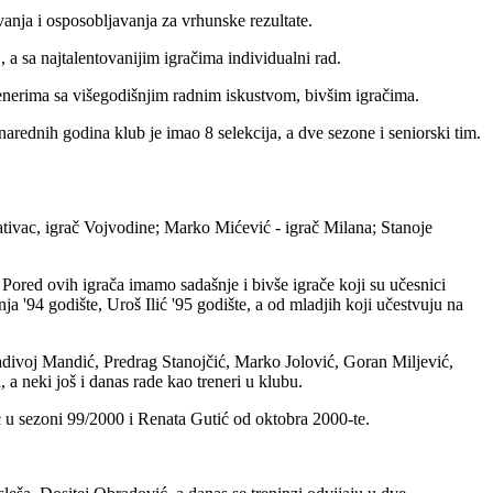
anja i osposobljavanja za vrhunske rezultate.
a sa najtalentovanijim igračima individualni rad.
enerima sa višegodišnjim radnim iskustvom, bivšim igračima.
 narednih godina klub je imao 8 selekcija, a dve sezone i seniorski tim.
ntativac, igrač Vojvodine; Marko Mićević - igrač Milana; Stanoje
Pored ovih igrača imamo sadašnje i bivše igrače koji su učesnici
a '94 godište, Uroš Ilić '95 godište, a od mladjih koji učestvuju na
adivoj Mandić, Predrag Stanojčić, Marko Jolović, Goran Miljević,
a neki još i danas rade kao treneri u klubu.
ć u sezoni 99/2000 i Renata Gutić od oktobra 2000-te.