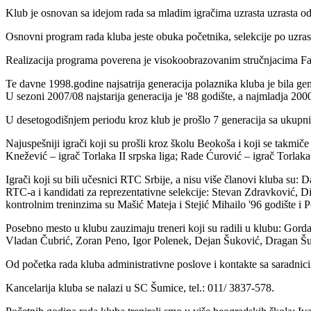
Klub je osnovan sa idejom rada sa mladim igračima uzrasta uzrasta od
Osnovni program rada kluba jeste obuka početnika, selekcije po uzrast
Realizacija programa poverena je visokoobrazovanim stručnjacima Fak
Te davne 1998.godine najsatrija generacija polaznika kluba je bila gener
U sezoni 2007/08 najstarija generacija je '88 godište, a najmladja 2000
U desetogodišnjem periodu kroz klub je prošlo 7 generacija sa ukupn
Najuspešniji igrači koji su prošli kroz školu Beokoša i koji se takmič
Knežević – igrač Torlaka II srpska liga; Rade Ćurović – igrač Torlaka
Igrači koji su bili učesnici RTC Srbije, a nisu više članovi kluba su
RTC-a i kandidati za reprezentativne selekcije: Stevan Zdravković, Dim
kontrolnim treninzima su Mašić Mateja i Stejić Mihailo '96 godište i P
Posebno mesto u klubu zauzimaju treneri koji su radili u klubu: Gor
Vladan Čubrić, Zoran Peno, Igor Polenek, Dejan Šuković, Dragan Šukovi
Od početka rada kluba administrativne poslove i kontakte sa saradnici
Kancelarija kluba se nalazi u SC Šumice, tel.: 011/ 3837-578.