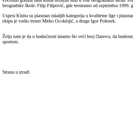
Početnih godina rada kluba trenirali smo u više beogradskih škola: I
beogradske škole: Filip Filipović, gde treniramo od septembra 1999.
Uspesi Kluba su plasman mladjih kategorija u kvalitetne lige i plasman
ekipu je vodio trener Mirko Ocoklojić, a druge Igor Polenek.
Želja nam je da u budućnosti imamo što veći broj članova, da budemo p
sportom.
Strana u izradi