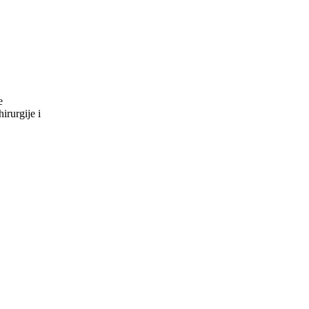
e
ske hirurgije i