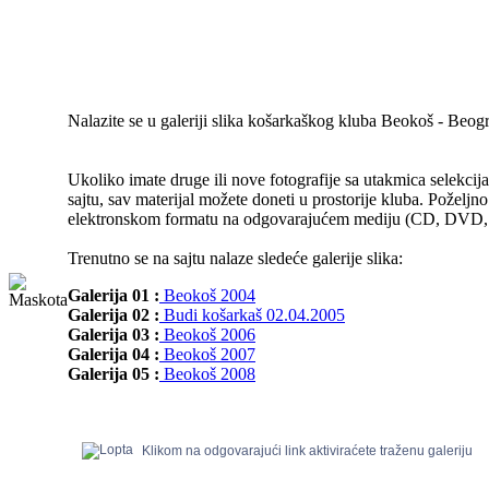
Nalazite se u galeriji slika košarkaškog kluba Beokoš - Beog
Ukoliko imate druge ili nove fotografije sa utakmica selekcija
sajtu, sav materijal možete doneti u prostorije kluba. Poželjno
elektronskom formatu na odgovarajućem mediju (CD, DVD, Fl
Trenutno se na sajtu nalaze sledeće galerije slika:
Galerija 01 :
Beokoš 2004
Galerija 02 :
Budi košarkaš 02.04.2005
Galerija 03 :
Beokoš 2006
Galerija 04 :
Beokoš 2007
Galerija 05 :
Beokoš 2008
Klikom na odgovarajući link aktiviraćete traženu galeriju