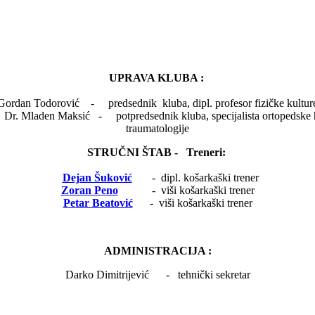
UPRAVA KLUBA :
Gordan Todorović - predsednik kluba, dipl. profesor fizičke kultur
sić - potpredsednik kluba, specijalista ortoped
traumatologije
STRUČNI ŠTAB - Treneri:
Dejan Šuković
- dipl. košarkaški trener
Zoran Peno
- viši košarkaški trener
Petar Beatović
- viši košarkaški trener
ADMINISTRACIJA :
Darko Dimitrijević - tehnički sekretar