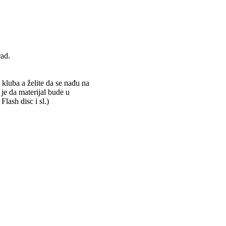
rad.
 kluba a želite da se nađu na
 je da materijal bude u
ash disc i sl.)