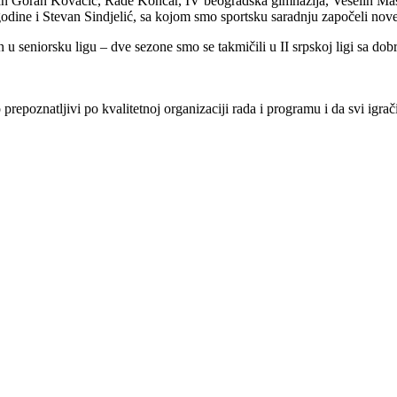
van Goran Kovačić, Rade Končar, IV beogradska gimnazija, Veselin Masl
 godine i Stevan Sindjelić, sa kojom smo sportsku saradnju započeli n
 u seniorsku ligu – dve sezone smo se takmičili u II srpskoj ligi sa dob
repoznatljivi po kvalitetnoj organizaciji rada i programu i da svi igra