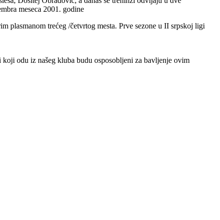
eša, Dositej Obradović, a danas se treninzi odvijaju u dve
ovembra meseca 2001. godine
rim plasmanom trećeg /četvrtog mesta. Prve sezone u II srpskoj ligi
či koji odu iz našeg kluba budu osposobljeni za bavljenje ovim