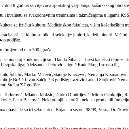
 7 do 18 godina sa ciljevima sportskog vaspitanja, košarkaškog obrazov
u i kvalitetu sa svakodnevnim treninzima i takmičenjima u ligama KSS, 
ulteta za fizičku kulturu, Medicinskog fakulteta, višim košarkaškim tr
acija '81. U klubu su bile tri selekcije: juniori, kadeti, pioniri. Već od
-to godište.
im brojem od oko 500 igrača.
e u seniorskoj konkurenciji su : Danilo Šibalić – bivši kadetski repreze
 II srpska liga; Aleksandar Petrović – igrač Radničkog I srpska liga…
: Danilo Šibalić, Marko Mićević,Stanoje Knežević, Nemanja Krsmanović. 
itrije Božić i Ivan Saičić '93 godište; Lazović Luka i Stojković Nemanj
eno Stefan '97 godište.
dan Todorović, Mladen Maksić, Darko Dimitrijević, Mirko Ocokoljić, R
ć, Petar Beatović. Neki od njih su otišli, neki su promenili funkciju, 
ma obavljale su tri sekretarice: Bojana u sezoni 98/99, Vesna Draškovi