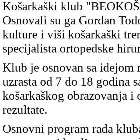
Košarkaški klub "BEOKOŠ" 
Osnovali su ga Gordan Todor
kulture i viši košarkaški tr
specijalista ortopedske hiru
Klub je osnovan sa idejom 
uzrasta od 7 do 18 godina s
košarkaškog obrazovanja i 
rezultate.
Osnovni program rada kluba 