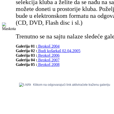
selekcija kluba a želite da se nađu na sa
možete doneti u prostorije kluba. Poželj
bude u elektronskom formatu na odgov
(CD, DVD, Flash disc i sl.)
Trenutno se na sajtu nalaze sledeće gale
Galerija 01 :
Beokoš 2004
Galerija 02 :
Budi košarkaš 02.04.2005
Galerija 03 :
Beokoš 2006
Galerija 04 :
Beokoš 2007
Galerija 05 :
Beokoš 2008
Klikom na odgovarajući link aktiviraćete traženu galeriju