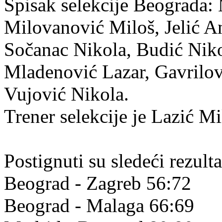
Spisak selekcije Beograda:
Milovanović Miloš, Jelić An
Sočanac Nikola, Budić Nik
Mladenović Lazar, Gavrilov
Vujović Nikola.
Trener selekcije je Lazić Mi
Postignuti su sledeći rezulta
Beograd - Zagreb 56:72
Beograd - Malaga 66:69