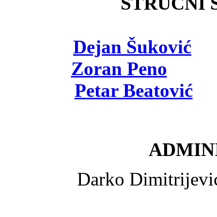
STRUČNI Š
Dejan Šuković
- 
Zoran Peno
- viš
Petar Beatović
- 
ADMINI
Darko Dimitrijev