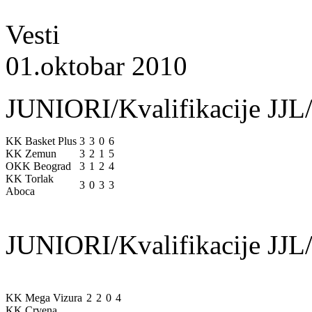
Vesti
01.oktobar 2010
JUNIORI/Kvalifikacije JJL/
KK Basket Plus
3
3
0
6
KK Zemun
3
2
1
5
OKK Beograd
3
1
2
4
KK Torlak
3
0
3
3
Aboca
JUNIORI/Kvalifikacije JJL/
KK Mega Vizura
2
2
0
4
KK Crvena