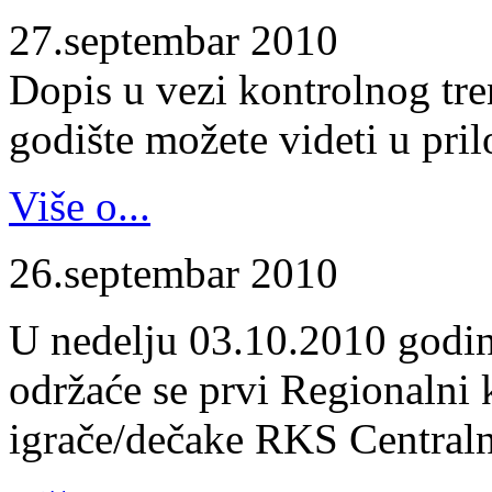
27.septembar 2010
Dopis u vezi kontrolnog tr
godište možete videti u pril
Više o...
26.septembar 2010
U nedelju 03.10.2010 godin
održaće se prvi Regionalni 
igrače/dečake RKS Centraln