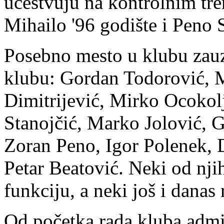
učestvuju na kontrolnim tre
Mihailo '96 godište i Peno S
Posebno mesto u klubu zauzi
klubu: Gordan Todorović, 
Dimitrijević, Mirko Ocokol
Stanojčić, Marko Jolović, 
Zoran Peno, Igor Polenek, 
Petar Beatović. Neki od njih
funkciju, a neki još i danas
Od početka rada kluba admin