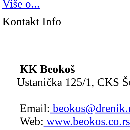
Više o...
Kontakt Info
KK Beokoš
Ustanička 125/1, CKS 
Email:
beokos@drenik.
Web:
www.beokos.co.rs