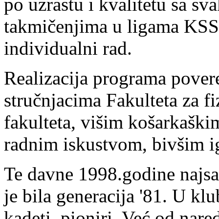
po uzrastu i kvalitetu sa s
takmičenjima u ligama KSS,
individualni rad.
Realizacija programa pover
stručnjacima Fakulteta za f
fakulteta, višim košarkaški
radnim iskustvom, bivšim i
Te davne 1998.godine najsat
je bila generacija '81. U klub
kadeti, pioniri. Već od nar