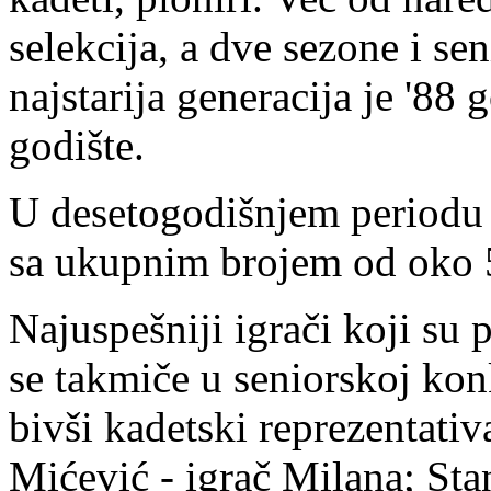
selekcija, a dve sezone i se
najstarija generacija je '88
godište.
U desetogodišnjem periodu k
sa ukupnim brojem od oko 5
Najuspešniji igrači koji su 
se takmiče u seniorskoj konk
bivši kadetski reprezentati
Mićević - igrač Milana; Sta