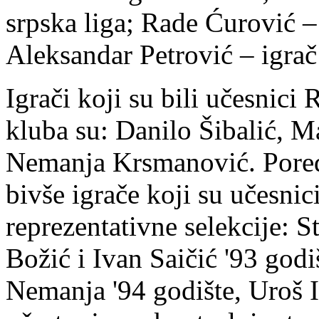
srpska liga; Rade Ćurović – 
Aleksandar Petrović – igra
Igrači koji su bili učesnici 
kluba su: Danilo Šibalić, 
Nemanja Krsmanović. Pored
bivše igrače koji su učesnic
reprezentativne selekcije: 
Božić i Ivan Saičić '93 god
Nemanja '94 godište, Uroš Il