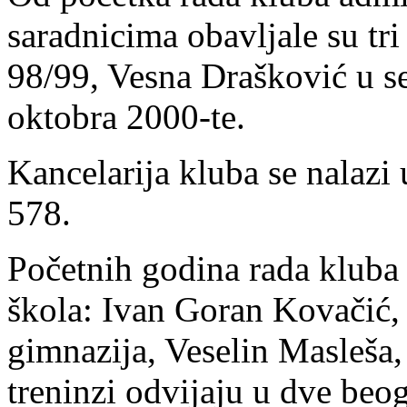
saradnicima obavljale su tri
98/99, Vesna Drašković u s
oktobra 2000-te.
Kancelarija kluba se nalazi
578.
Početnih godina rada kluba 
škola: Ivan Goran Kovačić,
gimnazija, Veselin Masleša,
treninzi odvijaju u dve beog