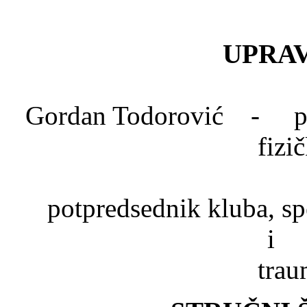
UPRAV
Gordan Todorović - pred
fizi
Dr. Mlad
potpredsednik kluba, spe
trau