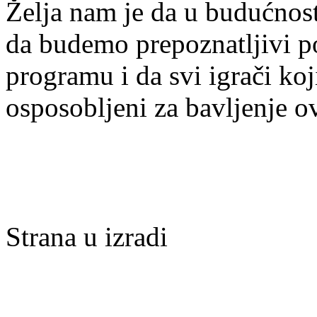
Želja nam je da u budućnost
da budemo prepoznatljivi po 
programu i da svi igrači ko
osposobljeni za bavljenje 
Strana u izradi