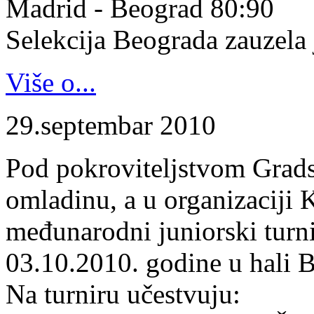
Madrid - Beograd 80:90
Selekcija Beograda zauzela j
Više o...
29.septembar 2010
Pod pokroviteljstvom Gradsk
omladinu, a u organizaciji 
međunarodni juniorski turn
03.10.2010. godine u hali B
Na turniru učestvuju: