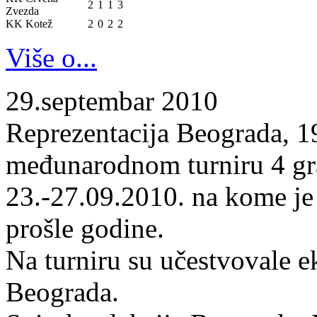
2
1
1
3
Zvezda
KK Kotež
2
0
2
2
Više o...
29.septembar 2010
Reprezentacija Beograda, 19
međunarodnom turniru 4 gr
23.-27.09.2010. na kome je
prošle godine.
Na turniru su učestvovale 
Beograda.