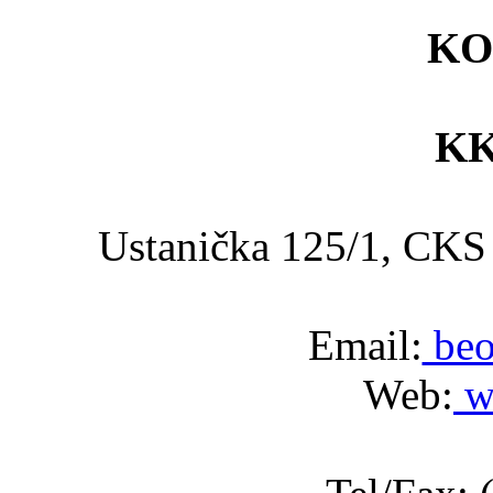
KO
KK
Ustanička 125/1, C
Email:
beo
Web:
w