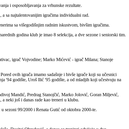
anja i osposobljavanja za vrhunske rezultate.
a sa najtalentovanijim igračima individualni rad.
enerima sa višegodišnjim radnim iskustvom, bivšim igračima.
 narednih godina klub je imao 8 selekcija, a dve sezone i seniorski tim.
ntativac, igrač Vojvodine; Marko Mićević - igrač Milana; Stanoje
Pored ovih igrača imamo sadašnje i bivše igrače koji su učesnici
a '94 godište, Uroš Ilić '95 godište, a od mladjih koji učestvuju na
adivoj Mandić, Predrag Stanojčić, Marko Jolović, Goran Miljević,
a neki još i danas rade kao treneri u klubu.
ć u sezoni 99/2000 i Renata Gutić od oktobra 2000-te.