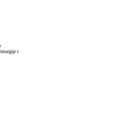
e
ske hirurgije i