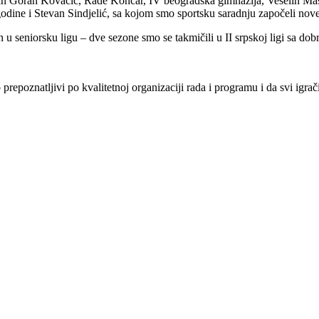
van Goran Kovačić, Rade Končar, IV beogradska gimnazija, Veselin Masl
 godine i Stevan Sindjelić, sa kojom smo sportsku saradnju započeli n
 u seniorsku ligu – dve sezone smo se takmičili u II srpskoj ligi sa dob
repoznatljivi po kvalitetnoj organizaciji rada i programu i da svi igra