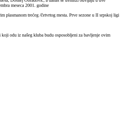
eša, Dositej Obradović, a danas se treninzi odvijaju u dve
ovembra meseca 2001. godine
rim plasmanom trećeg /četvrtog mesta. Prve sezone u II srpskoj ligi
či koji odu iz našeg kluba budu osposobljeni za bavljenje ovim