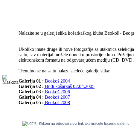
Nalazite se u galeriji slika košarkaškog kluba Beokoš - Beog
Ukoliko imate druge ili nove fotografije sa utakmica selekcija
sajtu, sav materijal možete doneti u prostorije kluba. Poželjno
elektronskom formatu na odgovarajućem mediju (CD, DVD, Fl
Trenutno se na sajtu nalaze sledeće galerije slika:
Galerija 01 :
Beokoš 2004
Galerija 02 :
Budi košarkaš 02.04.2005
Galerija 03 :
Beokoš 2006
Galerija 04 :
Beokoš 2007
Galerija 05 :
Beokoš 2008
Klikom na odgovarajući link aktiviraćete traženu galeriju