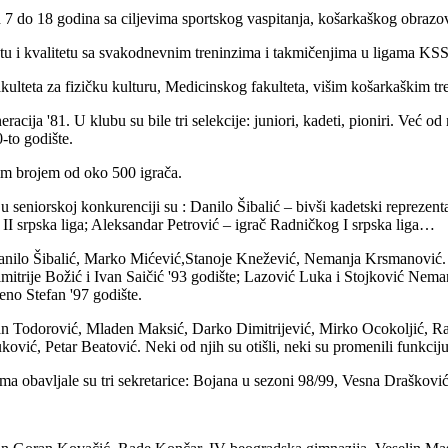
 7 do 18 godina sa ciljevima sportskog vaspitanja, košarkaškog obrazov
u i kvalitetu sa svakodnevnim treninzima i takmičenjima u ligama KSS, 
ulteta za fizičku kulturu, Medicinskog fakulteta, višim košarkaškim tr
acija '81. U klubu su bile tri selekcije: juniori, kadeti, pioniri. Već od
-to godište.
im brojem od oko 500 igrača.
e u seniorskoj konkurenciji su : Danilo Šibalić – bivši kadetski repreze
 II srpska liga; Aleksandar Petrović – igrač Radničkog I srpska liga…
: Danilo Šibalić, Marko Mićević,Stanoje Knežević, Nemanja Krsmanović. 
itrije Božić i Ivan Saičić '93 godište; Lazović Luka i Stojković Nemanj
eno Stefan '97 godište.
dan Todorović, Mladen Maksić, Darko Dimitrijević, Mirko Ocokoljić, R
ć, Petar Beatović. Neki od njih su otišli, neki su promenili funkciju, 
ma obavljale su tri sekretarice: Bojana u sezoni 98/99, Vesna Draškovi