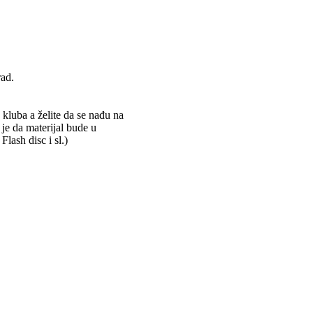
rad.
 kluba a želite da se nađu na
 je da materijal bude u
ash disc i sl.)