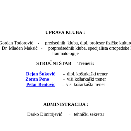
UPRAVA KLUBA :
Gordan Todorović - predsednik kluba, dipl. profesor fizičke kultur
sić - potpredsednik kluba, specijalista ortoped
traumatologije
STRUČNI ŠTAB - Treneri:
Dejan Šuković
- dipl. košarkaški trener
Zoran Peno
- viši košarkaški trener
Petar Beatović
- viši košarkaški trener
ADMINISTRACIJA :
Darko Dimitrijević - tehnički sekretar