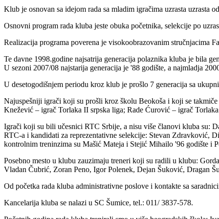
Klub je osnovan sa idejom rada sa mladim igračima uzrasta uzrasta od
Osnovni program rada kluba jeste obuka početnika, selekcije po uzrast
Realizacija programa poverena je visokoobrazovanim stručnjacima Fak
Te davne 1998.godine najsatrija generacija polaznika kluba je bila gener
U sezoni 2007/08 najstarija generacija je '88 godište, a najmladja 2000
U desetogodišnjem periodu kroz klub je prošlo 7 generacija sa ukupn
Najuspešniji igrači koji su prošli kroz školu Beokoša i koji se takmič
Knežević – igrač Torlaka II srpska liga; Rade Ćurović – igrač Torlaka
Igrači koji su bili učesnici RTC Srbije, a nisu više članovi kluba su
RTC-a i kandidati za reprezentativne selekcije: Stevan Zdravković, Dim
kontrolnim treninzima su Mašić Mateja i Stejić Mihailo '96 godište i P
Posebno mesto u klubu zauzimaju treneri koji su radili u klubu: Gor
Vladan Čubrić, Zoran Peno, Igor Polenek, Dejan Šuković, Dragan Šukovi
Od početka rada kluba administrativne poslove i kontakte sa saradnici
Kancelarija kluba se nalazi u SC Šumice, tel.: 011/ 3837-578.