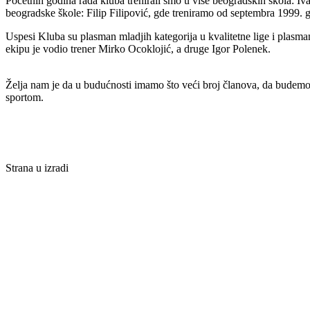
Početnih godina rada kluba trenirali smo u više beogradskih škola: I
beogradske škole: Filip Filipović, gde treniramo od septembra 1999.
Uspesi Kluba su plasman mladjih kategorija u kvalitetne lige i plasman
ekipu je vodio trener Mirko Ocoklojić, a druge Igor Polenek.
Želja nam je da u budućnosti imamo što veći broj članova, da budemo p
sportom.
Strana u izradi