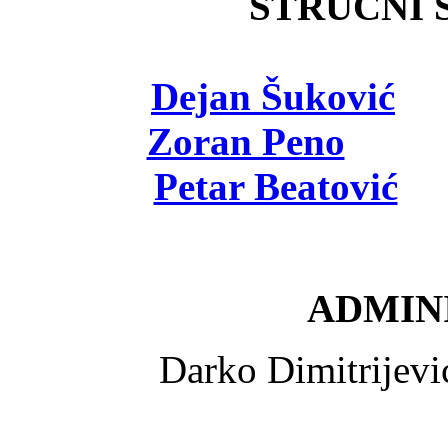
STRUČNI Š
Dejan Šuković
- 
Zoran Peno
- viš
Petar Beatović
- 
ADMINI
Darko Dimitrijev