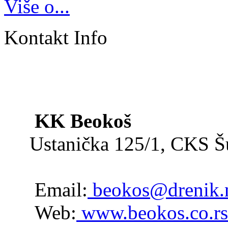
Više o...
Kontakt Info
KK Beokoš
Ustanička 125/1, CKS 
Email:
beokos@drenik.
Web:
www.beokos.co.rs