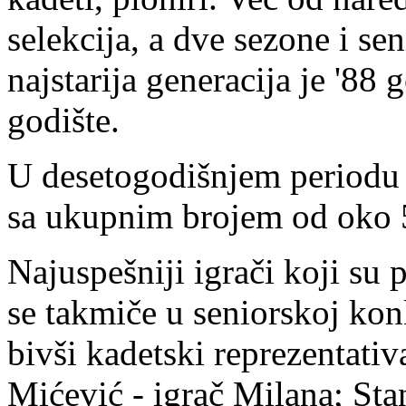
selekcija, a dve sezone i se
najstarija generacija je '88
godište.
U desetogodišnjem periodu k
sa ukupnim brojem od oko 5
Najuspešniji igrači koji su 
se takmiče u seniorskoj konk
bivši kadetski reprezentati
Mićević - igrač Milana; Sta