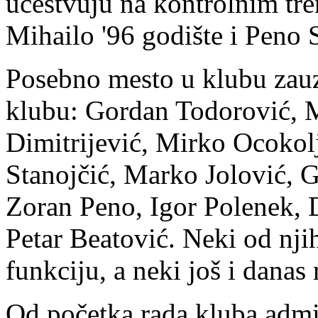
učestvuju na kontrolnim tre
Mihailo '96 godište i Peno S
Posebno mesto u klubu zauzi
klubu: Gordan Todorović, 
Dimitrijević, Mirko Ocokol
Stanojčić, Marko Jolović, 
Zoran Peno, Igor Polenek, 
Petar Beatović. Neki od njih
funkciju, a neki još i danas
Od početka rada kluba admin