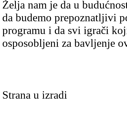
Želja nam je da u budućnost
da budemo prepoznatljivi po 
programu i da svi igrači ko
osposobljeni za bavljenje 
Strana u izradi