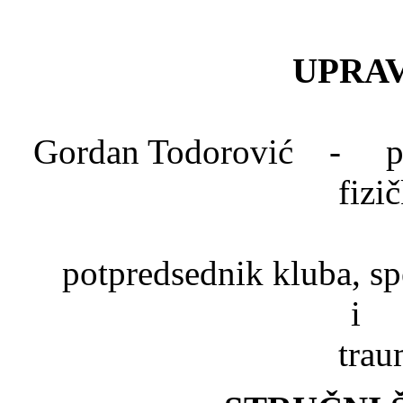
UPRAV
Gordan Todorović - pred
fizi
Dr. Mlad
potpredsednik kluba, spe
trau