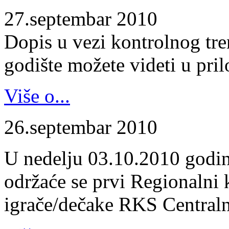
27.septembar 2010
Dopis u vezi kontrolnog tr
godište možete videti u pril
Više o...
26.septembar 2010
U nedelju 03.10.2010 godin
održaće se prvi Regionalni 
igrače/dečake RKS Centraln