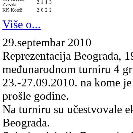
2
1
1
3
Zvezda
KK Kotež
2
0
2
2
Više o...
29.septembar 2010
Reprezentacija Beograda, 19
međunarodnom turniru 4 gr
23.-27.09.2010. na kome je
prošle godine.
Na turniru su učestvovale 
Beograda.