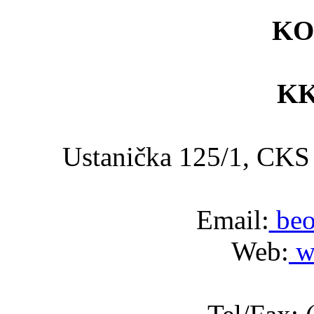
KO
KK
Ustanička 125/1, C
Email:
beo
Web:
w