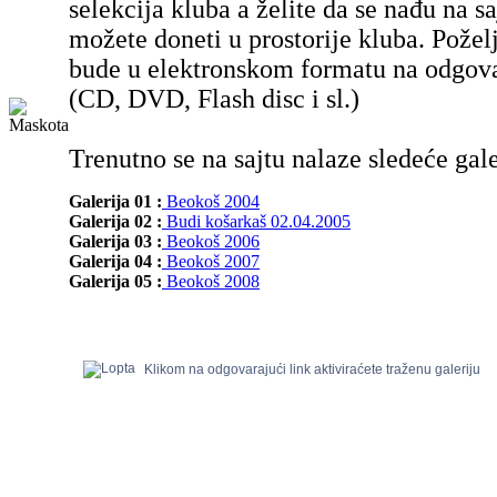
selekcija kluba a želite da se nađu na sa
možete doneti u prostorije kluba. Poželj
bude u elektronskom formatu na odgov
(CD, DVD, Flash disc i sl.)
Trenutno se na sajtu nalaze sledeće gale
Galerija 01 :
Beokoš 2004
Galerija 02 :
Budi košarkaš 02.04.2005
Galerija 03 :
Beokoš 2006
Galerija 04 :
Beokoš 2007
Galerija 05 :
Beokoš 2008
Klikom na odgovarajući link aktiviraćete traženu galeriju