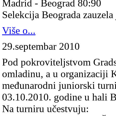
Madrid - Beograd 80:90
Selekcija Beograda zauzela j
Više o...
29.septembar 2010
Pod pokroviteljstvom Gradsk
omladinu, a u organizaciji 
međunarodni juniorski turn
03.10.2010. godine u hali B
Na turniru učestvuju: