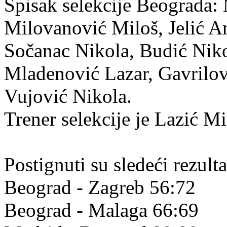
Spisak selekcije Beograda:
Milovanović Miloš, Jelić An
Sočanac Nikola, Budić Nik
Mladenović Lazar, Gavrilov
Vujović Nikola.
Trener selekcije je Lazić Mi
Postignuti su sledeći rezulta
Beograd - Zagreb 56:72
Beograd - Malaga 66:69