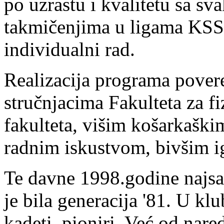
po uzrastu i kvalitetu sa s
takmičenjima u ligama KSS,
individualni rad.
Realizacija programa pover
stručnjacima Fakulteta za f
fakulteta, višim košarkaški
radnim iskustvom, bivšim i
Te davne 1998.godine najsat
je bila generacija '81. U klub
kadeti, pioniri. Već od nar