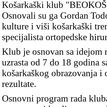
Košarkaški klub "BEOKOŠ" 
Osnovali su ga Gordan Todor
kulture i viši košarkaški tr
specijalista ortopedske hiru
Klub je osnovan sa idejom 
uzrasta od 7 do 18 godina s
košarkaškog obrazovanja i 
rezultate.
Osnovni program rada kluba 