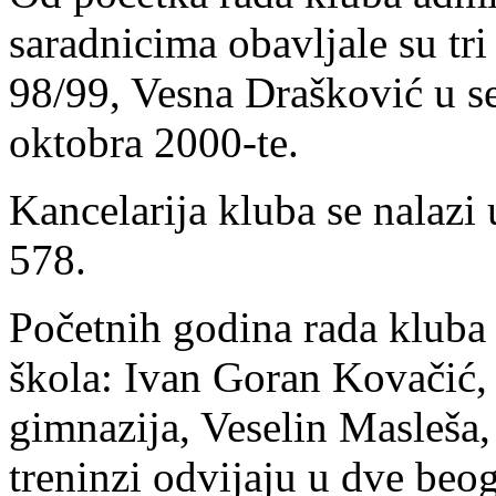
saradnicima obavljale su tri
98/99, Vesna Drašković u s
oktobra 2000-te.
Kancelarija kluba se nalazi
578.
Početnih godina rada kluba 
škola: Ivan Goran Kovačić,
gimnazija, Veselin Masleša,
treninzi odvijaju u dve beog