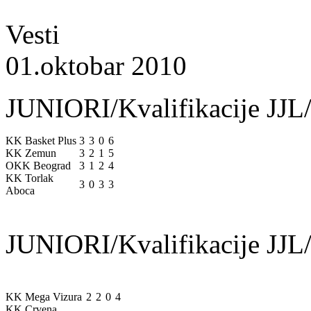
Vesti
01.oktobar 2010
JUNIORI/Kvalifikacije JJL/
KK Basket Plus
3
3
0
6
KK Zemun
3
2
1
5
OKK Beograd
3
1
2
4
KK Torlak
3
0
3
3
Aboca
JUNIORI/Kvalifikacije JJL/
KK Mega Vizura
2
2
0
4
KK Crvena