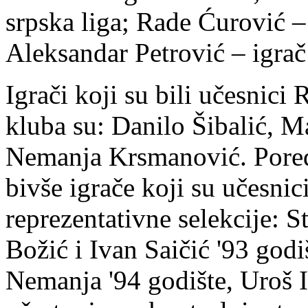
srpska liga; Rade Ćurović – 
Aleksandar Petrović – igra
Igrači koji su bili učesnici 
kluba su: Danilo Šibalić, 
Nemanja Krsmanović. Pored
bivše igrače koji su učesnic
reprezentativne selekcije: 
Božić i Ivan Saičić '93 god
Nemanja '94 godište, Uroš Il