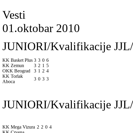
Vesti
01.oktobar 2010
JUNIORI/Kvalifikacije JJL/
KK Basket Plus
3
3
0
6
KK Zemun
3
2
1
5
OKK Beograd
3
1
2
4
KK Torlak
3
0
3
3
Aboca
JUNIORI/Kvalifikacije JJL/
KK Mega Vizura
2
2
0
4
KK Crvena