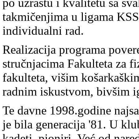
po uzrastu i kvalitetu sa s
takmičenjima u ligama KSS,
individualni rad.
Realizacija programa pover
stručnjacima Fakulteta za f
fakulteta, višim košarkaški
radnim iskustvom, bivšim i
Te davne 1998.godine najsat
je bila generacija '81. U klub
kadeti, pioniri. Već od nar