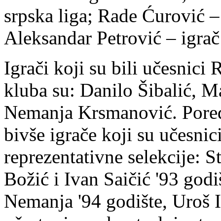
srpska liga; Rade Ćurović – 
Aleksandar Petrović – igra
Igrači koji su bili učesnici 
kluba su: Danilo Šibalić, 
Nemanja Krsmanović. Pored
bivše igrače koji su učesnic
reprezentativne selekcije: 
Božić i Ivan Saičić '93 god
Nemanja '94 godište, Uroš Il