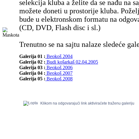
selekcija kluba a želite da se nađu na sa
možete doneti u prostorije kluba. Poželj
bude u elektronskom formatu na odgov
(CD, DVD, Flash disc i sl.)
Trenutno se na sajtu nalaze sledeće gale
Galerija 01 :
Beokoš 2004
Galerija 02 :
Budi košarkaš 02.04.2005
Galerija 03 :
Beokoš 2006
Galerija 04 :
Beokoš 2007
Galerija 05 :
Beokoš 2008
Klikom na odgovarajući link aktiviraćete traženu galeriju