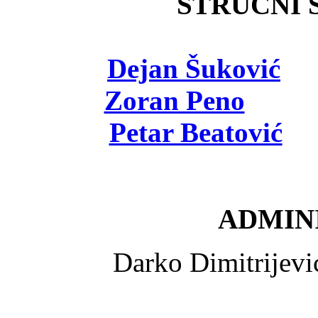
STRUČNI Š
Dejan Šuković
- 
Zoran Peno
- viš
Petar Beatović
- 
ADMINI
Darko Dimitrijev