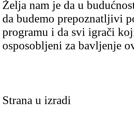
Želja nam je da u budućnost
da budemo prepoznatljivi po 
programu i da svi igrači ko
osposobljeni za bavljenje 
Strana u izradi