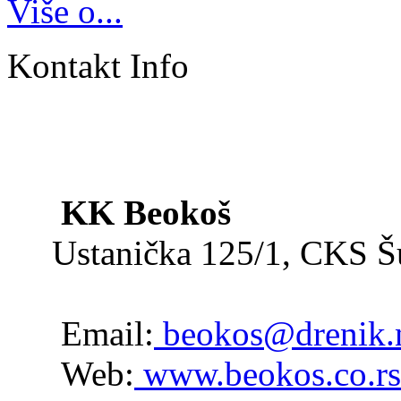
Više o...
Kontakt Info
KK Beokoš
Ustanička 125/1, CKS 
Email:
beokos@drenik.
Web:
www.beokos.co.rs