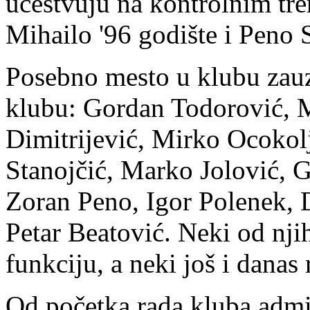
učestvuju na kontrolnim tre
Mihailo '96 godište i Peno S
Posebno mesto u klubu zauzi
klubu: Gordan Todorović, 
Dimitrijević, Mirko Ocokol
Stanojčić, Marko Jolović, 
Zoran Peno, Igor Polenek, 
Petar Beatović. Neki od njih
funkciju, a neki još i danas
Od početka rada kluba admin