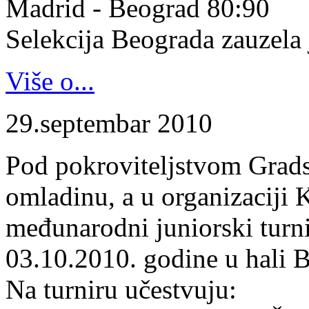
Madrid - Beograd 80:90
Selekcija Beograda zauzela j
Više o...
29.septembar 2010
Pod pokroviteljstvom Gradsk
omladinu, a u organizaciji 
međunarodni juniorski turn
03.10.2010. godine u hali B
Na turniru učestvuju: