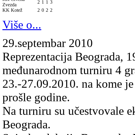
2
1
1
3
Zvezda
KK Kotež
2
0
2
2
Više o...
29.septembar 2010
Reprezentacija Beograda, 19
međunarodnom turniru 4 gr
23.-27.09.2010. na kome je
prošle godine.
Na turniru su učestvovale 
Beograda.