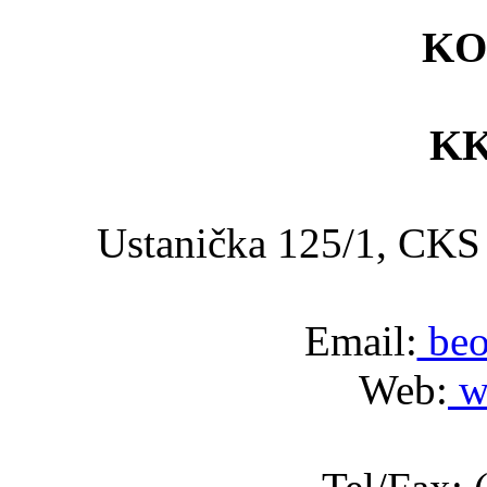
KO
KK
Ustanička 125/1, C
Email:
beo
Web:
w