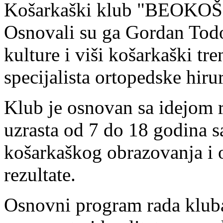
Košarkaški klub "BEOKOŠ" 
Osnovali su ga Gordan Todor
kulture i viši košarkaški tr
specijalista ortopedske hiru
Klub je osnovan sa idejom 
uzrasta od 7 do 18 godina s
košarkaškog obrazovanja i 
rezultate.
Osnovni program rada kluba 