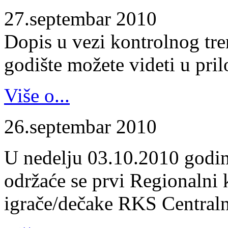
27.septembar 2010
Dopis u vezi kontrolnog tr
godište možete videti u pril
Više o...
26.septembar 2010
U nedelju 03.10.2010 godin
održaće se prvi Regionalni 
igrače/dečake RKS Centraln