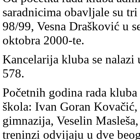
saradnicima obavljale su tri
98/99, Vesna Drašković u s
oktobra 2000-te.
Kancelarija kluba se nalazi
578.
Početnih godina rada kluba 
škola: Ivan Goran Kovačić,
gimnazija, Veselin Masleša,
treninzi odvijaju u dve beog