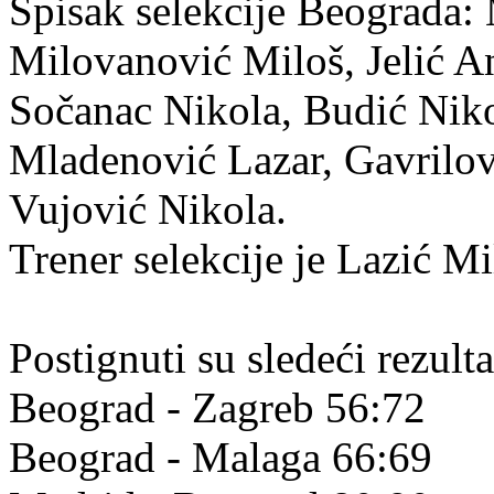
Spisak selekcije Beograda:
Milovanović Miloš, Jelić An
Sočanac Nikola, Budić Nik
Mladenović Lazar, Gavrilov
Vujović Nikola.
Trener selekcije je Lazić Mi
Postignuti su sledeći rezulta
Beograd - Zagreb 56:72
Beograd - Malaga 66:69