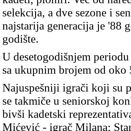
selekcija, a dve sezone i se
najstarija generacija je '88
godište.
U desetogodišnjem periodu k
sa ukupnim brojem od oko 5
Najuspešniji igrači koji su 
se takmiče u seniorskoj konk
bivši kadetski reprezentati
Mićević - igrač Milana; Sta