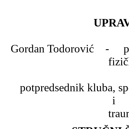
UPRAV
Gordan Todorović - pred
fizi
Dr. Mlad
potpredsednik kluba, spe
trau