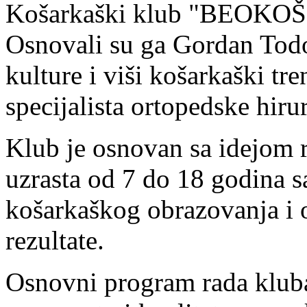
Košarkaški klub "BEOKOŠ" 
Osnovali su ga Gordan Todor
kulture i viši košarkaški tr
specijalista ortopedske hiru
Klub je osnovan sa idejom 
uzrasta od 7 do 18 godina s
košarkaškog obrazovanja i 
rezultate.
Osnovni program rada kluba 