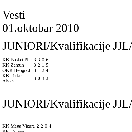
Vesti
01.oktobar 2010
JUNIORI/Kvalifikacije JJL/
KK Basket Plus
3
3
0
6
KK Zemun
3
2
1
5
OKK Beograd
3
1
2
4
KK Torlak
3
0
3
3
Aboca
JUNIORI/Kvalifikacije JJL/
KK Mega Vizura
2
2
0
4
KK Crvena