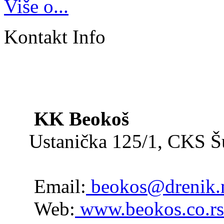
Više o...
Kontakt Info
KK Beokoš
Ustanička 125/1, CKS 
Email:
beokos@drenik.
Web:
www.beokos.co.rs