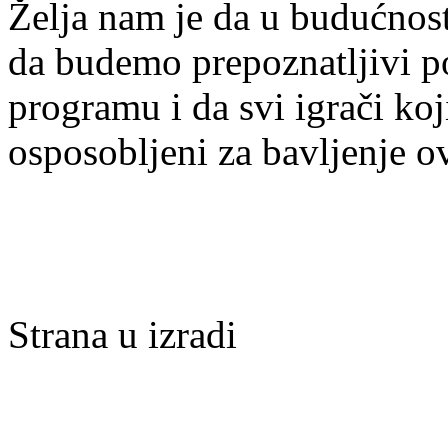
Želja nam je da u budućnost
da budemo prepoznatljivi po 
programu i da svi igrači ko
osposobljeni za bavljenje 
Strana u izradi