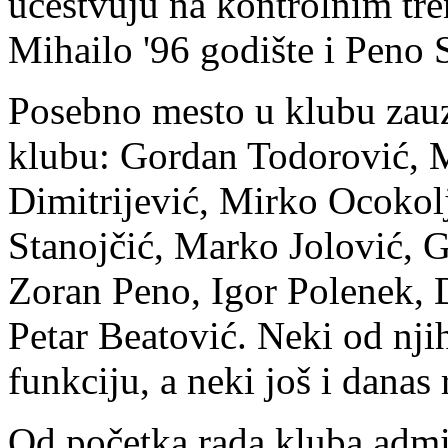
učestvuju na kontrolnim tre
Mihailo '96 godište i Peno S
Posebno mesto u klubu zauzi
klubu: Gordan Todorović, 
Dimitrijević, Mirko Ocokol
Stanojčić, Marko Jolović, 
Zoran Peno, Igor Polenek, 
Petar Beatović. Neki od njih
funkciju, a neki još i danas
Od početka rada kluba admin