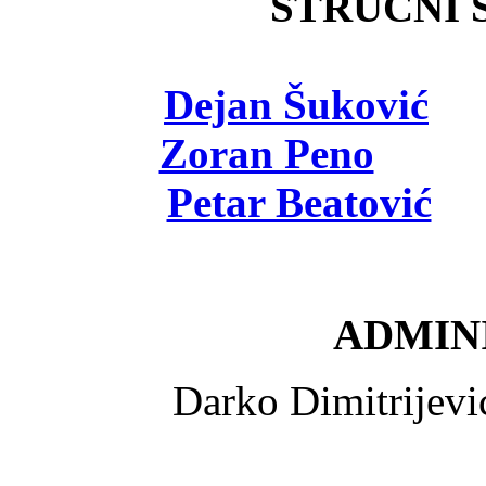
STRUČNI Š
Dejan Šuković
- 
Zoran Peno
- viš
Petar Beatović
- 
ADMINI
Darko Dimitrijev