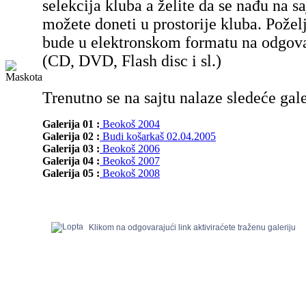
selekcija kluba a želite da se nađu na sa
možete doneti u prostorije kluba. Poželj
bude u elektronskom formatu na odgov
(CD, DVD, Flash disc i sl.)
Trenutno se na sajtu nalaze sledeće gale
Galerija 01 :
Beokoš 2004
Galerija 02 :
Budi košarkaš 02.04.2005
Galerija 03 :
Beokoš 2006
Galerija 04 :
Beokoš 2007
Galerija 05 :
Beokoš 2008
Klikom na odgovarajući link aktiviraćete traženu galeriju