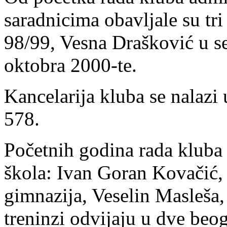
saradnicima obavljale su tri
98/99, Vesna Drašković u s
oktobra 2000-te.
Kancelarija kluba se nalazi
578.
Početnih godina rada kluba 
škola: Ivan Goran Kovačić,
gimnazija, Veselin Masleša,
treninzi odvijaju u dve beog