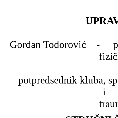
UPRAV
Gordan Todorović - pred
fizi
Dr. Mlad
potpredsednik kluba, spe
trau