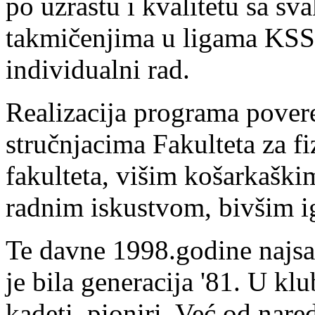
po uzrastu i kvalitetu sa s
takmičenjima u ligama KSS,
individualni rad.
Realizacija programa pover
stručnjacima Fakulteta za f
fakulteta, višim košarkaški
radnim iskustvom, bivšim i
Te davne 1998.godine najsat
je bila generacija '81. U klub
kadeti, pioniri. Već od nar