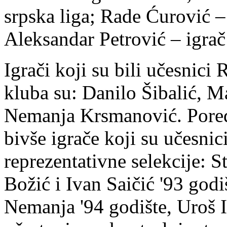
srpska liga; Rade Ćurović – 
Aleksandar Petrović – igra
Igrači koji su bili učesnici 
kluba su: Danilo Šibalić, 
Nemanja Krsmanović. Pored
bivše igrače koji su učesnic
reprezentativne selekcije: 
Božić i Ivan Saičić '93 god
Nemanja '94 godište, Uroš Il