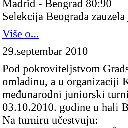
Madrid - Beograd 80:90
Selekcija Beograda zauzela j
Više o...
29.septembar 2010
Pod pokroviteljstvom Gradsk
omladinu, a u organizaciji 
međunarodni juniorski turn
03.10.2010. godine u hali B
Na turniru učestvuju: