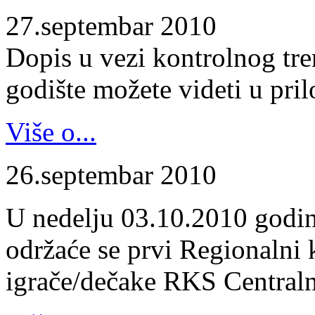
27.septembar 2010
Dopis u vezi kontrolnog tr
godište možete videti u pril
Više o...
26.septembar 2010
U nedelju 03.10.2010 godin
održaće se prvi Regionalni 
igrače/dečake RKS Centraln