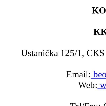
KO
KK
Ustanička 125/1, C
Email:
beo
Web:
w