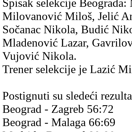
Spisak selekcije Beograda:
Milovanović Miloš, Jelić An
Sočanac Nikola, Budić Nik
Mladenović Lazar, Gavrilov
Vujović Nikola.
Trener selekcije je Lazić Mi
Postignuti su sledeći rezulta
Beograd - Zagreb 56:72
Beograd - Malaga 66:69