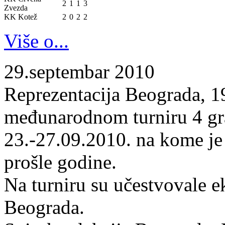
2
1
1
3
Zvezda
KK Kotež
2
0
2
2
Više o...
29.septembar 2010
Reprezentacija Beograda, 19
međunarodnom turniru 4 gr
23.-27.09.2010. na kome je
prošle godine.
Na turniru su učestvovale 
Beograda.