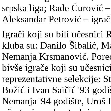
srpska liga; Rade Ćurović – 
Aleksandar Petrović – igra
Igrači koji su bili učesnici 
kluba su: Danilo Šibalić, 
Nemanja Krsmanović. Pored
bivše igrače koji su učesnic
reprezentativne selekcije: 
Božić i Ivan Saičić '93 god
Nemanja '94 godište, Uroš Il