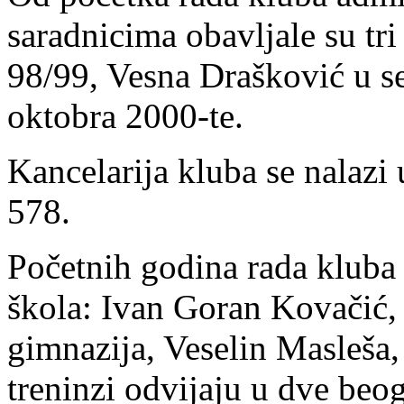
saradnicima obavljale su tri
98/99, Vesna Drašković u s
oktobra 2000-te.
Kancelarija kluba se nalazi
578.
Početnih godina rada kluba 
škola: Ivan Goran Kovačić,
gimnazija, Veselin Masleša,
treninzi odvijaju u dve beog