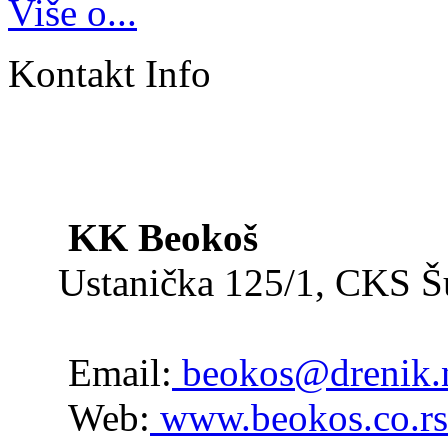
Više o...
Kontakt Info
KK Beokoš
Ustanička 125/1, CKS 
Email:
beokos@drenik.
Web:
www.beokos.co.rs