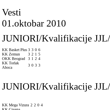
Vesti
01.oktobar 2010
JUNIORI/Kvalifikacije JJL/
KK Basket Plus
3
3
0
6
KK Zemun
3
2
1
5
OKK Beograd
3
1
2
4
KK Torlak
3
0
3
3
Aboca
JUNIORI/Kvalifikacije JJL/
KK Mega Vizura
2
2
0
4
KK Crvena