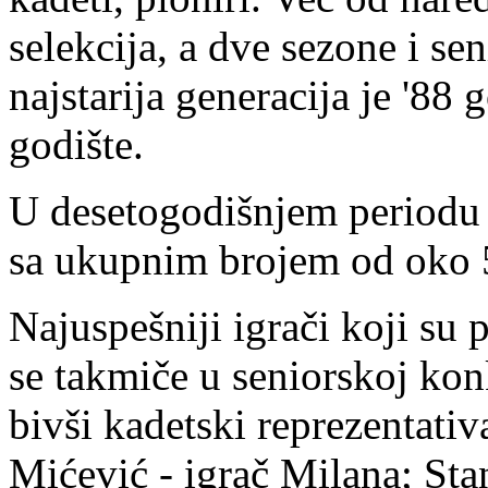
selekcija, a dve sezone i se
najstarija generacija je '88
godište.
U desetogodišnjem periodu k
sa ukupnim brojem od oko 5
Najuspešniji igrači koji su 
se takmiče u seniorskoj konk
bivši kadetski reprezentati
Mićević - igrač Milana; Sta