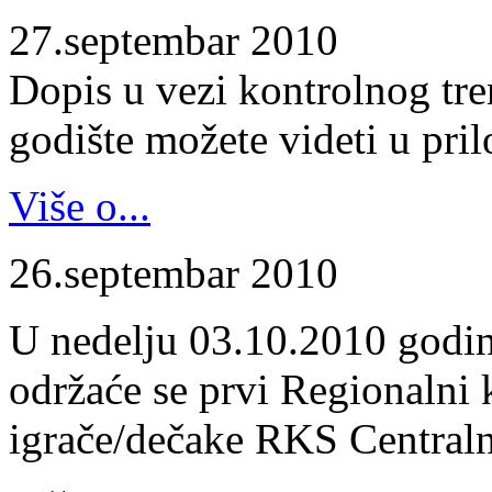
27.septembar 2010
Dopis u vezi kontrolnog tr
godište možete videti u pril
Više o...
26.septembar 2010
U nedelju 03.10.2010 godin
održaće se prvi Regionalni 
igrače/dečake RKS Centraln