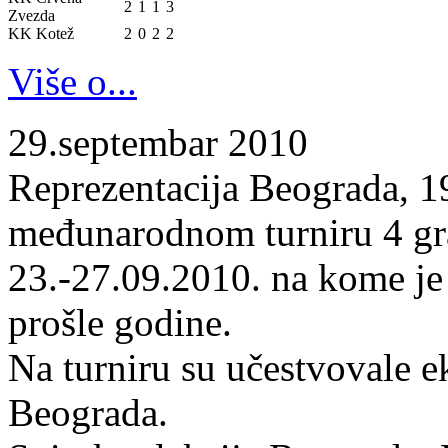
2
1
1
3
Zvezda
KK Kotež
2
0
2
2
Više o...
29.septembar 2010
Reprezentacija Beograda, 19
međunarodnom turniru 4 gr
23.-27.09.2010. na kome je
prošle godine.
Na turniru su učestvovale 
Beograda.