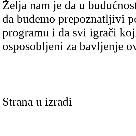
Želja nam je da u budućnost
da budemo prepoznatljivi po 
programu i da svi igrači ko
osposobljeni za bavljenje 
Strana u izradi