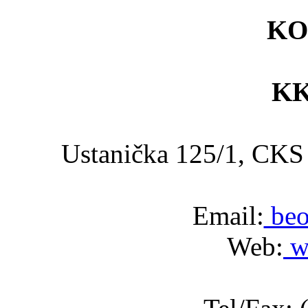
KO
KK
Ustanička 125/1, C
Email:
beo
Web:
w