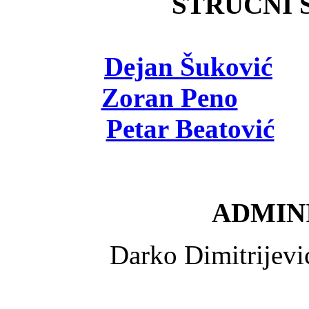
STRUČNI Š
Dejan Šuković
- 
Zoran Peno
- viš
Petar Beatović
- 
ADMINI
Darko Dimitrijev