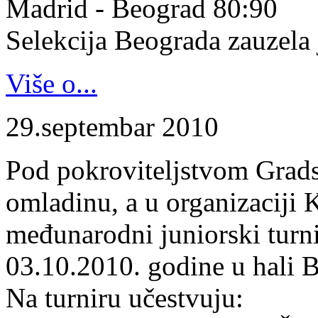
Madrid - Beograd 80:90
Selekcija Beograda zauzela j
Više o...
29.septembar 2010
Pod pokroviteljstvom Gradsk
omladinu, a u organizaciji 
međunarodni juniorski turn
03.10.2010. godine u hali B
Na turniru učestvuju: