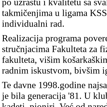
po uzrastu i kvalitetu sa s
takmičenjima u ligama KSS,
individualni rad.
Realizacija programa pover
stručnjacima Fakulteta za f
fakulteta, višim košarkaški
radnim iskustvom, bivšim i
Te davne 1998.godine najsat
je bila generacija '81. U klub
kadeti, pioniri. Već od nar