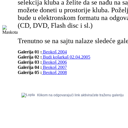
selekcija kluba a želite da se nađu na sa
možete doneti u prostorije kluba. Poželj
bude u elektronskom formatu na odgov
(CD, DVD, Flash disc i sl.)
Trenutno se na sajtu nalaze sledeće gale
Galerija 01 :
Beokoš 2004
Galerija 02 :
Budi košarkaš 02.04.2005
Galerija 03 :
Beokoš 2006
Galerija 04 :
Beokoš 2007
Galerija 05 :
Beokoš 2008
Klikom na odgovarajući link aktiviraćete traženu galeriju