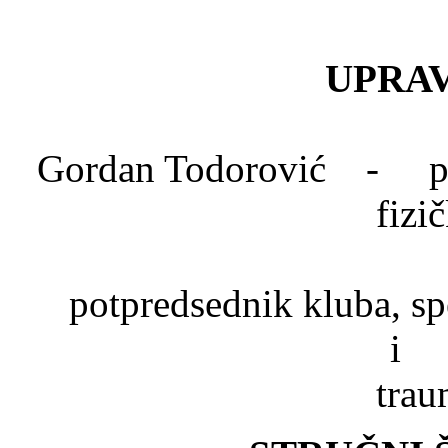
UPRAV
Gordan Todorović - pred
fizi
Dr. Mlad
potpredsednik kluba, spe
trau