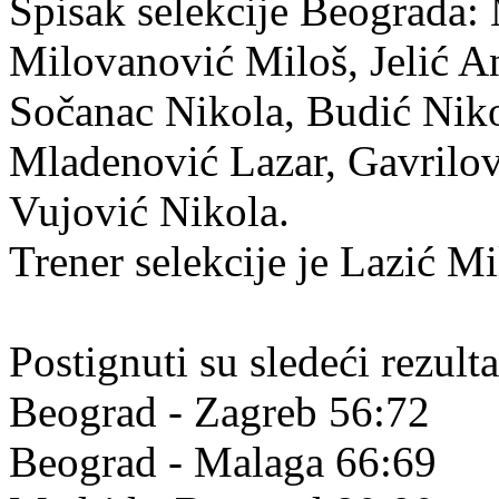
Spisak selekcije Beograda:
Milovanović Miloš, Jelić An
Sočanac Nikola, Budić Nik
Mladenović Lazar, Gavrilov
Vujović Nikola.
Trener selekcije je Lazić Mi
Postignuti su sledeći rezulta
Beograd - Zagreb 56:72
Beograd - Malaga 66:69