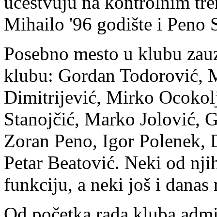
učestvuju na kontrolnim tre
Mihailo '96 godište i Peno S
Posebno mesto u klubu zauzi
klubu: Gordan Todorović, 
Dimitrijević, Mirko Ocokol
Stanojčić, Marko Jolović, 
Zoran Peno, Igor Polenek, 
Petar Beatović. Neki od njih
funkciju, a neki još i danas
Od početka rada kluba admin