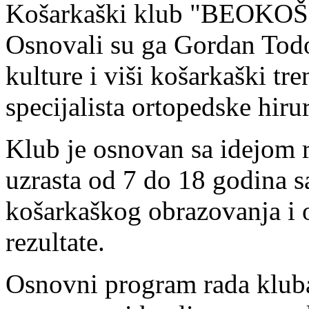
Košarkaški klub "BEOKOŠ" 
Osnovali su ga Gordan Todor
kulture i viši košarkaški tr
specijalista ortopedske hiru
Klub je osnovan sa idejom 
uzrasta od 7 do 18 godina s
košarkaškog obrazovanja i 
rezultate.
Osnovni program rada kluba 