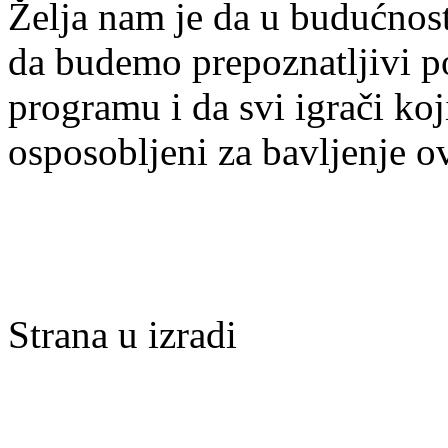
Želja nam je da u budućnost
da budemo prepoznatljivi po 
programu i da svi igrači ko
osposobljeni za bavljenje 
Strana u izradi