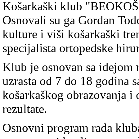
Košarkaški klub "BEOKOŠ" 
Osnovali su ga Gordan Todor
kulture i viši košarkaški tr
specijalista ortopedske hiru
Klub je osnovan sa idejom 
uzrasta od 7 do 18 godina s
košarkaškog obrazovanja i 
rezultate.
Osnovni program rada kluba 