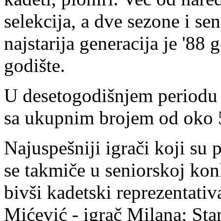
selekcija, a dve sezone i se
najstarija generacija je '88
godište.
U desetogodišnjem periodu k
sa ukupnim brojem od oko 5
Najuspešniji igrači koji su 
se takmiče u seniorskoj konk
bivši kadetski reprezentati
Mićević - igrač Milana; Sta