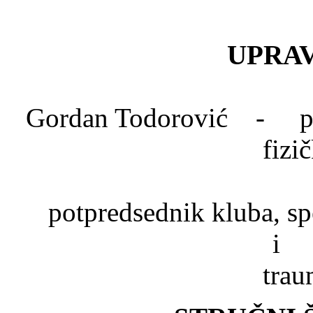
UPRAV
Gordan Todorović - pred
fizi
Dr. Mlad
potpredsednik kluba, spe
trau