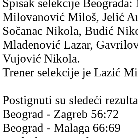
Spisak selekcije Beograda:
Milovanović Miloš, Jelić An
Sočanac Nikola, Budić Nik
Mladenović Lazar, Gavrilov
Vujović Nikola.
Trener selekcije je Lazić Mi
Postignuti su sledeći rezulta
Beograd - Zagreb 56:72
Beograd - Malaga 66:69