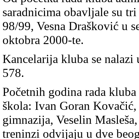
saradnicima obavljale su tri
98/99, Vesna Drašković u s
oktobra 2000-te.
Kancelarija kluba se nalazi
578.
Početnih godina rada kluba 
škola: Ivan Goran Kovačić,
gimnazija, Veselin Masleša,
treninzi odvijaju u dve beog