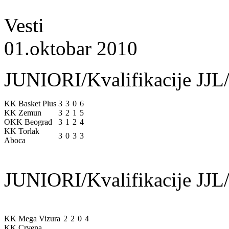
Vesti
01.oktobar 2010
JUNIORI/Kvalifikacije JJL/
KK Basket Plus
3
3
0
6
KK Zemun
3
2
1
5
OKK Beograd
3
1
2
4
KK Torlak
3
0
3
3
Aboca
JUNIORI/Kvalifikacije JJL/
KK Mega Vizura
2
2
0
4
KK Crvena