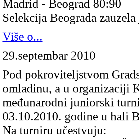
Madrid - Beograd 80:90
Selekcija Beograda zauzela j
Više o...
29.septembar 2010
Pod pokroviteljstvom Gradsk
omladinu, a u organizaciji 
međunarodni juniorski turn
03.10.2010. godine u hali B
Na turniru učestvuju: