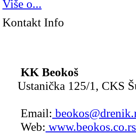
Više o...
Kontakt Info
KK Beokoš
Ustanička 125/1, CKS 
Email:
beokos@drenik.
Web:
www.beokos.co.rs