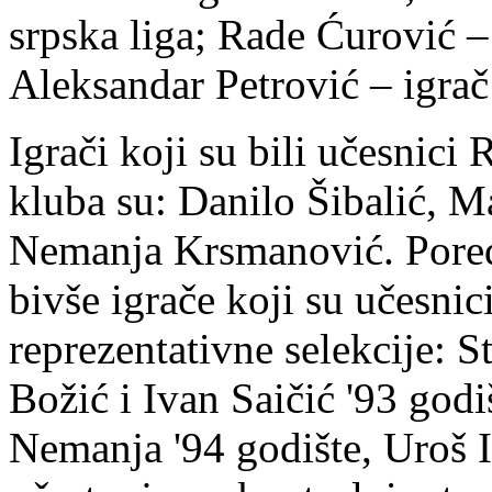
srpska liga; Rade Ćurović – 
Aleksandar Petrović – igra
Igrači koji su bili učesnici 
kluba su: Danilo Šibalić, 
Nemanja Krsmanović. Pored
bivše igrače koji su učesnic
reprezentativne selekcije: 
Božić i Ivan Saičić '93 god
Nemanja '94 godište, Uroš Il