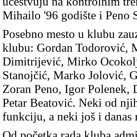
učestvuju na kontrolnim tre
Mihailo '96 godište i Peno S
Posebno mesto u klubu zauzi
klubu: Gordan Todorović, 
Dimitrijević, Mirko Ocokol
Stanojčić, Marko Jolović, 
Zoran Peno, Igor Polenek, 
Petar Beatović. Neki od njih
funkciju, a neki još i danas
Od početka rada kluba admin