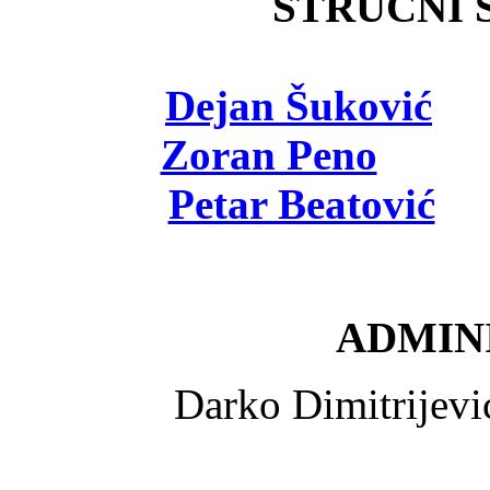
STRUČNI Š
Dejan Šuković
- 
Zoran Peno
- viš
Petar Beatović
- 
ADMINI
Darko Dimitrijev