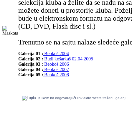
selekcija kluba a želite da se nađu na sa
možete doneti u prostorije kluba. Poželj
bude u elektronskom formatu na odgov
(CD, DVD, Flash disc i sl.)
Trenutno se na sajtu nalaze sledeće gale
Galerija 01 :
Beokoš 2004
Galerija 02 :
Budi košarkaš 02.04.2005
Galerija 03 :
Beokoš 2006
Galerija 04 :
Beokoš 2007
Galerija 05 :
Beokoš 2008
Klikom na odgovarajući link aktiviraćete traženu galeriju