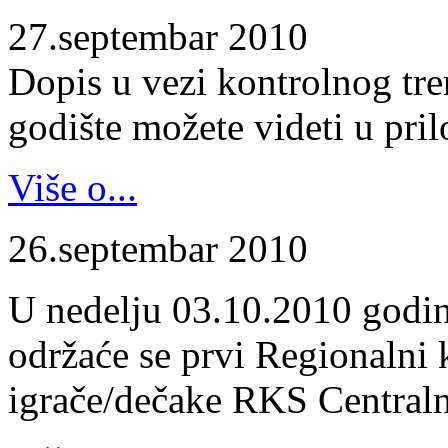
27.septembar 2010
Dopis u vezi kontrolnog tr
godište možete videti u pril
Više o...
26.septembar 2010
U nedelju 03.10.2010 godin
održaće se prvi Regionalni 
igrače/dečake RKS Centraln