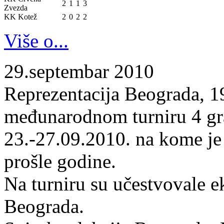
2
1
1
3
Zvezda
KK Kotež
2
0
2
2
Više o...
29.septembar 2010
Reprezentacija Beograda, 19
međunarodnom turniru 4 gr
23.-27.09.2010. na kome je
prošle godine.
Na turniru su učestvovale 
Beograda.