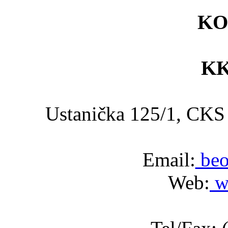
KO
KK
Ustanička 125/1, C
Email:
beo
Web:
w