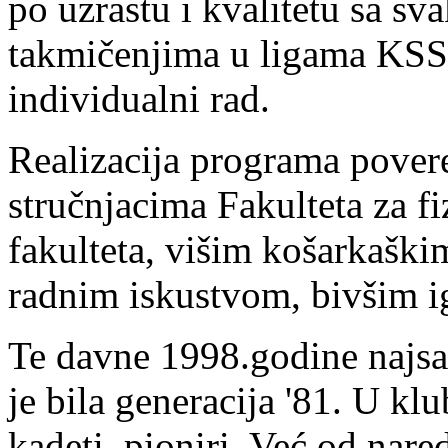
po uzrastu i kvalitetu sa s
takmičenjima u ligama KSS,
individualni rad.
Realizacija programa pover
stručnjacima Fakulteta za f
fakulteta, višim košarkaški
radnim iskustvom, bivšim i
Te davne 1998.godine najsat
je bila generacija '81. U klub
kadeti, pioniri. Već od nar