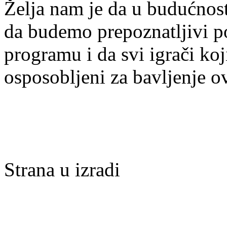
Želja nam je da u budućnost
da budemo prepoznatljivi po 
programu i da svi igrači ko
osposobljeni za bavljenje 
Strana u izradi