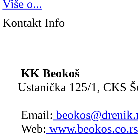
Više o...
Kontakt Info
KK Beokoš
Ustanička 125/1, CKS 
Email:
beokos@drenik.
Web:
www.beokos.co.rs