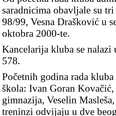
saradnicima obavljale su tri
98/99, Vesna Drašković u s
oktobra 2000-te.
Kancelarija kluba se nalazi
578.
Početnih godina rada kluba 
škola: Ivan Goran Kovačić,
gimnazija, Veselin Masleša,
treninzi odvijaju u dve beog