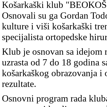
Košarkaški klub "BEOKOŠ" 
Osnovali su ga Gordan Todor
kulture i viši košarkaški tr
specijalista ortopedske hiru
Klub je osnovan sa idejom 
uzrasta od 7 do 18 godina s
košarkaškog obrazovanja i 
rezultate.
Osnovni program rada kluba 