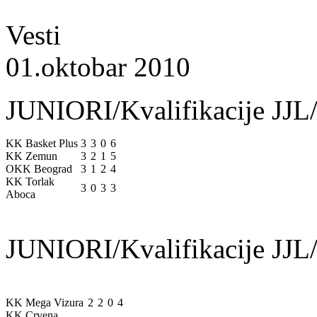
Vesti
01.oktobar 2010
JUNIORI/Kvalifikacije JJL/
KK Basket Plus
3
3
0
6
KK Zemun
3
2
1
5
OKK Beograd
3
1
2
4
KK Torlak
3
0
3
3
Aboca
JUNIORI/Kvalifikacije JJL/
KK Mega Vizura
2
2
0
4
KK Crvena