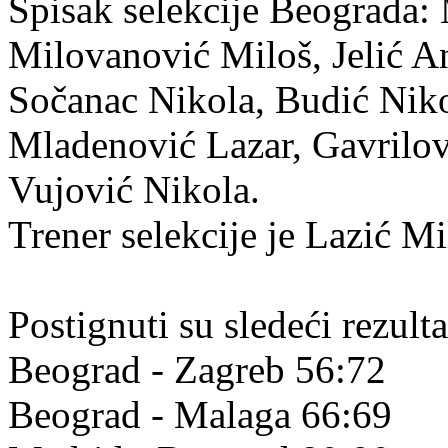
Spisak selekcije Beograda:
Milovanović Miloš, Jelić An
Sočanac Nikola, Budić Nik
Mladenović Lazar, Gavrilov
Vujović Nikola.
Trener selekcije je Lazić Mi
Postignuti su sledeći rezulta
Beograd - Zagreb 56:72
Beograd - Malaga 66:69