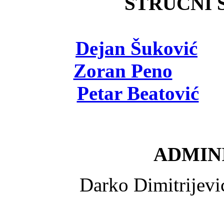
STRUČNI Š
Dejan Šuković
- 
Zoran Peno
- viš
Petar Beatović
- 
ADMINI
Darko Dimitrijev