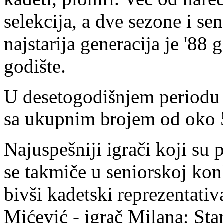
selekcija, a dve sezone i se
najstarija generacija je '88
godište.
U desetogodišnjem periodu k
sa ukupnim brojem od oko 5
Najuspešniji igrači koji su 
se takmiče u seniorskoj konk
bivši kadetski reprezentati
Mićević - igrač Milana; Sta