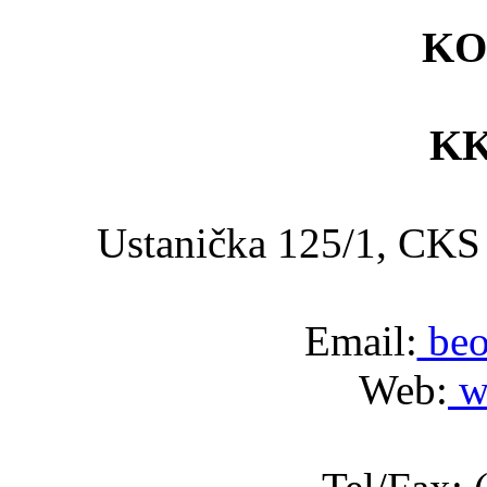
KO
KK
Ustanička 125/1, C
Email:
beo
Web:
w