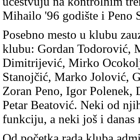
učestvuju na kontrolnim tre
Mihailo '96 godište i Peno S
Posebno mesto u klubu zauzi
klubu: Gordan Todorović, 
Dimitrijević, Mirko Ocokol
Stanojčić, Marko Jolović, 
Zoran Peno, Igor Polenek, 
Petar Beatović. Neki od njih
funkciju, a neki još i danas
Od početka rada kluba admin