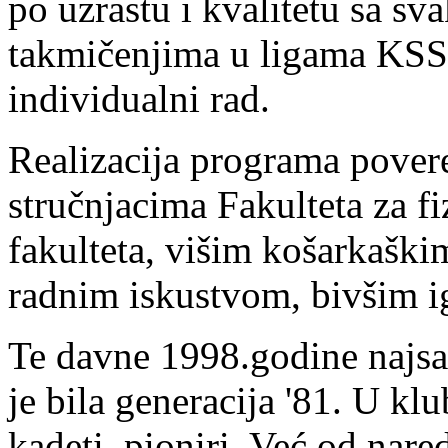
po uzrastu i kvalitetu sa s
takmičenjima u ligama KSS,
individualni rad.
Realizacija programa pover
stručnjacima Fakulteta za f
fakulteta, višim košarkaški
radnim iskustvom, bivšim i
Te davne 1998.godine najsat
je bila generacija '81. U klub
kadeti, pioniri. Već od nar