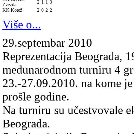
2
1
1
3
Zvezda
KK Kotež
2
0
2
2
Više o...
29.septembar 2010
Reprezentacija Beograda, 19
međunarodnom turniru 4 gr
23.-27.09.2010. na kome je
prošle godine.
Na turniru su učestvovale 
Beograda.