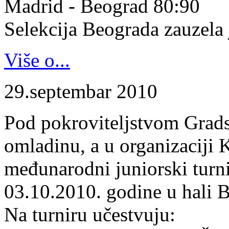
Madrid - Beograd 80:90
Selekcija Beograda zauzela j
Više o...
29.septembar 2010
Pod pokroviteljstvom Gradsk
omladinu, a u organizaciji 
međunarodni juniorski turn
03.10.2010. godine u hali B
Na turniru učestvuju: