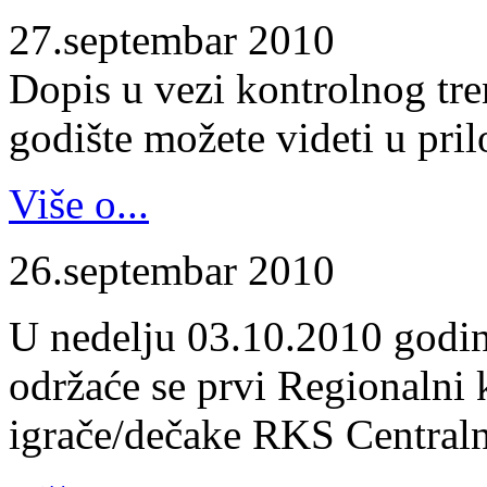
27.septembar 2010
Dopis u vezi kontrolnog tr
godište možete videti u pril
Više o...
26.septembar 2010
U nedelju 03.10.2010 godin
održaće se prvi Regionalni 
igrače/dečake RKS Centraln