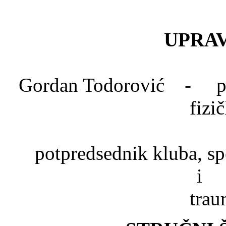
UPRAV
Gordan Todorović - pred
fizi
Dr. Mlad
potpredsednik kluba, spe
trau