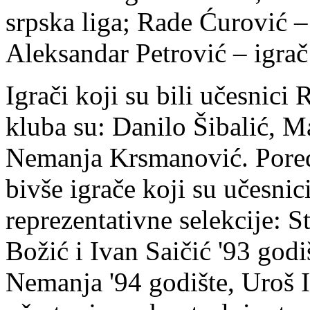
srpska liga; Rade Ćurović – 
Aleksandar Petrović – igra
Igrači koji su bili učesnici 
kluba su: Danilo Šibalić, 
Nemanja Krsmanović. Pored
bivše igrače koji su učesnic
reprezentativne selekcije: 
Božić i Ivan Saičić '93 god
Nemanja '94 godište, Uroš Il