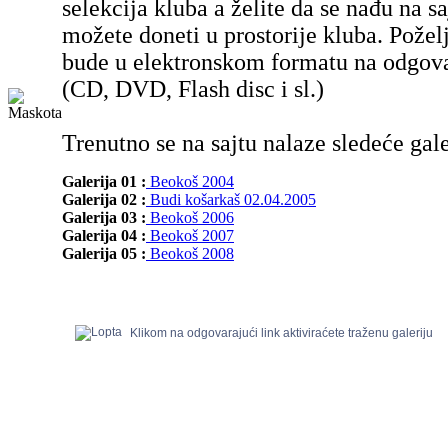
selekcija kluba a želite da se nađu na sa
možete doneti u prostorije kluba. Poželj
bude u elektronskom formatu na odgov
(CD, DVD, Flash disc i sl.)
Trenutno se na sajtu nalaze sledeće gale
Galerija 01 :
Beokoš 2004
Galerija 02 :
Budi košarkaš 02.04.2005
Galerija 03 :
Beokoš 2006
Galerija 04 :
Beokoš 2007
Galerija 05 :
Beokoš 2008
Klikom na odgovarajući link aktiviraćete traženu galeriju