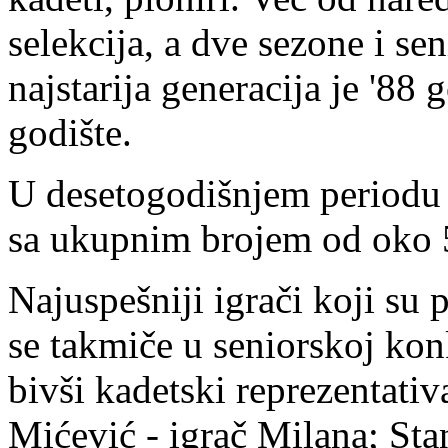
selekcija, a dve sezone i se
najstarija generacija je '88
godište.
U desetogodišnjem periodu k
sa ukupnim brojem od oko 5
Najuspešniji igrači koji su 
se takmiče u seniorskoj konk
bivši kadetski reprezentati
Mićević - igrač Milana; Sta