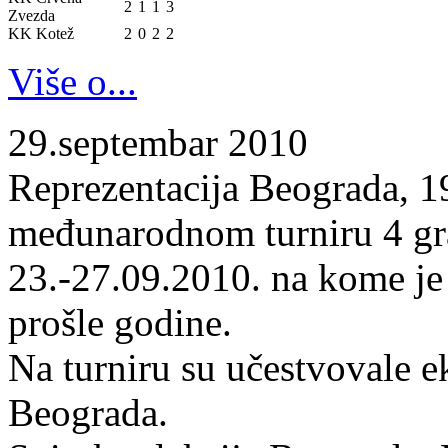
2
1
1
3
Zvezda
KK Kotež
2
0
2
2
Više o...
29.septembar 2010
Reprezentacija Beograda, 19
međunarodnom turniru 4 gr
23.-27.09.2010. na kome je
prošle godine.
Na turniru su učestvovale 
Beograda.