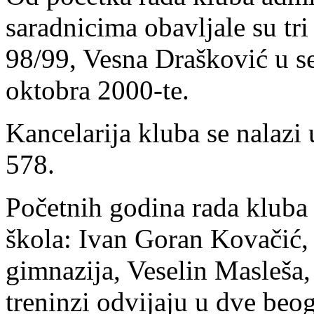
saradnicima obavljale su tri
98/99, Vesna Drašković u s
oktobra 2000-te.
Kancelarija kluba se nalazi
578.
Početnih godina rada kluba 
škola: Ivan Goran Kovačić,
gimnazija, Veselin Masleša,
treninzi odvijaju u dve beog