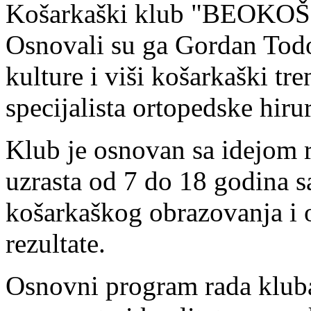
Košarkaški klub "BEOKOŠ" 
Osnovali su ga Gordan Todor
kulture i viši košarkaški tr
specijalista ortopedske hiru
Klub je osnovan sa idejom 
uzrasta od 7 do 18 godina s
košarkaškog obrazovanja i 
rezultate.
Osnovni program rada kluba 