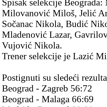
Spisak selekcije Beograda:
Milovanović Miloš, Jelić An
Sočanac Nikola, Budić Nik
Mladenović Lazar, Gavrilov
Vujović Nikola.
Trener selekcije je Lazić Mi
Postignuti su sledeći rezulta
Beograd - Zagreb 56:72
Beograd - Malaga 66:69