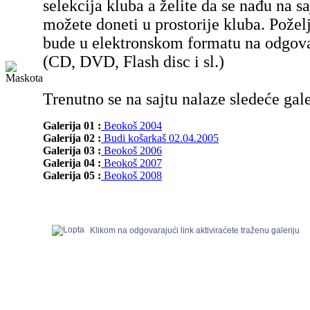
selekcija kluba a želite da se nađu na sa
možete doneti u prostorije kluba. Poželj
bude u elektronskom formatu na odgov
(CD, DVD, Flash disc i sl.)
Trenutno se na sajtu nalaze sledeće gale
Galerija 01 :
Beokoš 2004
Galerija 02 :
Budi košarkaš 02.04.2005
Galerija 03 :
Beokoš 2006
Galerija 04 :
Beokoš 2007
Galerija 05 :
Beokoš 2008
Klikom na odgovarajući link aktiviraćete traženu galeriju