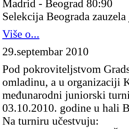
Madrid - Beograd 80:90
Selekcija Beograda zauzela j
Više o...
29.septembar 2010
Pod pokroviteljstvom Gradsk
omladinu, a u organizaciji 
međunarodni juniorski turn
03.10.2010. godine u hali B
Na turniru učestvuju: