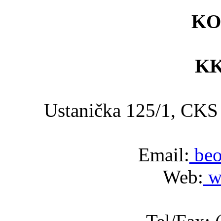
KO
KK
Ustanička 125/1, C
Email:
beo
Web:
w