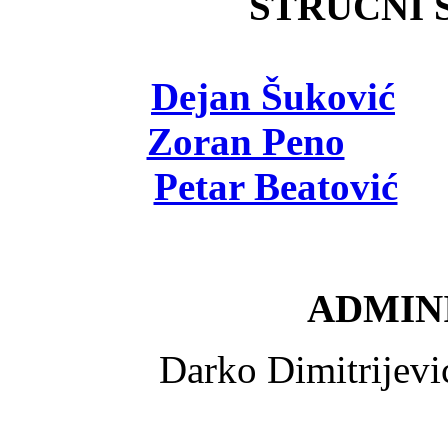
STRUČNI Š
Dejan Šuković
- 
Zoran Peno
- viš
Petar Beatović
- 
ADMINI
Darko Dimitrijev