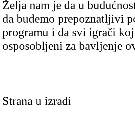
Želja nam je da u budućnost
da budemo prepoznatljivi po 
programu i da svi igrači ko
osposobljeni za bavljenje 
Strana u izradi