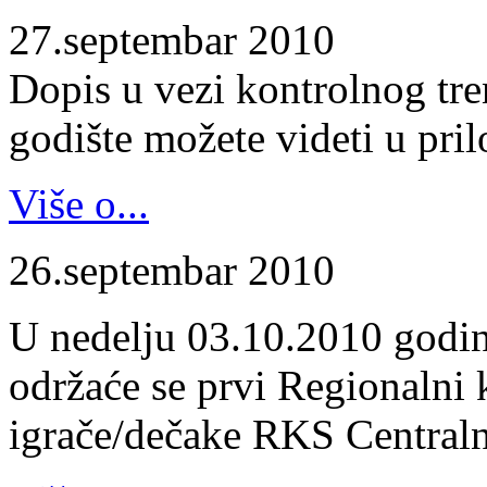
27.septembar 2010
Dopis u vezi kontrolnog tr
godište možete videti u pril
Više o...
26.septembar 2010
U nedelju 03.10.2010 godin
održaće se prvi Regionalni 
igrače/dečake RKS Centraln