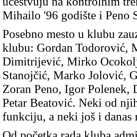
učestvuju na kontrolnim tre
Mihailo '96 godište i Peno S
Posebno mesto u klubu zauzi
klubu: Gordan Todorović, 
Dimitrijević, Mirko Ocokol
Stanojčić, Marko Jolović, 
Zoran Peno, Igor Polenek, 
Petar Beatović. Neki od njih
funkciju, a neki još i danas
Od početka rada kluba admin