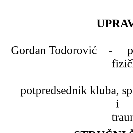
UPRAV
Gordan Todorović - pred
fizi
Dr. Mlad
potpredsednik kluba, spe
trau