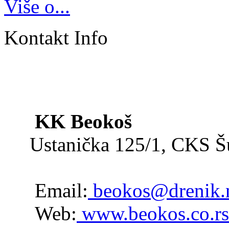
Više o...
Kontakt Info
KK Beokoš
Ustanička 125/1, CKS 
Email:
beokos@drenik.
Web:
www.beokos.co.rs