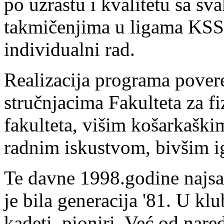
po uzrastu i kvalitetu sa s
takmičenjima u ligama KSS,
individualni rad.
Realizacija programa pover
stručnjacima Fakulteta za f
fakulteta, višim košarkaški
radnim iskustvom, bivšim i
Te davne 1998.godine najsat
je bila generacija '81. U klub
kadeti, pioniri. Već od nar