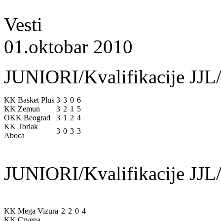
Vesti
01.oktobar 2010
JUNIORI/Kvalifikacije JJL/
KK Basket Plus
3
3
0
6
KK Zemun
3
2
1
5
OKK Beograd
3
1
2
4
KK Torlak
3
0
3
3
Aboca
JUNIORI/Kvalifikacije JJL/
KK Mega Vizura
2
2
0
4
KK Crvena