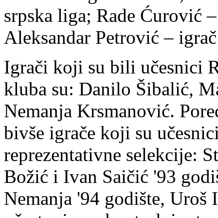
srpska liga; Rade Ćurović – 
Aleksandar Petrović – igra
Igrači koji su bili učesnici 
kluba su: Danilo Šibalić, 
Nemanja Krsmanović. Pored
bivše igrače koji su učesnic
reprezentativne selekcije: 
Božić i Ivan Saičić '93 god
Nemanja '94 godište, Uroš Il