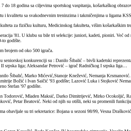
 7 do 18 godina sa ciljevima sportskog vaspitanja, košarkaškog obrazov
u i kvalitetu sa svakodnevnim treninzima i takmičenjima u ligama KSS, 
ulteta za fizičku kulturu, Medicinskog fakulteta, višim košarkaškim tr
acija '81. U klubu su bile tri selekcije: juniori, kadeti, pioniri. Već od
-to godište.
im brojem od oko 500 igrača.
e u seniorskoj konkurenciji su : Danilo Šibalić – bivši kadetski repreze
 II srpska liga; Aleksandar Petrović – igrač Radničkog I srpska liga…
: Danilo Šibalić, Marko Mićević,Stanoje Knežević, Nemanja Krsmanović. 
itrije Božić i Ivan Saičić '93 godište; Lazović Luka i Stojković Nemanj
eno Stefan '97 godište.
dan Todorović, Mladen Maksić, Darko Dimitrijević, Mirko Ocokoljić, R
ć, Petar Beatović. Neki od njih su otišli, neki su promenili funkciju, 
ma obavljale su tri sekretarice: Bojana u sezoni 98/99, Vesna Draškovi