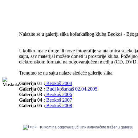
Nalazite se u galeriji slika košarkaškog kluba Beokoš - Beog
Ukoliko imate druge ili nove fotografije sa utakmica selekcija
sajtu, sav materijal možete doneti u prostorije kluba. Poželjno
elektronskom formatu na odgovarajućem mediju (CD, DVD, Fl
Trenutno se na sajtu nalaze sledeće galerije slika:
Galerija 01 :
Beokoš 2004
Galerija 02 :
Budi košarkaš 02.04.2005
Galerija 03 :
Beokoš 2006
Galerija 04 :
Beokoš 2007
Galerija 05 :
Beokoš 2008
Klikom na odgovarajući link aktiviraćete traženu galeriju