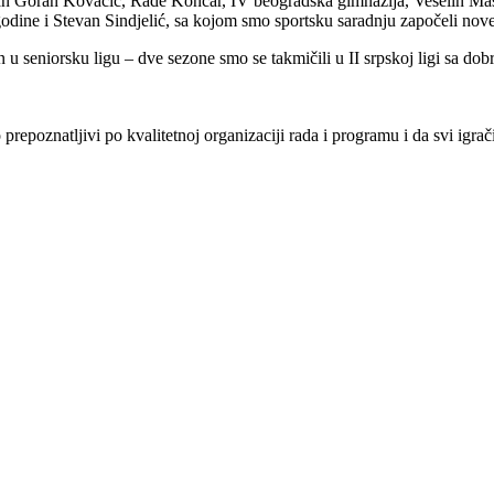
van Goran Kovačić, Rade Končar, IV beogradska gimnazija, Veselin Masl
 godine i Stevan Sindjelić, sa kojom smo sportsku saradnju započeli n
 u seniorsku ligu – dve sezone smo se takmičili u II srpskoj ligi sa dob
repoznatljivi po kvalitetnoj organizaciji rada i programu i da svi igra