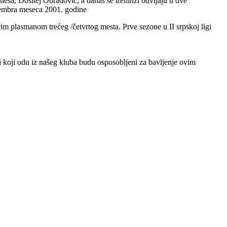
eša, Dositej Obradović, a danas se treninzi odvijaju u dve
ovembra meseca 2001. godine
rim plasmanom trećeg /četvrtog mesta. Prve sezone u II srpskoj ligi
či koji odu iz našeg kluba budu osposobljeni za bavljenje ovim