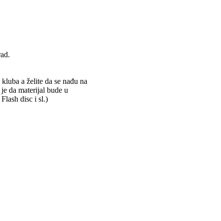
rad.
 kluba a želite da se nađu na
 je da materijal bude u
ash disc i sl.)