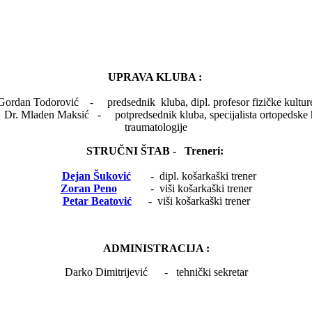
UPRAVA KLUBA :
Gordan Todorović - predsednik kluba, dipl. profesor fizičke kultur
sić - potpredsednik kluba, specijalista ortoped
traumatologije
STRUČNI ŠTAB - Treneri:
Dejan Šuković
- dipl. košarkaški trener
Zoran Peno
- viši košarkaški trener
Petar Beatović
- viši košarkaški trener
ADMINISTRACIJA :
Darko Dimitrijević - tehnički sekretar