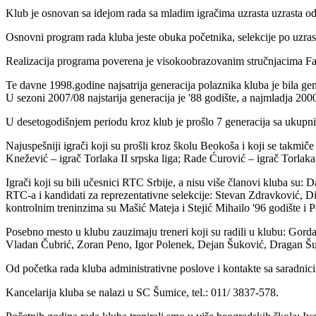
Klub je osnovan sa idejom rada sa mladim igračima uzrasta uzrasta od
Osnovni program rada kluba jeste obuka početnika, selekcije po uzrast
Realizacija programa poverena je visokoobrazovanim stručnjacima Fak
Te davne 1998.godine najsatrija generacija polaznika kluba je bila gener
U sezoni 2007/08 najstarija generacija je '88 godište, a najmladja 2000
U desetogodišnjem periodu kroz klub je prošlo 7 generacija sa ukupn
Najuspešniji igrači koji su prošli kroz školu Beokoša i koji se takmič
Knežević – igrač Torlaka II srpska liga; Rade Ćurović – igrač Torlaka
Igrači koji su bili učesnici RTC Srbije, a nisu više članovi kluba su
RTC-a i kandidati za reprezentativne selekcije: Stevan Zdravković, Dim
kontrolnim treninzima su Mašić Mateja i Stejić Mihailo '96 godište i P
Posebno mesto u klubu zauzimaju treneri koji su radili u klubu: Gor
Vladan Čubrić, Zoran Peno, Igor Polenek, Dejan Šuković, Dragan Šukovi
Od početka rada kluba administrativne poslove i kontakte sa saradnici
Kancelarija kluba se nalazi u SC Šumice, tel.: 011/ 3837-578.