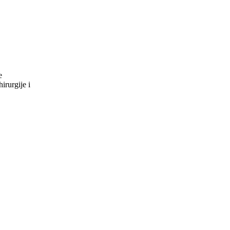
e
ske hirurgije i