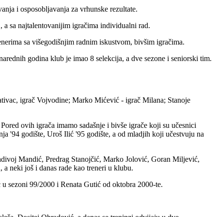
anja i osposobljavanja za vrhunske rezultate.
a sa najtalentovanijim igračima individualni rad.
enerima sa višegodišnjim radnim iskustvom, bivšim igračima.
 narednih godina klub je imao 8 selekcija, a dve sezone i seniorski tim.
ntativac, igrač Vojvodine; Marko Mićević - igrač Milana; Stanoje
Pored ovih igrača imamo sadašnje i bivše igrače koji su učesnici
a '94 godište, Uroš Ilić '95 godište, a od mladjih koji učestvuju na
adivoj Mandić, Predrag Stanojčić, Marko Jolović, Goran Miljević,
a neki još i danas rade kao treneri u klubu.
ć u sezoni 99/2000 i Renata Gutić od oktobra 2000-te.