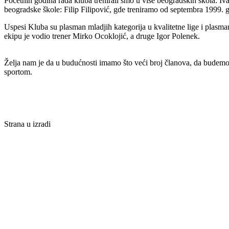
Početnih godina rada kluba trenirali smo u više beogradskih škola: I
beogradske škole: Filip Filipović, gde treniramo od septembra 1999.
Uspesi Kluba su plasman mladjih kategorija u kvalitetne lige i plasman
ekipu je vodio trener Mirko Ocoklojić, a druge Igor Polenek.
Želja nam je da u budućnosti imamo što veći broj članova, da budemo p
sportom.
Strana u izradi