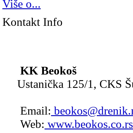
Više o...
Kontakt Info
KK Beokoš
Ustanička 125/1, CKS 
Email:
beokos@drenik.
Web:
www.beokos.co.rs