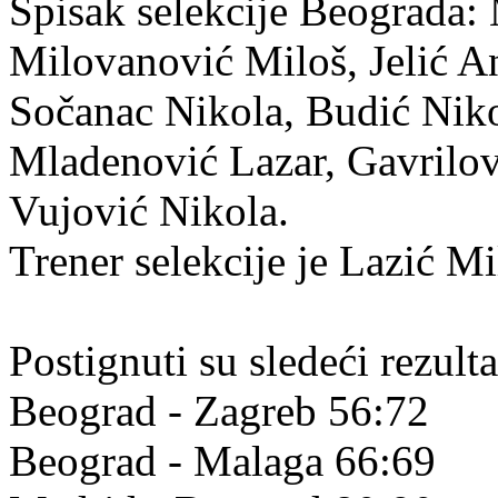
Spisak selekcije Beograda:
Milovanović Miloš, Jelić An
Sočanac Nikola, Budić Nik
Mladenović Lazar, Gavrilov
Vujović Nikola.
Trener selekcije je Lazić Mi
Postignuti su sledeći rezulta
Beograd - Zagreb 56:72
Beograd - Malaga 66:69