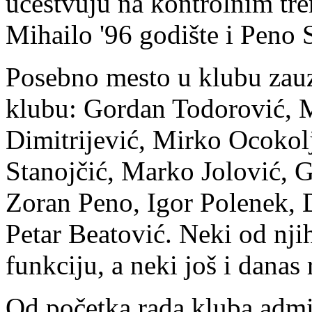
učestvuju na kontrolnim tre
Mihailo '96 godište i Peno S
Posebno mesto u klubu zauzi
klubu: Gordan Todorović, 
Dimitrijević, Mirko Ocokol
Stanojčić, Marko Jolović, 
Zoran Peno, Igor Polenek, 
Petar Beatović. Neki od njih
funkciju, a neki još i danas
Od početka rada kluba admin