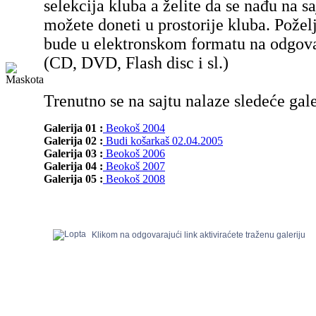
selekcija kluba a želite da se nađu na sa
možete doneti u prostorije kluba. Poželj
bude u elektronskom formatu na odgov
(CD, DVD, Flash disc i sl.)
Trenutno se na sajtu nalaze sledeće gale
Galerija 01 :
Beokoš 2004
Galerija 02 :
Budi košarkaš 02.04.2005
Galerija 03 :
Beokoš 2006
Galerija 04 :
Beokoš 2007
Galerija 05 :
Beokoš 2008
Klikom na odgovarajući link aktiviraćete traženu galeriju