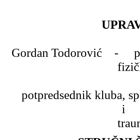
UPRAV
Gordan Todorović - pred
fizi
Dr. Mlad
potpredsednik kluba, spe
trau