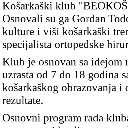
Košarkaški klub "BEOKOŠ" 
Osnovali su ga Gordan Todor
kulture i viši košarkaški tr
specijalista ortopedske hiru
Klub je osnovan sa idejom 
uzrasta od 7 do 18 godina s
košarkaškog obrazovanja i 
rezultate.
Osnovni program rada kluba 