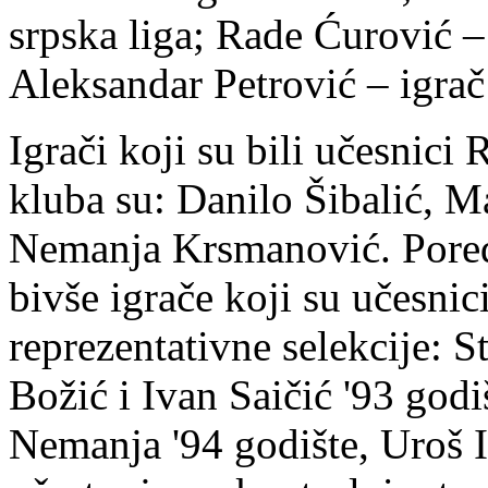
srpska liga; Rade Ćurović – 
Aleksandar Petrović – igra
Igrači koji su bili učesnici 
kluba su: Danilo Šibalić, 
Nemanja Krsmanović. Pored
bivše igrače koji su učesnic
reprezentativne selekcije: 
Božić i Ivan Saičić '93 god
Nemanja '94 godište, Uroš Il