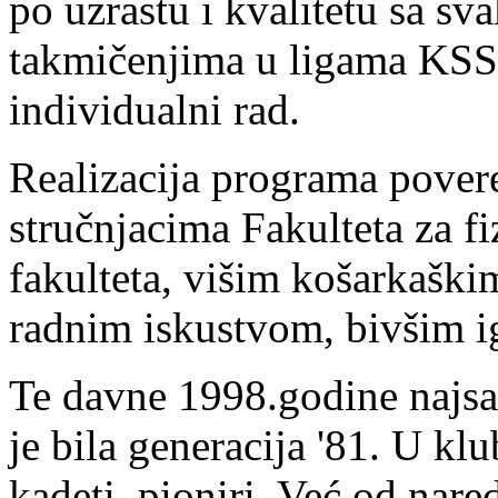
po uzrastu i kvalitetu sa s
takmičenjima u ligama KSS,
individualni rad.
Realizacija programa pover
stručnjacima Fakulteta za f
fakulteta, višim košarkaški
radnim iskustvom, bivšim i
Te davne 1998.godine najsat
je bila generacija '81. U klub
kadeti, pioniri. Već od nar