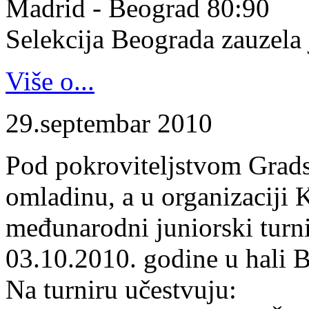
Madrid - Beograd 80:90
Selekcija Beograda zauzela j
Više o...
29.septembar 2010
Pod pokroviteljstvom Gradsk
omladinu, a u organizaciji 
međunarodni juniorski turn
03.10.2010. godine u hali B
Na turniru učestvuju: