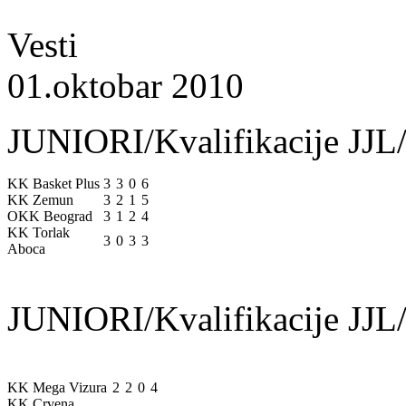
Vesti
01.oktobar 2010
JUNIORI/Kvalifikacije JJL/
KK Basket Plus
3
3
0
6
KK Zemun
3
2
1
5
OKK Beograd
3
1
2
4
KK Torlak
3
0
3
3
Aboca
JUNIORI/Kvalifikacije JJL/
KK Mega Vizura
2
2
0
4
KK Crvena