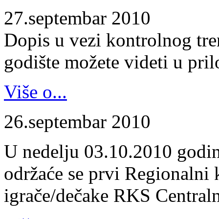
27.septembar 2010
Dopis u vezi kontrolnog tr
godište možete videti u pril
Više o...
26.septembar 2010
U nedelju 03.10.2010 godin
održaće se prvi Regionalni 
igrače/dečake RKS Centraln