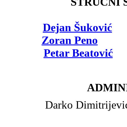
STRUČNI Š
Dejan Šuković
- 
Zoran Peno
- viš
Petar Beatović
- 
ADMINI
Darko Dimitrijev