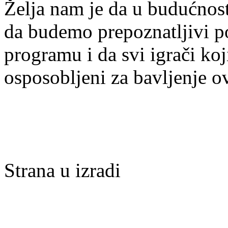
Želja nam je da u budućnost
da budemo prepoznatljivi po 
programu i da svi igrači ko
osposobljeni za bavljenje 
Strana u izradi