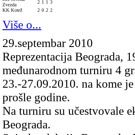
2
1
1
3
Zvezda
KK Kotež
2
0
2
2
Više o...
29.septembar 2010
Reprezentacija Beograda, 19
međunarodnom turniru 4 gr
23.-27.09.2010. na kome je
prošle godine.
Na turniru su učestvovale 
Beograda.