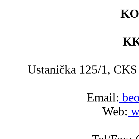
KO
KK
Ustanička 125/1, C
Email:
beo
Web:
w