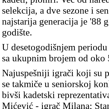
selekcija, a dve sezone i se
najstarija generacija je '88
godište.
U desetogodišnjem periodu k
sa ukupnim brojem od oko 5
Najuspešniji igrači koji su 
se takmiče u seniorskoj konk
bivši kadetski reprezentati
Mićević - igrač Milana; Sta