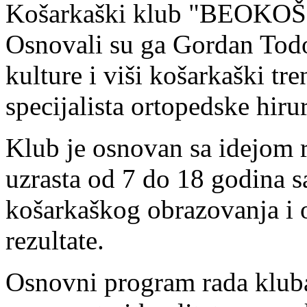
Košarkaški klub "BEOKOŠ" 
Osnovali su ga Gordan Todor
kulture i viši košarkaški tr
specijalista ortopedske hiru
Klub je osnovan sa idejom 
uzrasta od 7 do 18 godina s
košarkaškog obrazovanja i 
rezultate.
Osnovni program rada kluba 