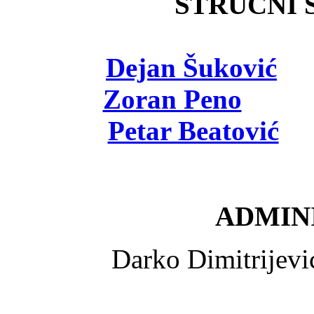
STRUČNI Š
Dejan Šuković
- 
Zoran Peno
- viš
Petar Beatović
- 
ADMINI
Darko Dimitrijev