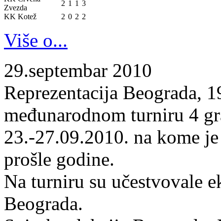
2
1
1
3
Zvezda
KK Kotež
2
0
2
2
Više o...
29.septembar 2010
Reprezentacija Beograda, 19
međunarodnom turniru 4 gr
23.-27.09.2010. na kome je
prošle godine.
Na turniru su učestvovale 
Beograda.