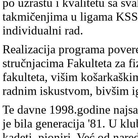
po uzrastu i kvalitetu sa s
takmičenjima u ligama KSS,
individualni rad.
Realizacija programa pover
stručnjacima Fakulteta za f
fakulteta, višim košarkaški
radnim iskustvom, bivšim i
Te davne 1998.godine najsat
je bila generacija '81. U klub
kadeti, pioniri. Već od nar