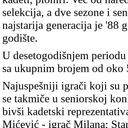
selekcija, a dve sezone i se
najstarija generacija je '88
godište.
U desetogodišnjem periodu k
sa ukupnim brojem od oko 5
Najuspešniji igrači koji su 
se takmiče u seniorskoj konk
bivši kadetski reprezentati
Mićević - igrač Milana; Sta