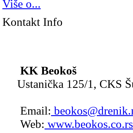
Više o...
Kontakt Info
KK Beokoš
Ustanička 125/1, CKS 
Email:
beokos@drenik.
Web:
www.beokos.co.rs