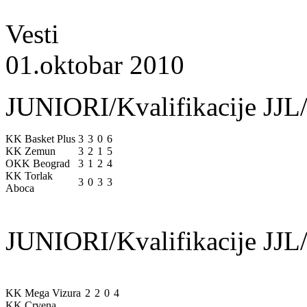
Vesti
01.oktobar 2010
JUNIORI/Kvalifikacije JJL/
KK Basket Plus
3
3
0
6
KK Zemun
3
2
1
5
OKK Beograd
3
1
2
4
KK Torlak
3
0
3
3
Aboca
JUNIORI/Kvalifikacije JJL/
KK Mega Vizura
2
2
0
4
KK Crvena