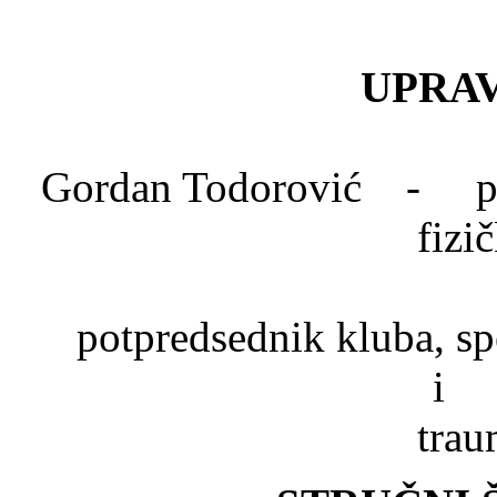
UPRAV
Gordan Todorović - pred
fizi
Dr. Mlad
potpredsednik kluba, spe
trau