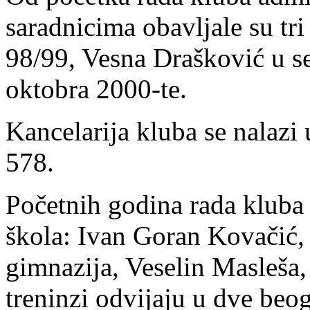
saradnicima obavljale su tri
98/99, Vesna Drašković u s
oktobra 2000-te.
Kancelarija kluba se nalazi
578.
Početnih godina rada kluba 
škola: Ivan Goran Kovačić,
gimnazija, Veselin Masleša,
treninzi odvijaju u dve beog