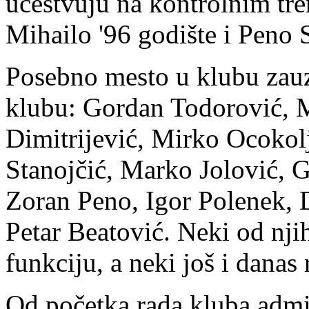
učestvuju na kontrolnim tre
Mihailo '96 godište i Peno S
Posebno mesto u klubu zauzi
klubu: Gordan Todorović, 
Dimitrijević, Mirko Ocokol
Stanojčić, Marko Jolović, 
Zoran Peno, Igor Polenek, 
Petar Beatović. Neki od njih
funkciju, a neki još i danas
Od početka rada kluba admin