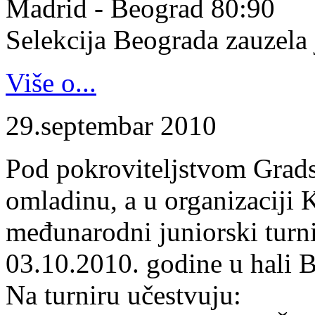
Madrid - Beograd 80:90
Selekcija Beograda zauzela j
Više o...
29.septembar 2010
Pod pokroviteljstvom Gradsk
omladinu, a u organizaciji 
međunarodni juniorski turn
03.10.2010. godine u hali B
Na turniru učestvuju: