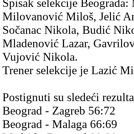
Spisak selekcije Beograda:
Milovanović Miloš, Jelić An
Sočanac Nikola, Budić Nik
Mladenović Lazar, Gavrilov
Vujović Nikola.
Trener selekcije je Lazić Mi
Postignuti su sledeći rezulta
Beograd - Zagreb 56:72
Beograd - Malaga 66:69