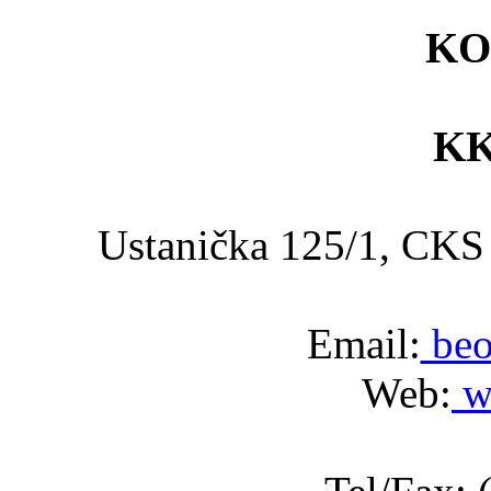
KO
KK
Ustanička 125/1, C
Email:
beo
Web:
w