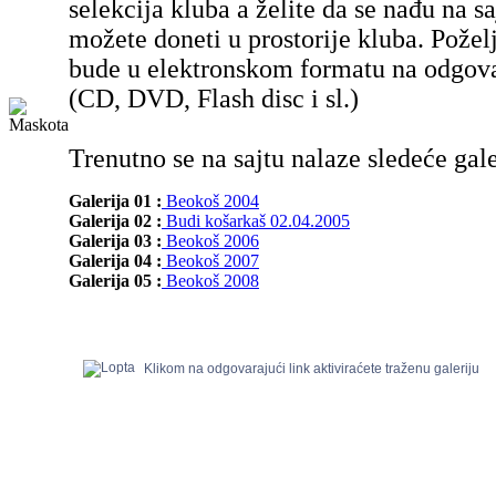
selekcija kluba a želite da se nađu na sa
možete doneti u prostorije kluba. Poželj
bude u elektronskom formatu na odgov
(CD, DVD, Flash disc i sl.)
Trenutno se na sajtu nalaze sledeće gale
Galerija 01 :
Beokoš 2004
Galerija 02 :
Budi košarkaš 02.04.2005
Galerija 03 :
Beokoš 2006
Galerija 04 :
Beokoš 2007
Galerija 05 :
Beokoš 2008
Klikom na odgovarajući link aktiviraćete traženu galeriju