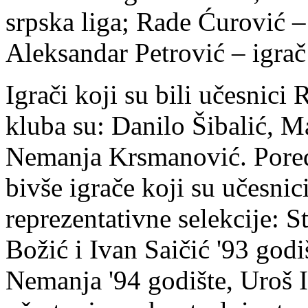
srpska liga; Rade Ćurović – 
Aleksandar Petrović – igra
Igrači koji su bili učesnici 
kluba su: Danilo Šibalić, 
Nemanja Krsmanović. Pored
bivše igrače koji su učesnic
reprezentativne selekcije: 
Božić i Ivan Saičić '93 god
Nemanja '94 godište, Uroš Il