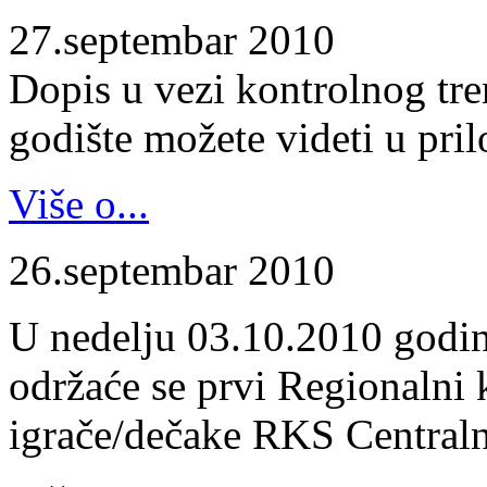
27.septembar 2010
Dopis u vezi kontrolnog tr
godište možete videti u pril
Više o...
26.septembar 2010
U nedelju 03.10.2010 godin
održaće se prvi Regionalni 
igrače/dečake RKS Centraln