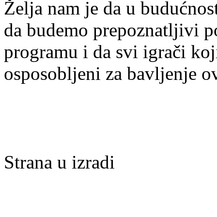
Želja nam je da u budućnost
da budemo prepoznatljivi po 
programu i da svi igrači ko
osposobljeni za bavljenje 
Strana u izradi