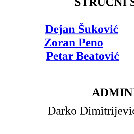
STRUČNI Š
Dejan Šuković
- 
Zoran Peno
- viš
Petar Beatović
- 
ADMINI
Darko Dimitrijev