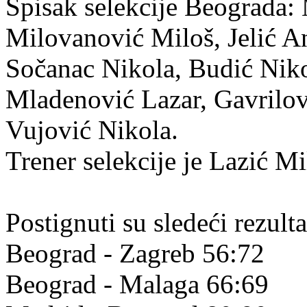
Spisak selekcije Beograda:
Milovanović Miloš, Jelić An
Sočanac Nikola, Budić Nik
Mladenović Lazar, Gavrilov
Vujović Nikola.
Trener selekcije je Lazić Mi
Postignuti su sledeći rezulta
Beograd - Zagreb 56:72
Beograd - Malaga 66:69