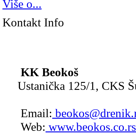
Više o...
Kontakt Info
KK Beokoš
Ustanička 125/1, CKS 
Email:
beokos@drenik.
Web:
www.beokos.co.rs