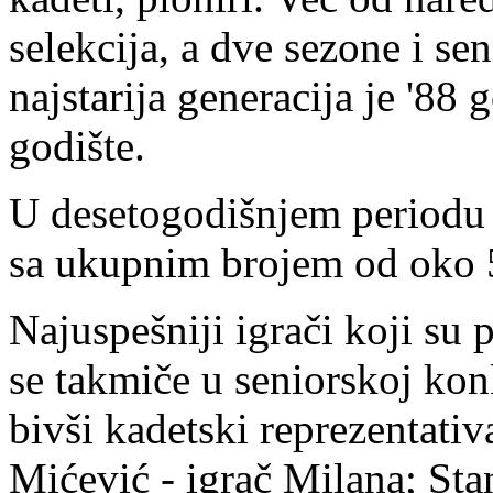
selekcija, a dve sezone i se
najstarija generacija je '88
godište.
U desetogodišnjem periodu k
sa ukupnim brojem od oko 5
Najuspešniji igrači koji su 
se takmiče u seniorskoj konk
bivši kadetski reprezentati
Mićević - igrač Milana; Sta