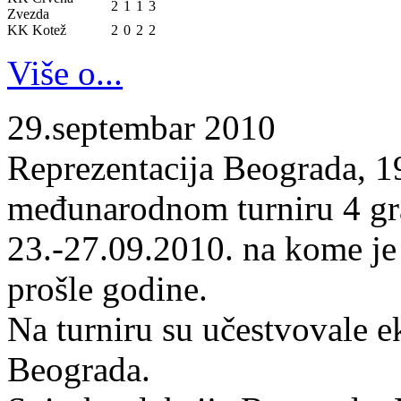
2
1
1
3
Zvezda
KK Kotež
2
0
2
2
Više o...
29.septembar 2010
Reprezentacija Beograda, 19
međunarodnom turniru 4 gr
23.-27.09.2010. na kome je
prošle godine.
Na turniru su učestvovale 
Beograda.