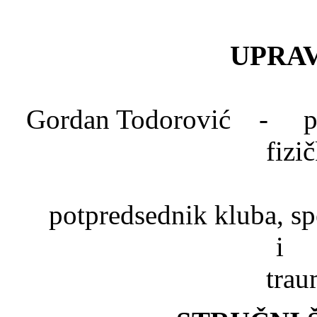
UPRAV
Gordan Todorović - pred
fizi
Dr. Mlad
potpredsednik kluba, spe
trau