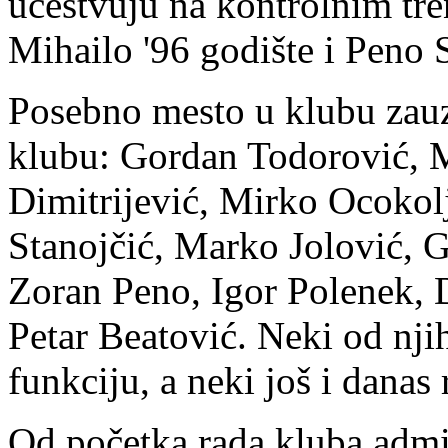
učestvuju na kontrolnim tre
Mihailo '96 godište i Peno S
Posebno mesto u klubu zauzi
klubu: Gordan Todorović, 
Dimitrijević, Mirko Ocokol
Stanojčić, Marko Jolović, 
Zoran Peno, Igor Polenek, 
Petar Beatović. Neki od njih
funkciju, a neki još i danas
Od početka rada kluba admin