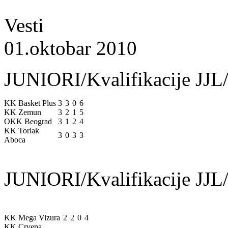
Vesti
01.oktobar 2010
JUNIORI/Kvalifikacije JJL/
KK Basket Plus
3
3
0
6
KK Zemun
3
2
1
5
OKK Beograd
3
1
2
4
KK Torlak
3
0
3
3
Aboca
JUNIORI/Kvalifikacije JJL/
KK Mega Vizura
2
2
0
4
KK Crvena