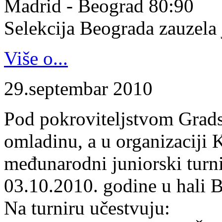
Madrid - Beograd 80:90
Selekcija Beograda zauzela j
Više o...
29.septembar 2010
Pod pokroviteljstvom Gradsk
omladinu, a u organizaciji 
međunarodni juniorski turn
03.10.2010. godine u hali B
Na turniru učestvuju: