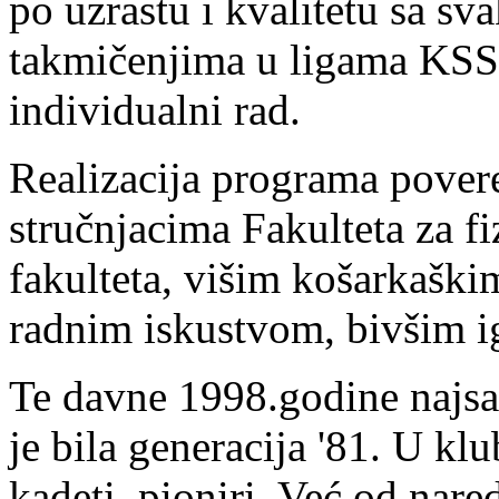
po uzrastu i kvalitetu sa s
takmičenjima u ligama KSS,
individualni rad.
Realizacija programa pover
stručnjacima Fakulteta za f
fakulteta, višim košarkaški
radnim iskustvom, bivšim i
Te davne 1998.godine najsat
je bila generacija '81. U klub
kadeti, pioniri. Već od nar