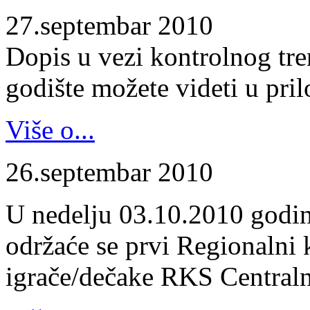
27.septembar 2010
Dopis u vezi kontrolnog tr
godište možete videti u pril
Više o...
26.septembar 2010
U nedelju 03.10.2010 godin
održaće se prvi Regionalni 
igrače/dečake RKS Centraln