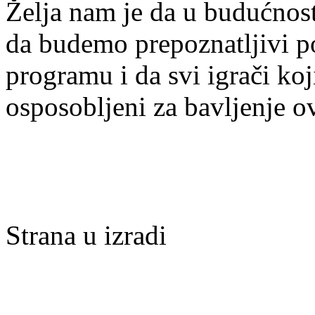
Želja nam je da u budućnost
da budemo prepoznatljivi po 
programu i da svi igrači ko
osposobljeni za bavljenje 
Strana u izradi