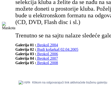
selekcija kluba a želite da se nađu na sa
možete doneti u prostorije kluba. Poželj
bude u elektronskom formatu na odgov
(CD, DVD, Flash disc i sl.)
Trenutno se na sajtu nalaze sledeće gale
Galerija 01 :
Beokoš 2004
Galerija 02 :
Budi košarkaš 02.04.2005
Galerija 03 :
Beokoš 2006
Galerija 04 :
Beokoš 2007
Galerija 05 :
Beokoš 2008
Klikom na odgovarajući link aktiviraćete traženu galeriju