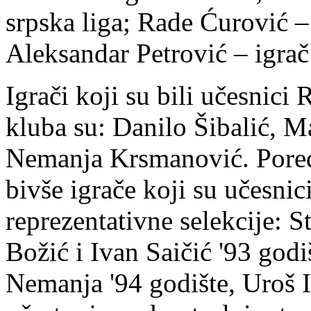
srpska liga; Rade Ćurović – 
Aleksandar Petrović – igra
Igrači koji su bili učesnici 
kluba su: Danilo Šibalić, 
Nemanja Krsmanović. Pored
bivše igrače koji su učesnic
reprezentativne selekcije: 
Božić i Ivan Saičić '93 god
Nemanja '94 godište, Uroš Il