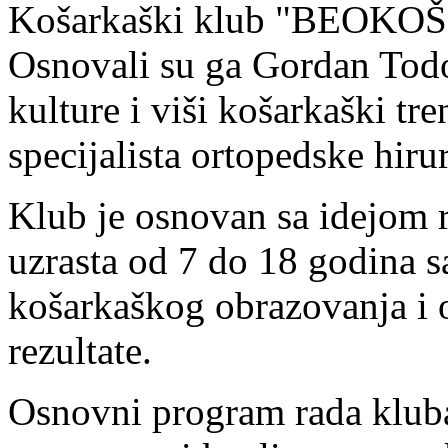
Košarkaški klub "BEOKOŠ" 
Osnovali su ga Gordan Todor
kulture i viši košarkaški tr
specijalista ortopedske hiru
Klub je osnovan sa idejom 
uzrasta od 7 do 18 godina s
košarkaškog obrazovanja i 
rezultate.
Osnovni program rada kluba 