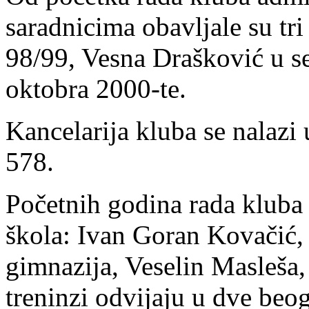
saradnicima obavljale su tri
98/99, Vesna Drašković u s
oktobra 2000-te.
Kancelarija kluba se nalazi
578.
Početnih godina rada kluba 
škola: Ivan Goran Kovačić,
gimnazija, Veselin Masleša,
treninzi odvijaju u dve beog