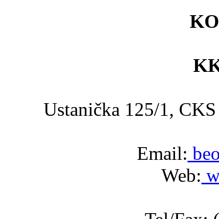
KO
KK
Ustanička 125/1, C
Email:
beo
Web:
w