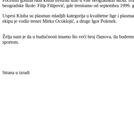
Početnih godina rada kluba trenirali smo u više beogradskih škola: I
beogradske škole: Filip Filipović, gde treniramo od septembra 1999.
Uspesi Kluba su plasman mladjih kategorija u kvalitetne lige i plasman
ekipu je vodio trener Mirko Ocoklojić, a druge Igor Polenek.
Želja nam je da u budućnosti imamo što veći broj članova, da budemo p
sportom.
Strana u izradi