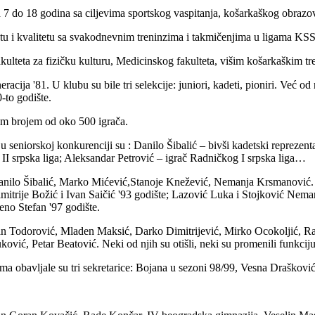
 7 do 18 godina sa ciljevima sportskog vaspitanja, košarkaškog obrazov
u i kvalitetu sa svakodnevnim treninzima i takmičenjima u ligama KSS, 
ulteta za fizičku kulturu, Medicinskog fakulteta, višim košarkaškim tr
acija '81. U klubu su bile tri selekcije: juniori, kadeti, pioniri. Već od
-to godište.
im brojem od oko 500 igrača.
e u seniorskoj konkurenciji su : Danilo Šibalić – bivši kadetski repreze
 II srpska liga; Aleksandar Petrović – igrač Radničkog I srpska liga…
: Danilo Šibalić, Marko Mićević,Stanoje Knežević, Nemanja Krsmanović. 
itrije Božić i Ivan Saičić '93 godište; Lazović Luka i Stojković Nemanj
eno Stefan '97 godište.
dan Todorović, Mladen Maksić, Darko Dimitrijević, Mirko Ocokoljić, R
ć, Petar Beatović. Neki od njih su otišli, neki su promenili funkciju, 
ma obavljale su tri sekretarice: Bojana u sezoni 98/99, Vesna Draškovi