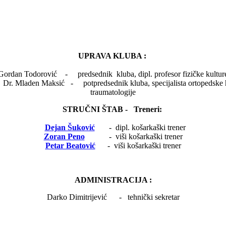
UPRAVA KLUBA :
Gordan Todorović - predsednik kluba, dipl. profesor fizičke kultur
sić - potpredsednik kluba, specijalista ortoped
traumatologije
STRUČNI ŠTAB - Treneri:
Dejan Šuković
- dipl. košarkaški trener
Zoran Peno
- viši košarkaški trener
Petar Beatović
- viši košarkaški trener
ADMINISTRACIJA :
Darko Dimitrijević - tehnički sekretar