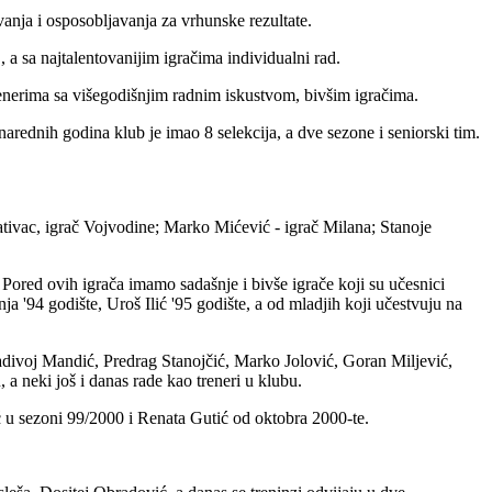
anja i osposobljavanja za vrhunske rezultate.
a sa najtalentovanijim igračima individualni rad.
enerima sa višegodišnjim radnim iskustvom, bivšim igračima.
 narednih godina klub je imao 8 selekcija, a dve sezone i seniorski tim.
ntativac, igrač Vojvodine; Marko Mićević - igrač Milana; Stanoje
Pored ovih igrača imamo sadašnje i bivše igrače koji su učesnici
a '94 godište, Uroš Ilić '95 godište, a od mladjih koji učestvuju na
adivoj Mandić, Predrag Stanojčić, Marko Jolović, Goran Miljević,
a neki još i danas rade kao treneri u klubu.
ć u sezoni 99/2000 i Renata Gutić od oktobra 2000-te.