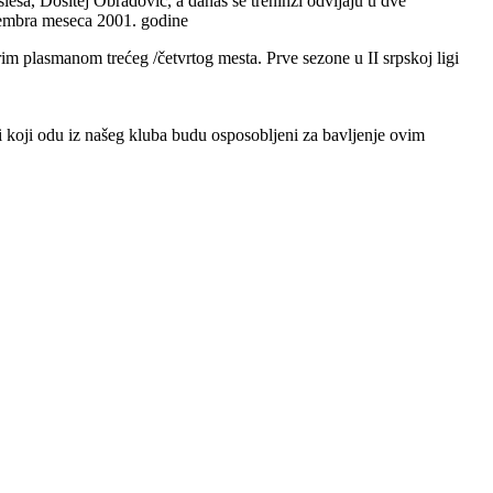
eša, Dositej Obradović, a danas se treninzi odvijaju u dve
ovembra meseca 2001. godine
rim plasmanom trećeg /četvrtog mesta. Prve sezone u II srpskoj ligi
či koji odu iz našeg kluba budu osposobljeni za bavljenje ovim