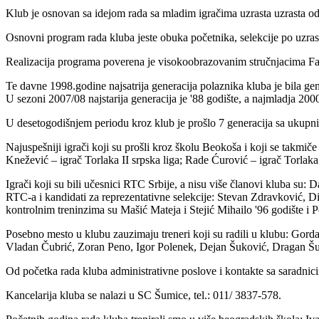
Klub je osnovan sa idejom rada sa mladim igračima uzrasta uzrasta od
Osnovni program rada kluba jeste obuka početnika, selekcije po uzrast
Realizacija programa poverena je visokoobrazovanim stručnjacima Fak
Te davne 1998.godine najsatrija generacija polaznika kluba je bila gener
U sezoni 2007/08 najstarija generacija je '88 godište, a najmladja 2000
U desetogodišnjem periodu kroz klub je prošlo 7 generacija sa ukupn
Najuspešniji igrači koji su prošli kroz školu Beokoša i koji se takmič
Knežević – igrač Torlaka II srpska liga; Rade Ćurović – igrač Torlaka
Igrači koji su bili učesnici RTC Srbije, a nisu više članovi kluba su
RTC-a i kandidati za reprezentativne selekcije: Stevan Zdravković, Dim
kontrolnim treninzima su Mašić Mateja i Stejić Mihailo '96 godište i P
Posebno mesto u klubu zauzimaju treneri koji su radili u klubu: Gor
Vladan Čubrić, Zoran Peno, Igor Polenek, Dejan Šuković, Dragan Šukovi
Od početka rada kluba administrativne poslove i kontakte sa saradnici
Kancelarija kluba se nalazi u SC Šumice, tel.: 011/ 3837-578.