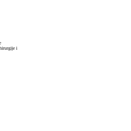
e
ske hirurgije i