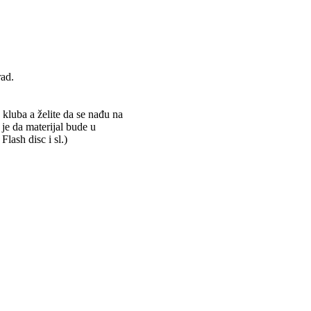
rad.
 kluba a želite da se nađu na
 je da materijal bude u
ash disc i sl.)