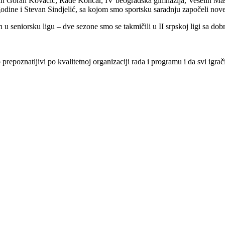
van Goran Kovačić, Rade Končar, IV beogradska gimnazija, Veselin Masl
 godine i Stevan Sindjelić, sa kojom smo sportsku saradnju započeli n
 u seniorsku ligu – dve sezone smo se takmičili u II srpskoj ligi sa dob
repoznatljivi po kvalitetnoj organizaciji rada i programu i da svi igra