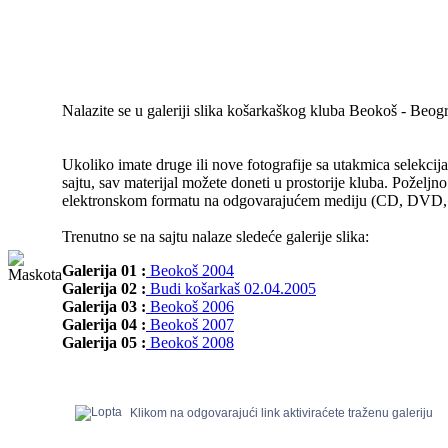
Nalazite se u galeriji slika košarkaškog kluba Beokoš - Beog
Ukoliko imate druge ili nove fotografije sa utakmica selekcija
sajtu, sav materijal možete doneti u prostorije kluba. Poželjno
elektronskom formatu na odgovarajućem mediju (CD, DVD, Fl
Trenutno se na sajtu nalaze sledeće galerije slika:
Galerija 01 :
Beokoš 2004
Galerija 02 :
Budi košarkaš 02.04.2005
Galerija 03 :
Beokoš 2006
Galerija 04 :
Beokoš 2007
Galerija 05 :
Beokoš 2008
Klikom na odgovarajući link aktiviraćete traženu galeriju