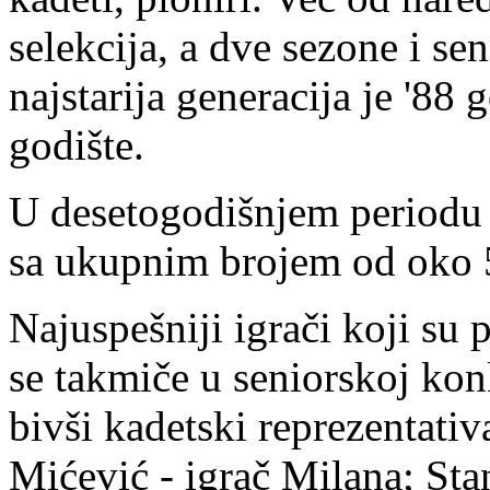
selekcija, a dve sezone i se
najstarija generacija je '88
godište.
U desetogodišnjem periodu k
sa ukupnim brojem od oko 5
Najuspešniji igrači koji su 
se takmiče u seniorskoj konk
bivši kadetski reprezentati
Mićević - igrač Milana; Sta