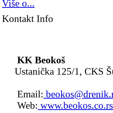
Više o...
Kontakt Info
KK Beokoš
Ustanička 125/1, CKS 
Email:
beokos@drenik.
Web:
www.beokos.co.rs