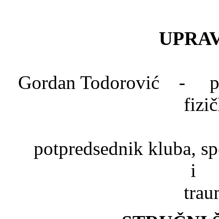
UPRAV
Gordan Todorović - pred
fizi
Dr. Mlad
potpredsednik kluba, spe
trau