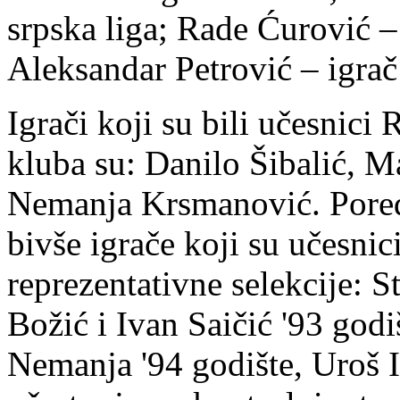
srpska liga; Rade Ćurović – 
Aleksandar Petrović – igra
Igrači koji su bili učesnici 
kluba su: Danilo Šibalić, 
Nemanja Krsmanović. Pored
bivše igrače koji su učesnic
reprezentativne selekcije: 
Božić i Ivan Saičić '93 god
Nemanja '94 godište, Uroš Il