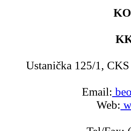
KO
KK
Ustanička 125/1, C
Email:
beo
Web:
w