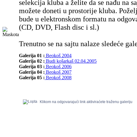
selekcija kluba a želite da se nađu na sa
možete doneti u prostorije kluba. Poželj
bude u elektronskom formatu na odgov
(CD, DVD, Flash disc i sl.)
Trenutno se na sajtu nalaze sledeće gale
Galerija 01 :
Beokoš 2004
Galerija 02 :
Budi košarkaš 02.04.2005
Galerija 03 :
Beokoš 2006
Galerija 04 :
Beokoš 2007
Galerija 05 :
Beokoš 2008
Klikom na odgovarajući link aktiviraćete traženu galeriju