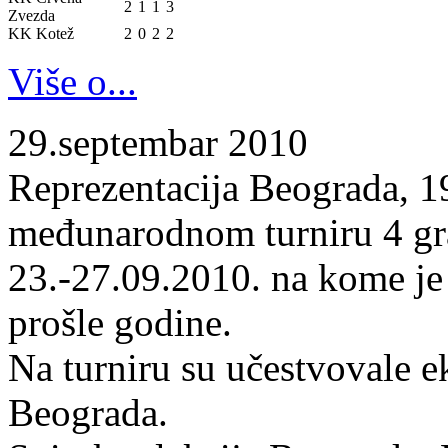
2
1
1
3
Zvezda
KK Kotež
2
0
2
2
Više o...
29.septembar 2010
Reprezentacija Beograda, 19
međunarodnom turniru 4 gr
23.-27.09.2010. na kome je
prošle godine.
Na turniru su učestvovale 
Beograda.