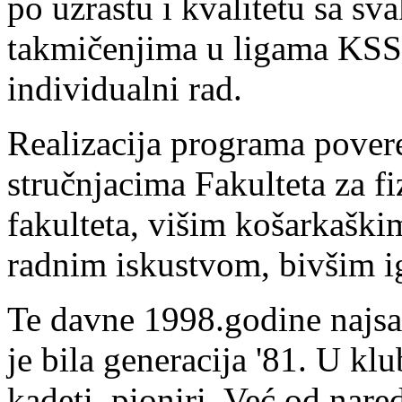
po uzrastu i kvalitetu sa s
takmičenjima u ligama KSS,
individualni rad.
Realizacija programa pover
stručnjacima Fakulteta za f
fakulteta, višim košarkaški
radnim iskustvom, bivšim i
Te davne 1998.godine najsat
je bila generacija '81. U klub
kadeti, pioniri. Već od nar