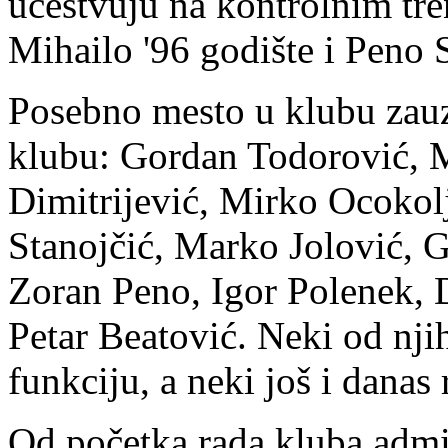
učestvuju na kontrolnim tre
Mihailo '96 godište i Peno S
Posebno mesto u klubu zauzi
klubu: Gordan Todorović, 
Dimitrijević, Mirko Ocokol
Stanojčić, Marko Jolović, 
Zoran Peno, Igor Polenek, 
Petar Beatović. Neki od njih
funkciju, a neki još i danas
Od početka rada kluba admin