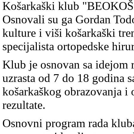
Košarkaški klub "BEOKOŠ" 
Osnovali su ga Gordan Todor
kulture i viši košarkaški tr
specijalista ortopedske hiru
Klub je osnovan sa idejom 
uzrasta od 7 do 18 godina s
košarkaškog obrazovanja i 
rezultate.
Osnovni program rada kluba 