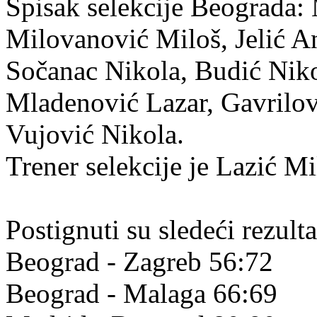
Spisak selekcije Beograda:
Milovanović Miloš, Jelić An
Sočanac Nikola, Budić Nik
Mladenović Lazar, Gavrilov
Vujović Nikola.
Trener selekcije je Lazić Mi
Postignuti su sledeći rezulta
Beograd - Zagreb 56:72
Beograd - Malaga 66:69