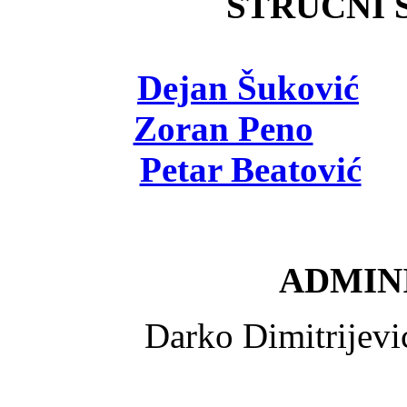
STRUČNI Š
Dejan Šuković
- 
Zoran Peno
- viš
Petar Beatović
- 
ADMINI
Darko Dimitrijev