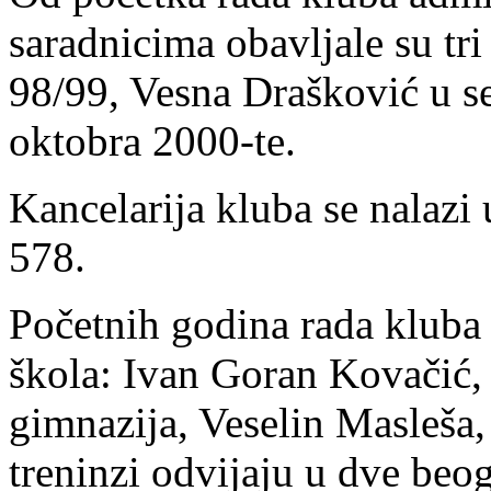
saradnicima obavljale su tri
98/99, Vesna Drašković u s
oktobra 2000-te.
Kancelarija kluba se nalazi
578.
Početnih godina rada kluba 
škola: Ivan Goran Kovačić,
gimnazija, Veselin Masleša,
treninzi odvijaju u dve beog