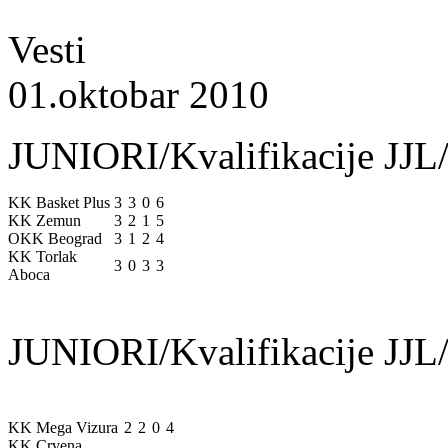
Vesti
01.oktobar 2010
JUNIORI/Kvalifikacije JJL/
KK Basket Plus
3
3
0
6
KK Zemun
3
2
1
5
OKK Beograd
3
1
2
4
KK Torlak
3
0
3
3
Aboca
JUNIORI/Kvalifikacije JJL/
KK Mega Vizura
2
2
0
4
KK Crvena