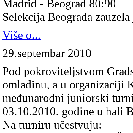
Madrid - Beograd 80:90
Selekcija Beograda zauzela j
Više o...
29.septembar 2010
Pod pokroviteljstvom Gradsk
omladinu, a u organizaciji 
međunarodni juniorski turn
03.10.2010. godine u hali B
Na turniru učestvuju: