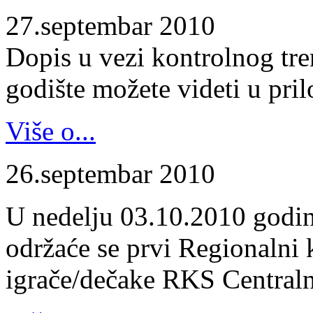
27.septembar 2010
Dopis u vezi kontrolnog tr
godište možete videti u pril
Više o...
26.septembar 2010
U nedelju 03.10.2010 godin
održaće se prvi Regionalni 
igrače/dečake RKS Centraln