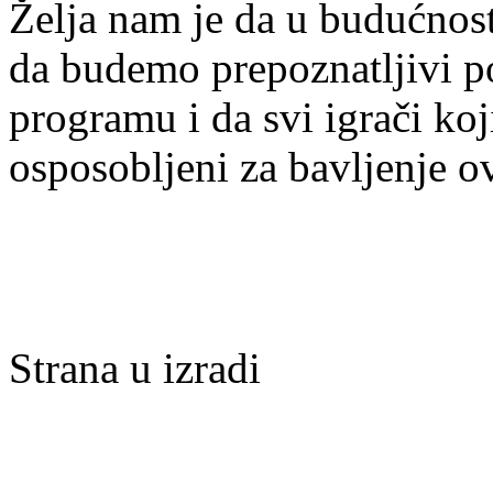
Želja nam je da u budućnost
da budemo prepoznatljivi po 
programu i da svi igrači ko
osposobljeni za bavljenje 
Strana u izradi