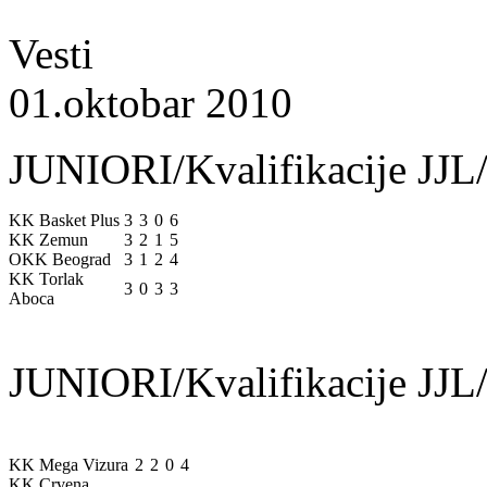
Vesti
01.oktobar 2010
JUNIORI/Kvalifikacije JJL/
KK Basket Plus
3
3
0
6
KK Zemun
3
2
1
5
OKK Beograd
3
1
2
4
KK Torlak
3
0
3
3
Aboca
JUNIORI/Kvalifikacije JJL/
KK Mega Vizura
2
2
0
4
KK Crvena