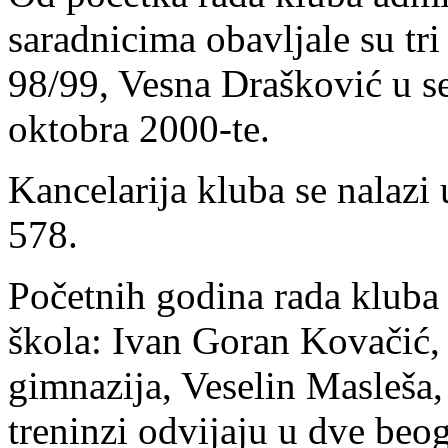
saradnicima obavljale su tri
98/99, Vesna Drašković u s
oktobra 2000-te.
Kancelarija kluba se nalazi
578.
Početnih godina rada kluba 
škola: Ivan Goran Kovačić,
gimnazija, Veselin Masleša,
treninzi odvijaju u dve beog