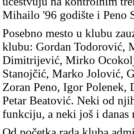
učestvuju na kontrolnim tre
Mihailo '96 godište i Peno S
Posebno mesto u klubu zauzi
klubu: Gordan Todorović, 
Dimitrijević, Mirko Ocokol
Stanojčić, Marko Jolović, 
Zoran Peno, Igor Polenek, 
Petar Beatović. Neki od njih
funkciju, a neki još i danas
Od početka rada kluba admin