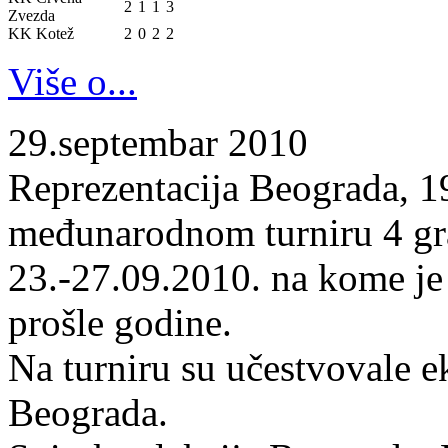
2
1
1
3
Zvezda
KK Kotež
2
0
2
2
Više o...
29.septembar 2010
Reprezentacija Beograda, 19
međunarodnom turniru 4 gr
23.-27.09.2010. na kome je
prošle godine.
Na turniru su učestvovale 
Beograda.