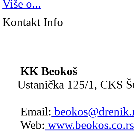
Više o...
Kontakt Info
KK Beokoš
Ustanička 125/1, CKS 
Email:
beokos@drenik.
Web:
www.beokos.co.rs