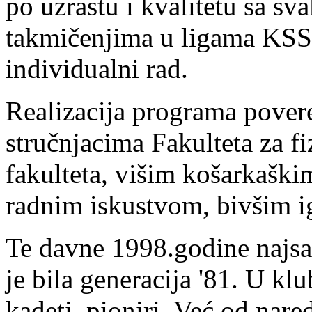
po uzrastu i kvalitetu sa s
takmičenjima u ligama KSS,
individualni rad.
Realizacija programa pover
stručnjacima Fakulteta za f
fakulteta, višim košarkaški
radnim iskustvom, bivšim i
Te davne 1998.godine najsat
je bila generacija '81. U klub
kadeti, pioniri. Već od nar