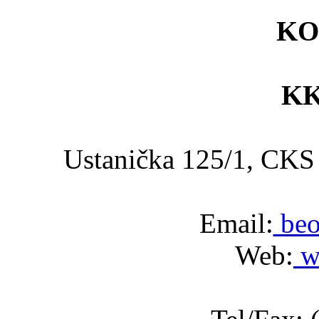
KO
KK
Ustanička 125/1, C
Email:
beo
Web:
w