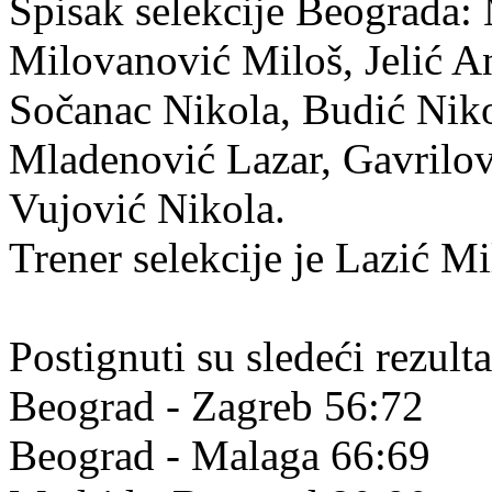
Spisak selekcije Beograda:
Milovanović Miloš, Jelić An
Sočanac Nikola, Budić Nik
Mladenović Lazar, Gavrilov
Vujović Nikola.
Trener selekcije je Lazić Mi
Postignuti su sledeći rezulta
Beograd - Zagreb 56:72
Beograd - Malaga 66:69