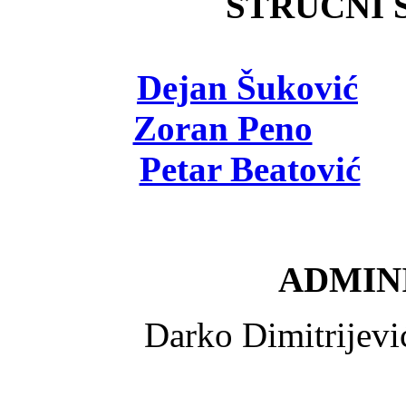
STRUČNI Š
Dejan Šuković
- 
Zoran Peno
- viš
Petar Beatović
- 
ADMINI
Darko Dimitrijev