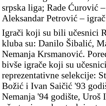
srpska liga; Rade Ćurović – 
Aleksandar Petrović – igra
Igrači koji su bili učesnici 
kluba su: Danilo Šibalić, 
Nemanja Krsmanović. Pored
bivše igrače koji su učesnic
reprezentativne selekcije: 
Božić i Ivan Saičić '93 god
Nemanja '94 godište, Uroš Il