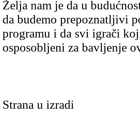
Želja nam je da u budućnost
da budemo prepoznatljivi po 
programu i da svi igrači ko
osposobljeni za bavljenje 
Strana u izradi