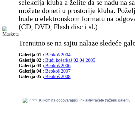
selekcija kluba a želite da se nađu na sa
možete doneti u prostorije kluba. Poželj
bude u elektronskom formatu na odgov
(CD, DVD, Flash disc i sl.)
Trenutno se na sajtu nalaze sledeće gale
Galerija 01 :
Beokoš 2004
Galerija 02 :
Budi košarkaš 02.04.2005
Galerija 03 :
Beokoš 2006
Galerija 04 :
Beokoš 2007
Galerija 05 :
Beokoš 2008
Klikom na odgovarajući link aktiviraćete traženu galeriju