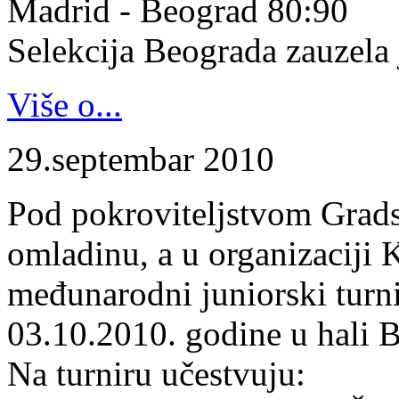
Madrid - Beograd 80:90
Selekcija Beograda zauzela j
Više o...
29.septembar 2010
Pod pokroviteljstvom Gradsk
omladinu, a u organizaciji 
međunarodni juniorski turn
03.10.2010. godine u hali B
Na turniru učestvuju: