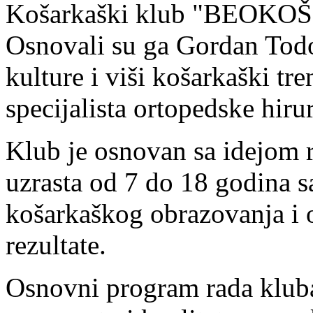
Košarkaški klub "BEOKOŠ" 
Osnovali su ga Gordan Todor
kulture i viši košarkaški tr
specijalista ortopedske hiru
Klub je osnovan sa idejom 
uzrasta od 7 do 18 godina s
košarkaškog obrazovanja i 
rezultate.
Osnovni program rada kluba 