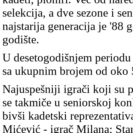
selekcija, a dve sezone i se
najstarija generacija je '88
godište.
U desetogodišnjem periodu k
sa ukupnim brojem od oko 5
Najuspešniji igrači koji su 
se takmiče u seniorskoj konk
bivši kadetski reprezentati
Mićević - igrač Milana; Sta