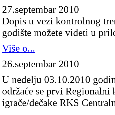
27.septembar 2010
Dopis u vezi kontrolnog tr
godište možete videti u pril
Više o...
26.septembar 2010
U nedelju 03.10.2010 godin
održaće se prvi Regionalni 
igrače/dečake RKS Centraln