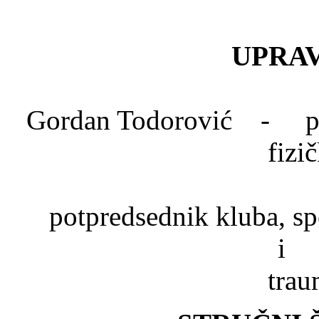
UPRAV
Gordan Todorović - pred
fizi
Dr. Mlad
potpredsednik kluba, spe
trau