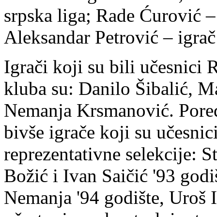
srpska liga; Rade Ćurović – 
Aleksandar Petrović – igra
Igrači koji su bili učesnici 
kluba su: Danilo Šibalić, 
Nemanja Krsmanović. Pored
bivše igrače koji su učesnic
reprezentativne selekcije: 
Božić i Ivan Saičić '93 god
Nemanja '94 godište, Uroš Il