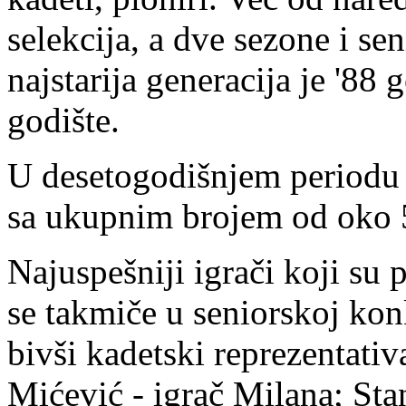
selekcija, a dve sezone i se
najstarija generacija je '88
godište.
U desetogodišnjem periodu k
sa ukupnim brojem od oko 5
Najuspešniji igrači koji su 
se takmiče u seniorskoj konk
bivši kadetski reprezentati
Mićević - igrač Milana; Sta