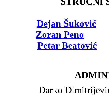
STRUČNI Š
Dejan Šuković
- 
Zoran Peno
- viš
Petar Beatović
- 
ADMINI
Darko Dimitrijev