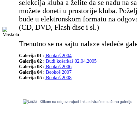
selekcija kluba a želite da se nađu na sa
možete doneti u prostorije kluba. Poželj
bude u elektronskom formatu na odgov
(CD, DVD, Flash disc i sl.)
Trenutno se na sajtu nalaze sledeće gale
Galerija 01 :
Beokoš 2004
Galerija 02 :
Budi košarkaš 02.04.2005
Galerija 03 :
Beokoš 2006
Galerija 04 :
Beokoš 2007
Galerija 05 :
Beokoš 2008
Klikom na odgovarajući link aktiviraćete traženu galeriju