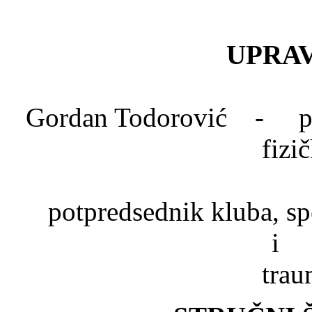
UPRAV
Gordan Todorović - pred
fizi
Dr. Mlad
potpredsednik kluba, spe
trau