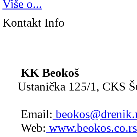
Više o...
Kontakt Info
KK Beokoš
Ustanička 125/1, CKS 
Email:
beokos@drenik.
Web:
www.beokos.co.rs