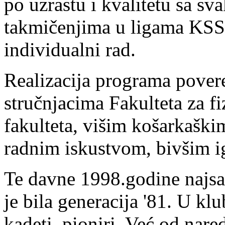
po uzrastu i kvalitetu sa s
takmičenjima u ligama KSS,
individualni rad.
Realizacija programa pover
stručnjacima Fakulteta za f
fakulteta, višim košarkaški
radnim iskustvom, bivšim i
Te davne 1998.godine najsat
je bila generacija '81. U klub
kadeti, pioniri. Već od nar