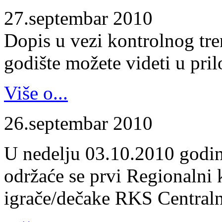
27.septembar 2010
Dopis u vezi kontrolnog tr
godište možete videti u pril
Više o...
26.septembar 2010
U nedelju 03.10.2010 godin
održaće se prvi Regionalni 
igrače/dečake RKS Centraln