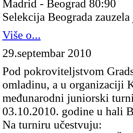
Madrid - Beograd 80:90
Selekcija Beograda zauzela j
Više o...
29.septembar 2010
Pod pokroviteljstvom Gradsk
omladinu, a u organizaciji 
međunarodni juniorski turn
03.10.2010. godine u hali B
Na turniru učestvuju: