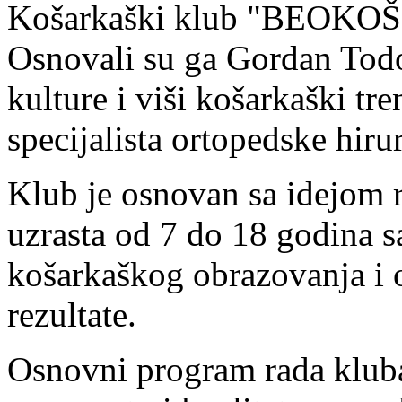
Košarkaški klub "BEOKOŠ" 
Osnovali su ga Gordan Todor
kulture i viši košarkaški tr
specijalista ortopedske hiru
Klub je osnovan sa idejom 
uzrasta od 7 do 18 godina s
košarkaškog obrazovanja i 
rezultate.
Osnovni program rada kluba 