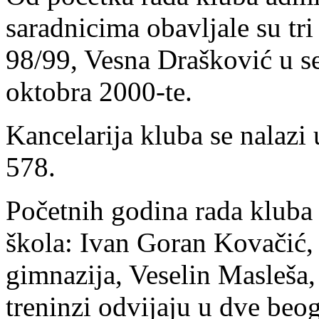
saradnicima obavljale su tri
98/99, Vesna Drašković u s
oktobra 2000-te.
Kancelarija kluba se nalazi
578.
Početnih godina rada kluba 
škola: Ivan Goran Kovačić,
gimnazija, Veselin Masleša,
treninzi odvijaju u dve beog