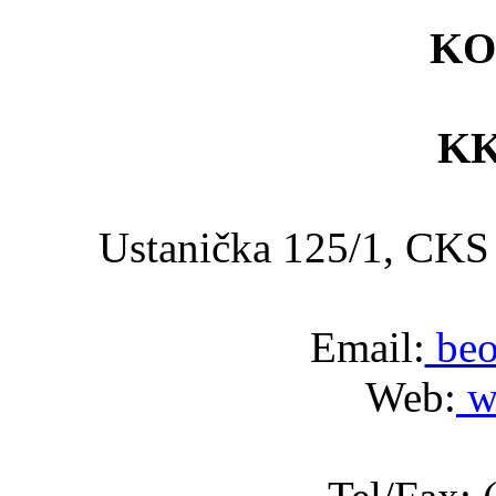
KO
KK
Ustanička 125/1, C
Email:
beo
Web:
w