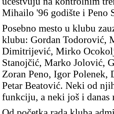
učestvuju na kontrolnim tre
Mihailo '96 godište i Peno S
Posebno mesto u klubu zauzi
klubu: Gordan Todorović, 
Dimitrijević, Mirko Ocokol
Stanojčić, Marko Jolović, 
Zoran Peno, Igor Polenek, 
Petar Beatović. Neki od njih
funkciju, a neki još i danas
Od početka rada kluba admin