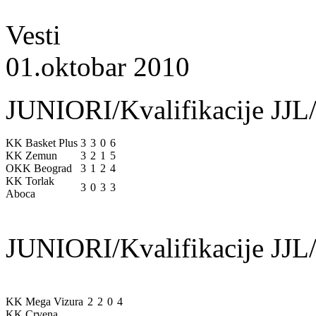
Vesti
01.oktobar 2010
JUNIORI/Kvalifikacije JJL/
KK Basket Plus
3
3
0
6
KK Zemun
3
2
1
5
OKK Beograd
3
1
2
4
KK Torlak
3
0
3
3
Aboca
JUNIORI/Kvalifikacije JJL/
KK Mega Vizura
2
2
0
4
KK Crvena