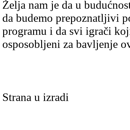
Želja nam je da u budućnost
da budemo prepoznatljivi po 
programu i da svi igrači ko
osposobljeni za bavljenje 
Strana u izradi