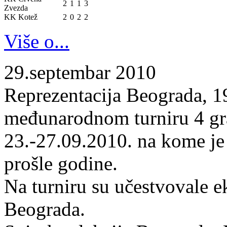
2
1
1
3
Zvezda
KK Kotež
2
0
2
2
Više o...
29.septembar 2010
Reprezentacija Beograda, 19
međunarodnom turniru 4 gr
23.-27.09.2010. na kome je
prošle godine.
Na turniru su učestvovale 
Beograda.