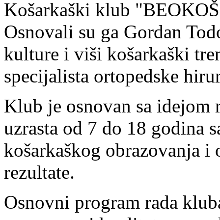
Košarkaški klub "BEOKOŠ" 
Osnovali su ga Gordan Todor
kulture i viši košarkaški tr
specijalista ortopedske hiru
Klub je osnovan sa idejom 
uzrasta od 7 do 18 godina s
košarkaškog obrazovanja i 
rezultate.
Osnovni program rada kluba 