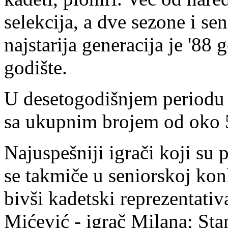
selekcija, a dve sezone i se
najstarija generacija je '88
godište.
U desetogodišnjem periodu k
sa ukupnim brojem od oko 5
Najuspešniji igrači koji su 
se takmiče u seniorskoj konk
bivši kadetski reprezentati
Mićević - igrač Milana; Sta