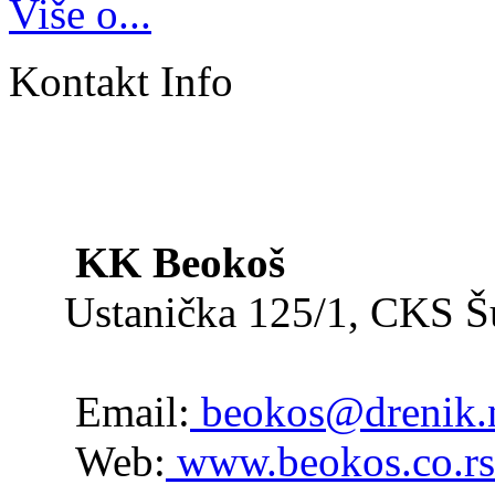
Više o...
Kontakt Info
KK Beokoš
Ustanička 125/1, CKS 
Email:
beokos@drenik.
Web:
www.beokos.co.rs