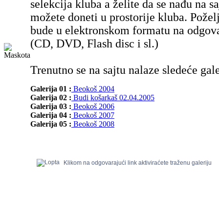
selekcija kluba a želite da se nađu na sa
možete doneti u prostorije kluba. Poželj
bude u elektronskom formatu na odgov
(CD, DVD, Flash disc i sl.)
Trenutno se na sajtu nalaze sledeće gale
Galerija 01 :
Beokoš 2004
Galerija 02 :
Budi košarkaš 02.04.2005
Galerija 03 :
Beokoš 2006
Galerija 04 :
Beokoš 2007
Galerija 05 :
Beokoš 2008
Klikom na odgovarajući link aktiviraćete traženu galeriju