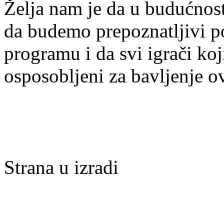
Želja nam je da u budućnost
da budemo prepoznatljivi po 
programu i da svi igrači ko
osposobljeni za bavljenje 
Strana u izradi