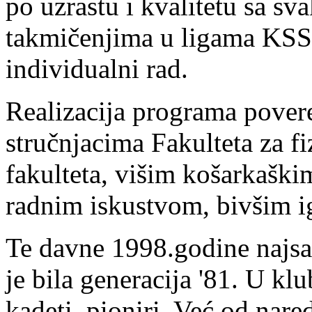
po uzrastu i kvalitetu sa s
takmičenjima u ligama KSS,
individualni rad.
Realizacija programa pover
stručnjacima Fakulteta za f
fakulteta, višim košarkaški
radnim iskustvom, bivšim i
Te davne 1998.godine najsat
je bila generacija '81. U klub
kadeti, pioniri. Već od nar