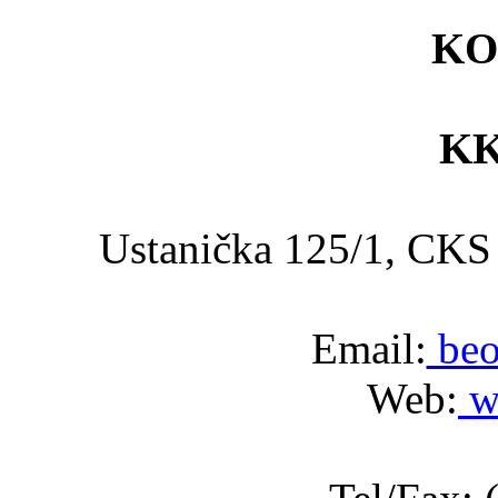
KO
KK
Ustanička 125/1, C
Email:
beo
Web:
w