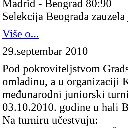
Madrid - Beograd 80:90
Selekcija Beograda zauzela j
Više o...
29.septembar 2010
Pod pokroviteljstvom Gradsk
omladinu, a u organizaciji 
međunarodni juniorski turn
03.10.2010. godine u hali B
Na turniru učestvuju: