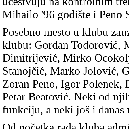
učestvuju na kontrolnim tre
Mihailo '96 godište i Peno S
Posebno mesto u klubu zauzi
klubu: Gordan Todorović, 
Dimitrijević, Mirko Ocokol
Stanojčić, Marko Jolović, 
Zoran Peno, Igor Polenek, 
Petar Beatović. Neki od njih
funkciju, a neki još i danas
Od početka rada kluba admin