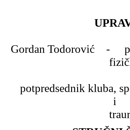
UPRAV
Gordan Todorović - pred
fizi
Dr. Mlad
potpredsednik kluba, spe
trau