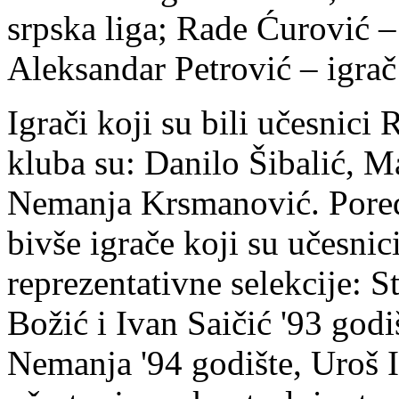
srpska liga; Rade Ćurović – 
Aleksandar Petrović – igra
Igrači koji su bili učesnici 
kluba su: Danilo Šibalić, 
Nemanja Krsmanović. Pored
bivše igrače koji su učesnic
reprezentativne selekcije: 
Božić i Ivan Saičić '93 god
Nemanja '94 godište, Uroš Il