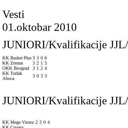
Vesti
01.oktobar 2010
JUNIORI/Kvalifikacije JJL/
KK Basket Plus
3
3
0
6
KK Zemun
3
2
1
5
OKK Beograd
3
1
2
4
KK Torlak
3
0
3
3
Aboca
JUNIORI/Kvalifikacije JJL/
KK Mega Vizura
2
2
0
4
KK Crvena