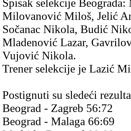
Spisak selekcije Beograda:
Milovanović Miloš, Jelić An
Sočanac Nikola, Budić Nik
Mladenović Lazar, Gavrilov
Vujović Nikola.
Trener selekcije je Lazić Mi
Postignuti su sledeći rezulta
Beograd - Zagreb 56:72
Beograd - Malaga 66:69