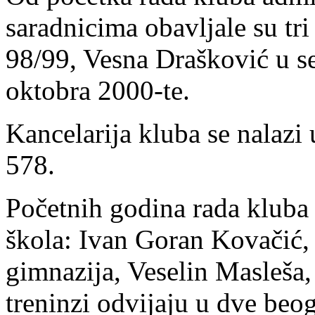
saradnicima obavljale su tri
98/99, Vesna Drašković u s
oktobra 2000-te.
Kancelarija kluba se nalazi
578.
Početnih godina rada kluba 
škola: Ivan Goran Kovačić,
gimnazija, Veselin Masleša,
treninzi odvijaju u dve beog