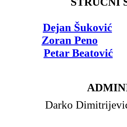
STRUČNI Š
Dejan Šuković
- 
Zoran Peno
- viš
Petar Beatović
- 
ADMINI
Darko Dimitrijev