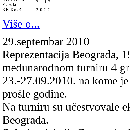
2
1
1
3
Zvezda
KK Kotež
2
0
2
2
Više o...
29.septembar 2010
Reprezentacija Beograda, 19
međunarodnom turniru 4 gr
23.-27.09.2010. na kome je
prošle godine.
Na turniru su učestvovale 
Beograda.