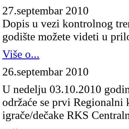
27.septembar 2010
Dopis u vezi kontrolnog tr
godište možete videti u pril
Više o...
26.septembar 2010
U nedelju 03.10.2010 godin
održaće se prvi Regionalni 
igrače/dečake RKS Centraln